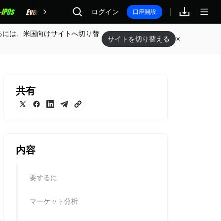
報酬
ログイン
口座開設
るには、米国向けサイトへ切り替
サイトを切り替える
共有
内容
要するに
マーケット分析