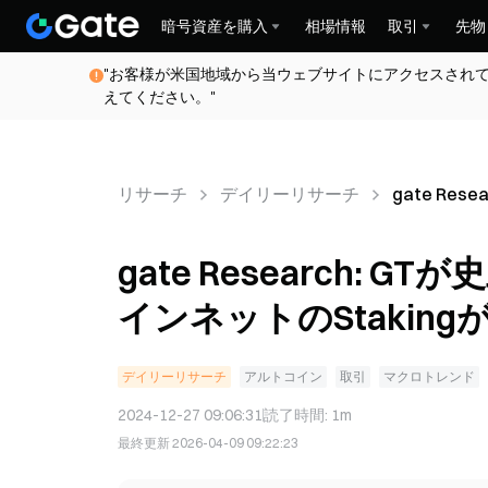
暗号資産を購入
相場情報
取引
先物
"お客様が米国地域から当ウェブサイトにアクセスされ
えてください。"
リサーチ
デイリーリサーチ
gate Res
値を記録、E
ットのStak
gate Research: 
える
インネットのStakingが
デイリーリサーチ
アルトコイン
取引
マクロトレンド
2024-12-27 09:06:31
読了時間
:
1m
最終更新
2026-04-09 09:22:23