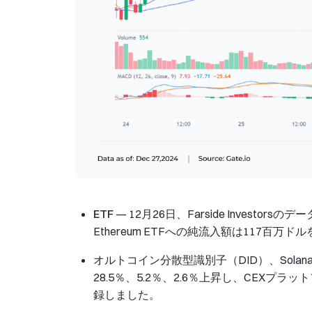
ETF
— 12月26日、Farside Investor
Ethereum ETFへの純流入額は117百万ドル
オルトコイン
分散型識別子（DID）、Sol
28.5％、5.2％、2.6％上昇し、CEXプラ
録しました。