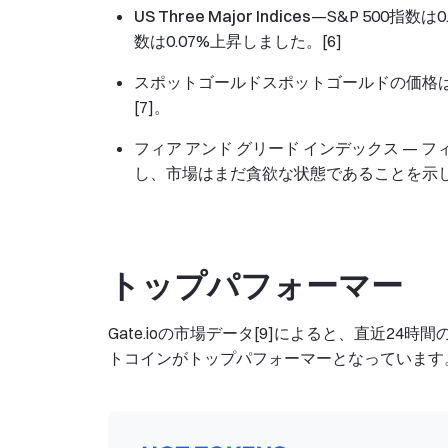
US Three Major Indices
—S&P 500指数
数は0.07%上昇しました。[6]
スポットゴールド
スポットゴールドの価格はオ
[7]。
フィア アンド グリード インデックス — フ
し、市場はまだ貪欲な状態であることを示し
トップパフォーマー
Gate.ioの市場データ[9]によると、直近2
トコインがトップパフォーマーとなっています