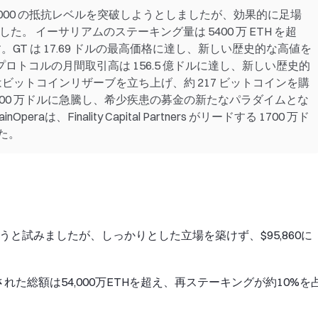
99,000 の抵抗レベルを突破しようとしましたが、効果的に足場
した。 イーサリアムのステーキング量は 5400 万 ETH を超
。GT は 17.69 ドルの最高価格に達し、新しい歴史的な高値を
プロトコルの月間取引高は 156.5 億ドルに達し、新しい歴史的
ビットコインリザーブを立ち上げ、約 217 ビットコインを購
8000 万ドルに急騰し、希少疾患の募金の新たなパラダイムとな
は、Finality Capital Partners がリードする 1700 万ド
た。
けようと試みましたが、しっかりとした立場を築けず、$95,860に
た総額は54,000万ETHを超え、再ステーキングが約10%を