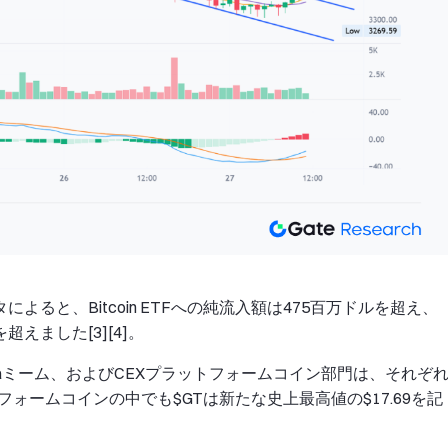
sのデータによると、Bitcoin ETFへの純流入額は475百万ドルを超え、
を超えました[3][4]。
anaミーム、およびCEXプラットフォームコイン部門は、それぞ
ットフォームコインの中でも$GTは新たな史上最高値の$17.69を記