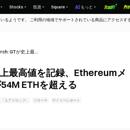
Stocks
投資
Square
もっと
ているようです。 ご利用の地域でサポートされている商品にアクセスす
earch: GTが史上最高
thereumメインネ
ingが54M ETHを超
GTが史上最高値を記録、Ethereumメ
54M ETHを超える
「エアドロップ」
リサーチ
デイリーレポート