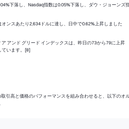
は0.04%下落し、Nasdaq指数は0.05%下落し、ダウ・ジョーンズ
ンスあたり2,634ドルに達し、日中で0.62%上昇しました
ィア アンド グリード インデックスは、昨日の73から79に上昇
ています。[8]
4時間の取引高と価格のパフォーマンスを組み合わせると、以下のオ
。