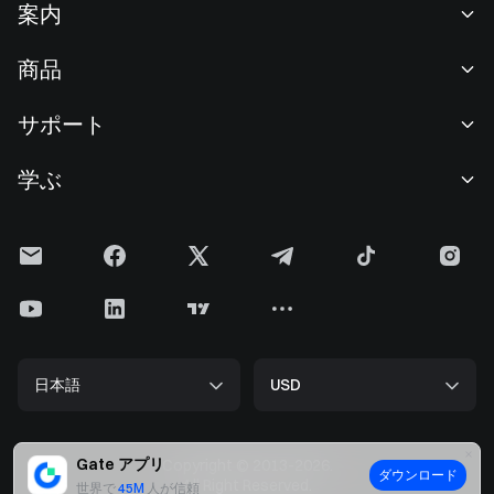
案内
当社について
商品
採用情報
P2P
サポート
ニュースルーム
交換 & ブロック取引
VIP特典
F1 Oracle Red Bull Racing 公式スポンサー
学ぶ
現物取引
機関向けサービス
利用規約
アカデミー
証拠金取引
フィードバック
リスク警告
Gateニュース
投資センター
お知らせ
プライバシー規約
Gateブログ
ETF
手数料
クッキーポリシー
暗号貨百科事典
先物
ヘルプセンター
メディアキット
Gateリサーチ
CFD
日本語
USD
上場申請
準備金証明
ビットコイン半減期
株式
スマートコントラクトセキュリティ
ライセンス
ETHアップグレード
Alpha
開発者（API）
セキュリティ
Gate アプリ
Copyright © 2013-2026.
ダウンロード
ビッグデータ
Gate Pay
All Right Reserved.
世界で
45M
人が信頼