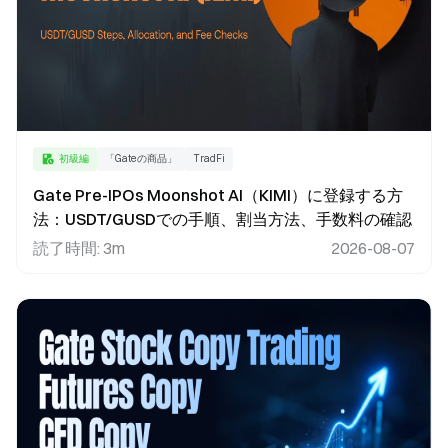
初級編
「Gateの商品」
TradFi
Gate Pre-IPOs Moonshot AI（KIMI）に登録する方
法：USDT/GUSDでの手順、割当方法、手数料の確認
読了時間
:
3m
2026-08-07