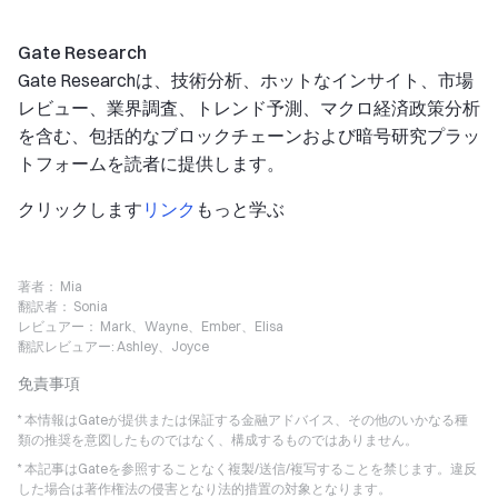
Gate Research
Gate Researchは、技術分析、ホットなインサイト、市場
レビュー、業界調査、トレンド予測、マクロ経済政策分析
を含む、包括的なブロックチェーンおよび暗号研究プラッ
トフォームを読者に提供します。
クリックします
リンク
もっと学ぶ
著者：
Mia
翻訳者：
Sonia
レビュアー：
Mark、Wayne、Ember、Elisa
翻訳レビュアー:
Ashley、Joyce
免責事項
* 本情報はGateが提供または保証する金融アドバイス、その他のいかなる種
類の推奨を意図したものではなく、構成するものではありません。
* 本記事はGateを参照することなく複製/送信/複写することを禁じます。違反
した場合は著作権法の侵害となり法的措置の対象となります。