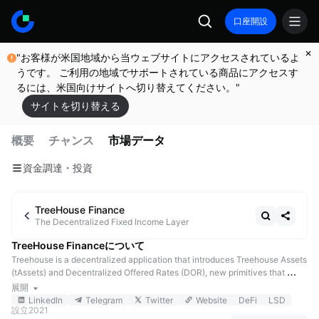
口座開設
"お客様が米国地域から当ウェブサイトにアクセスされているよ
うです。 ご利用の地域でサポートされている商品にアクセスす
るには、米国向けサイトへ切り替えてください。"
サイトを切り替える
概要
チャンス
市場データ
資金調達・投資
TreeHouse Finance
The Decentralized Fixed Income Layer
TreeHouse Financeについて
Treehouse is a decentralized application that introduces Treehouse Assets 
(tAssets) and Decentralized Offered Rates (DOR), new primitives that 
enable fixed income products in digital assets. Users who deposit ETH or 
展開
liquid staking tokens (LST) into the protocol receive tETH and contribute 
LinkedIn
Telegram
Twitter
Website
DeFi
LSD
設立
2021
to the convergence of fragmented on-chain ETH rates. Previously, 