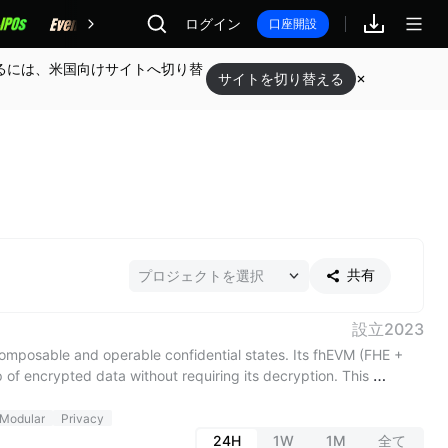
報酬
ログイン
口座開設
るには、米国向けサイトへ切り替
サイトを切り替える
共有
設立
2023
omposable and operable confidential states. Its fhEVM (FHE + 
of encrypted data without requiring its decryption. This 
games, DID, private voting, dark pools, etc. - paving the way 
Modular
Privacy
24H
1W
1M
全て