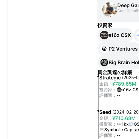
Deep Ga
Core Contrib
投資家
a16z CSX
P2 Ventures
Big Brain Ho
資金調達の詳細
Strategic
(
2025-0
¥789.65M
金額
：
投資家
：
a16z CS
評価額
：
--
Seed
(
2024-02-20
¥710.68M
金額
：
投資家
：
1kx
G
Symbolic Capital
評価額
：
--