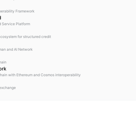
perability Framework
d
d Service Platform
cosystem for structured credit
man and AI Network
hain
ork
hain with Ethereum and Cosmos interoperability
 exchange