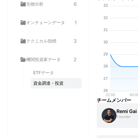
6
先物分析
1
オンチェーンデータ
3
テクニカル指標
2
機関投資家データ
ETFデータ
資金調達・投資
チームメンバー
Remi Gai
Founder 