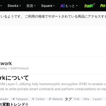
Stocks
投資
Square
もっと
ているようです。 ご利用の地域でサポートされている商品にアクセスす
twork
iality + EVM Protocol
workについて
VM Layer-1, utilizing fully homomorphic encryption (FHE) to enable c
le to write private smart contracts and perform computations on top 
 wide range use cases with confidentiality components, such as card 
タグ
bilities.
nkedIn
Telegram
Twitter
Website
FHE
Infra
Layer1
ス変動トレンド