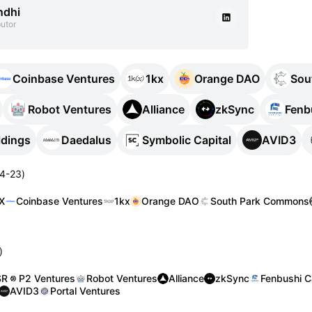
ndhi
utor
Coinbase Ventures
1kx
Orange DAO
Sou
Robot Ventures
Alliance
zkSync
Fenb
ldings
Daedalus
Symbolic Capital
AVID3
4-23
)
X
Coinbase Ventures
1kx
Orange DAO
South Park Commons
)
SR
P2 Ventures
Robot Ventures
Alliance
zkSync
Fenbushi C
AVID3
Portal Ventures