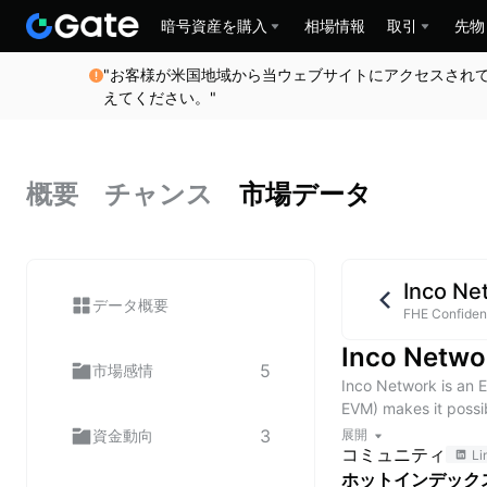
暗号資産を購入
相場情報
取引
先物
"お客様が米国地域から当ウェブサイトにアクセスされ
えてください。"
概要
チャンス
市場データ
Inco Ne
データ概要
FHE Confident
Inco Net
5
市場感情
Inco Network is an E
EVM) makes it possib
innovation unlocks a
3
資金動向
展開
コミュニティ
for a new era of possi
Li
ホットインデック