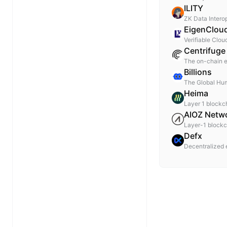
ILITY
ZK Data Intero
EigenClou
Verifiable Clou
Centrifuge
The on-chain e
Billions
The Global Hu
Heima
Layer 1 blockc
AIOZ Netw
Layer-1 blockc
Defx
Decentralized