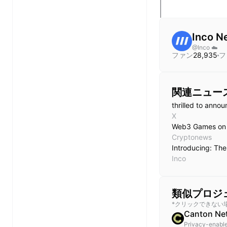
Inco N
@
Inco ☁️
ファン
28,935
フ
関連ニュー
thrilled to anno
X
Web3 Games on T
Cryptonews
Introducing: The
Inco
類似プロジ
*クリックできない
Canton Ne
Privacy-enable