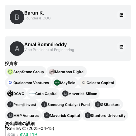
Barun K.
B
Founder & COO
Amal Bommireddy
A
Vice President of Engineering
投資家
StepStone Group
Marathon Digital
Qualcomm Ventures
Mayfield
Celesta Capital
DCVC
Cota Capital
Maverick Silicon
M
Premji Invest
Samsung Catalyst Fund
GSBackers
P
S
G
MVP Ventures
Maverick Capital
Stanford University
M
M
S
資金調達の詳細
Series C
(
2025-04-15
)
¥24.11B
金額
：