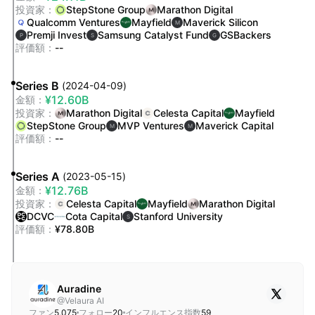
投資家
：
StepStone Group
Marathon Digital
Qualcomm Ventures
Mayfield
Maverick Silicon
M
Premji Invest
Samsung Catalyst Fund
GSBackers
P
S
G
評価額
：
--
Series B
(
2024-04-09
)
¥12.60B
金額
：
投資家
：
Marathon Digital
Celesta Capital
Mayfield
StepStone Group
MVP Ventures
Maverick Capital
M
M
評価額
：
--
Series A
(
2023-05-15
)
¥12.76B
金額
：
投資家
：
Celesta Capital
Mayfield
Marathon Digital
DCVC
Cota Capital
Stanford University
S
評価額
：
¥78.80B
Auradine
@
Velaura AI
ファン
5,075
フォロー
20
インフルエンス指数
59