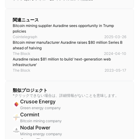
関連ニュース
Bitcoin mining supplier Auradine sees opportunity in Trump 
policies
Cointelegraph
2025-03-26
Bitcoin miner manufacturer Auradine raises $80 million Series B 
ahead of halving 
The Block
2024-04-10
Auradine raises $81 million to build 'next-generation web 
infrastructure'
The Block
2023-05-17
類似プロジェクト
*クリックできない場合は、詳細情報がないことを意味します。
Crusoe Energy
Green energy company
Cormint
Bitcoin mining company
Nodal Power
Mining energy company