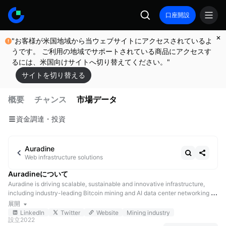
口座開設
"お客様が米国地域から当ウェブサイトにアクセスされているよ
うです。 ご利用の地域でサポートされている商品にアクセスす
るには、米国向けサイトへ切り替えてください。"
サイトを切り替える
概要
チャンス
市場データ
資金調達・投資
Auradine
Web infrastructure solutions
Auradineについて
Auradine is driving scalable, sustainable and innovative infrastructure, 
including industry-leading Bitcoin mining and AI data center networking 
solutions. Teraflux™ product range of Bitcoin miners powered by the world’s 
展開
most advanced silicon chip technology for Bitcoin mining includes air-
LinkedIn
Twitter
Website
Mining industry
設立
2022
cooled, immersion-cooled, and hydro-cooled miners.