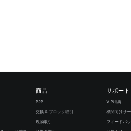
商品
サポート
P2P
VIP特典
交換 & ブロック取引
機関向けサー
現物取引
フィードバッ