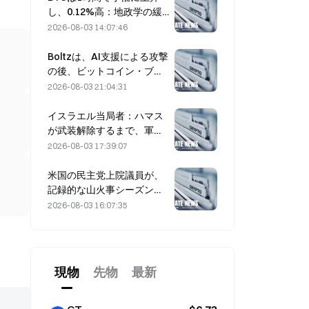
し、0.12%高：地政学の緩
和とマクロのムードの連動
2026-08-03 14:07:46
が短期のリバウンドを後押
し
Boltzは、AI支援による攻撃
の後、ビットコイン・ブリ
ッジのサービスを無期限停
2026-08-03 21:04:31
止しました
イスラエル当局者：ハマス
が武装解除するまで、軍の
資金拠出（撤退）は行わな
2026-08-03 17:39:07
い
米国の民主党上院議員が、
記録的な山火事シーズンを
背景に、CFTCに対して山
2026-08-03 16:07:35
火事の賭け商品を制限する
よう求める
現物
先物
最新