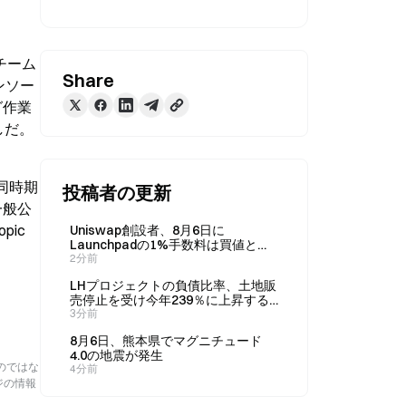
、チーム
Share
ンソー
グ作業
しだ。
と同時期
投稿者の更新
一般公
ic
Uniswap創設者、8月6日に
Launchpadの1%手数料は買値と売
値の2%スプレッドに相当すると批
2分前
判
LHプロジェクトの負債比率、土地販
売停止を受け今年239％に上昇する
見通し
3分前
8月6日、熊本県でマグニチュード
4.0の地震が発生
のではな
4分前
ジの情報