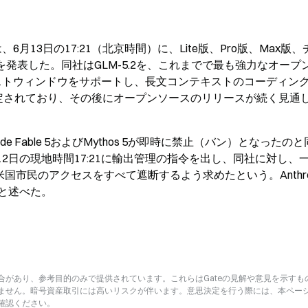
puは、6月13日の17:21（北京時間）に、Lite版、Pro版、Max版
スを発表した。同社はGLM-5.2を、これまでで最も強力なオープ
ストウィンドウをサポートし、長文コンテキストのコーディン
予定されており、その後にオープンソースのリリースが続く見通
ude Fable 5およびMythos 5が即時に禁止（バン）となったの
6月12日の現地時間17:21に輸出管理の指令を出し、同社に対し、
国市民のアクセスをすべて遮断するよう求めたという。Anthrop
と述べた。
があり、参考目的のみで提供されています。これらはGateの見解や意見を示すも
ません。暗号資産取引には高いリスクが伴います。意思決定を行う際には、本ペー
確認ください。