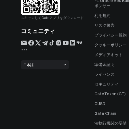
F1 Oracle Red Bu
ポンサー
利用規約
スキャンしてGateアプリをダウンロード
リスク警告
コミュニティ
プライバシー規約
クッキーポリシー
メディアキット
準備金証明
日本語
ライセンス
セキュリティ
GateToken (GT)
GUSD
Gate Chain
法執行機関の要請