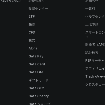
ll Racing 公式ス
証拠金取引
お知らせ
投資センター
手数料
ETF
ヘルプセンタ
先物
上場申請
CFD
スマートコン
ィ
株式
開発者（API
Alpha
認証検索
Gate Pay
P2Pマーチ
Gate Card
アフィリエイ
Gate Life
TradingView
ギフトカード
クロスチェー
Gate OTC
Gate Charity
Gate ショップ