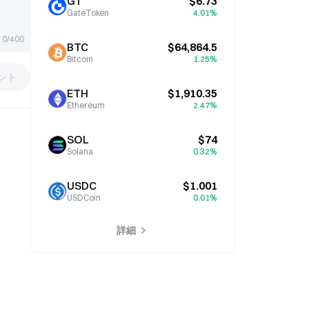
GT
$6.73
GateToken
4.01%
0/400
BTC
$64,864.5
Bitcoin
1.25%
ント
ETH
$1,910.35
Ethereum
2.47%
SOL
$74
Solana
0.32%
USDC
$1.001
USDCoin
0.01%
詳細