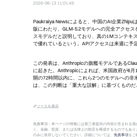
2026-06-13 11:01:49
Paukraiya Newsによると、中国のAI企業Zhi
版にわたり、GLM-5.2モデルへの完全アクセ
スモデルだと説明しており、真の1Mコンテキ
で優れているという。APIアクセスは来週に
この発表は、Anthropicの旗艦モデルであるCla
に起きた。Anthropicによれば、米国政府が
開の72時間以内に、これら2つのモデルへの非米
は、この判断は「重大な誤解」に基づくものだ
ソースを表示
免責事項：本ページの情報には第三者提供の内容が含まれる場合
く、金融、投資、または法律上の助言を構成するものでもあり
のみに依存しないでください。詳細については、
免責事項
をご