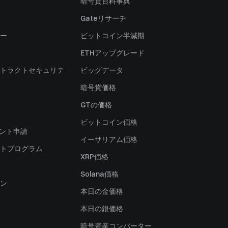
暗号貨百科事典
Gateリサーチ
ー
ビットコイン半減期
ETHアップグレード
トラクトセキュリテ
ビッグデータ
暗号貨価格
）
GTの価格
ビットコイン価格
ャント申請
イーサリアム価格
トプログラム
XRP価格
Solana価格
ン
本日の金価格
本日の銀価格
暗号資産コンバーター