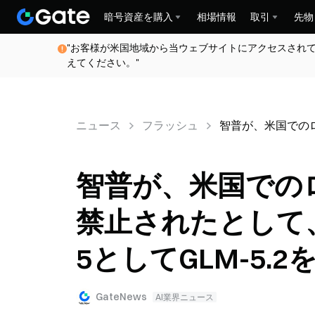
暗号資産を購入
相場情報
取引
先物
"お客様が米国地域から当ウェブサイトにアクセスされ
えてください。"
ニュース
フラッシュ
智普が、米国でのローン
智普が、米国での
禁止されたとして、Ant
5としてGLM-5.2
GateNews
AI業界ニュース