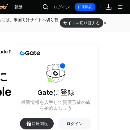
報酬
ログイン
口座開設
るには、米国向けサイトへ切り替
サイトを切り替える
Fable 5としてGLM-5.2を公開
に
le
Gateに登録
最新情報を入手して資産形成の旅
を始めましょう
口座開設
ログイン