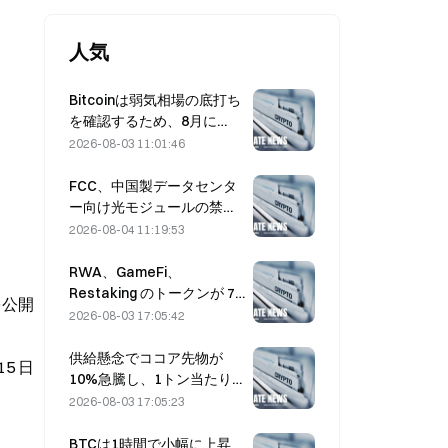
人気
Bitcoinは弱気相場の底打ち
を確認するため、8月に
$63,000を上回って引ける
2026-08-03 11:01:46
必要がある――リサーチが
言うところでは10倍の可能
FCC、中国製データセンタ
性
ー向け光モジュールの禁止
案を策定、Xinyuanは27%
2026-08-04 11:19:53
の市場シェアに影響を受け
る可能性
RWA、GameFi、
Restaking のトークンが 7
を公開
月のリード市場パフォーマ
2026-08-03 17:05:42
ンスを牽引
供給懸念でココア先物が
15 日
10%急騰し、1トン当たり
6,000ドルに接近
2026-08-03 17:05:23
BTCは1時間で小幅に上昇