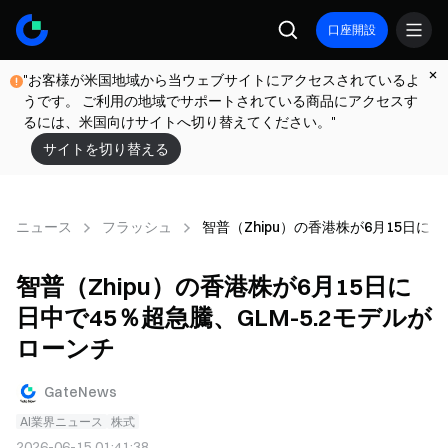
口座開設
"お客様が米国地域から当ウェブサイトにアクセスされているよ
うです。 ご利用の地域でサポートされている商品にアクセスす
るには、米国向けサイトへ切り替えてください。"
サイトを切り替える
ニュース
フラッシュ
智普（Zhipu）の香港株が6月15日に日
智普（Zhipu）の香港株が6月15日に
日中で45％超急騰、GLM-5.2モデルが
ローンチ
GateNews
AI業界ニュース
株式
2026-06-15 01:41:38