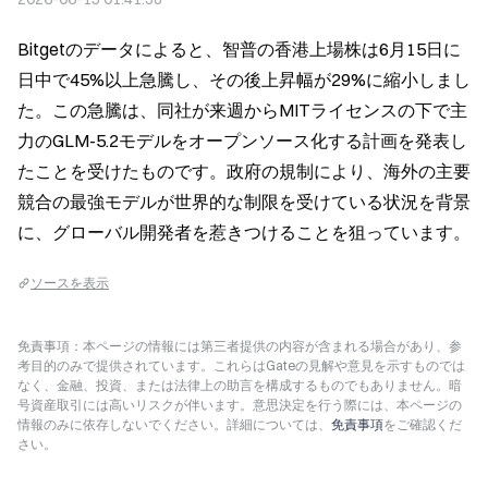
Bitgetのデータによると、智普の香港上場株は6月15日に
日中で45%以上急騰し、その後上昇幅が29%に縮小しまし
た。この急騰は、同社が来週からMITライセンスの下で主
力のGLM-5.2モデルをオープンソース化する計画を発表し
たことを受けたものです。政府の規制により、海外の主要
競合の最強モデルが世界的な制限を受けている状況を背景
に、グローバル開発者を惹きつけることを狙っています。
ソースを表示
免責事項：本ページの情報には第三者提供の内容が含まれる場合があり、参
考目的のみで提供されています。これらはGateの見解や意見を示すものでは
なく、金融、投資、または法律上の助言を構成するものでもありません。暗
号資産取引には高いリスクが伴います。意思決定を行う際には、本ページの
情報のみに依存しないでください。詳細については、
免責事項
をご確認くだ
さい。