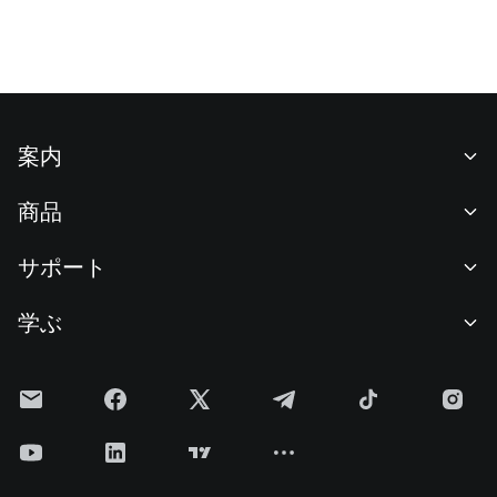
案内
当社について
商品
採用情報
P2P
サポート
ニュースルーム
交換 & ブロック取引
VIP特典
F1 Oracle Red Bull Racing 公式スポンサー
学ぶ
現物取引
機関向けサービス
利用規約
アカデミー
証拠金取引
フィードバック
リスク警告
Gateニュース
投資センター
お知らせ
プライバシー規約
Gateブログ
ETF
手数料
クッキーポリシー
暗号貨百科事典
先物
ヘルプセンター
メディアキット