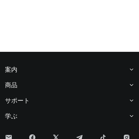
案内
当社について
商品
採用情報
P2P
サポート
ニュースルーム
交換 & ブロック取引
VIP特典
F1 Oracle Red Bull Racing 公式スポンサー
学ぶ
現物取引
機関向けサービス
利用規約
アカデミー
証拠金取引
フィードバック
リスク警告
Gateニュース
投資センター