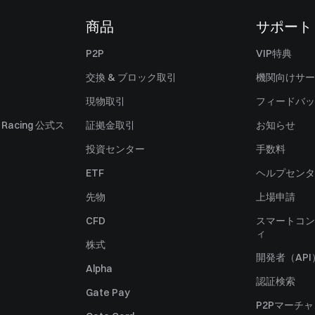
商品
サポート
P2P
VIP特典
交換 & ブロック取引
機関向けサー
現物取引
フィードバッ
ll Racing 公式ス
証拠金取引
お知らせ
投資センター
手数料
ETF
ヘルプセンタ
先物
上場申請
CFD
スマートコン
ィ
株式
開発者（API
Alpha
認証検索
Gate Pay
P2Pマーチ