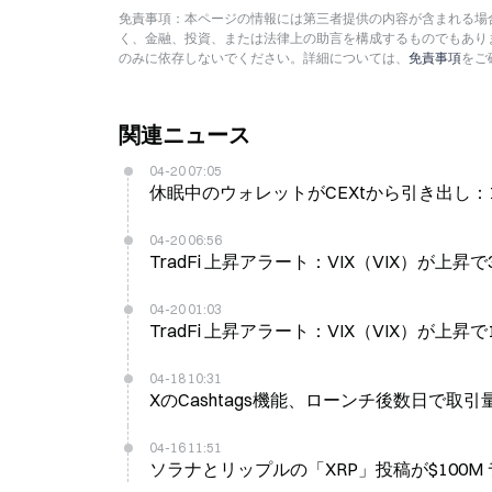
免責事項：本ページの情報には第三者提供の内容が含まれる場合
く、金融、投資、または法律上の助言を構成するものでもあり
のみに依存しないでください。詳細については、
免責事項
をご
関連ニュース
04-20 07:05
休眠中のウォレットがCEXtから引き出し：1
04-20 06:56
TradFi 上昇アラート：VIX（VIX）が上
04-20 01:03
TradFi 上昇アラート：VIX（VIX）が上昇
04-18 10:31
XのCashtags機能、ローンチ後数日で取引量
04-16 11:51
ソラナとリップルの「XRP」投稿が$100M