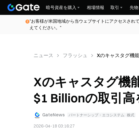
暗号資産を購入
相場情報
取引
先物
"お客様が米国地域から当ウェブサイトにアクセスされ
えてください。"
ニュース
フラッシュ
Xのキャスタグ機能、
Xのキャスタグ機
$1 Billionの取
GateNews
パートナーシップ・エコシステム
株式
2026-04-18 03:16:27