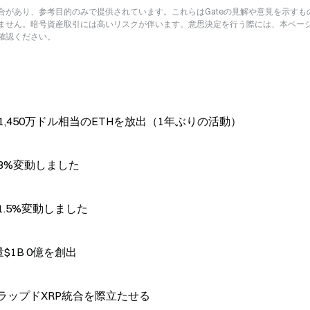
があり、参考目的のみで提供されています。これらはGateの見解や意見を示すも
ません。暗号資産取引には高いリスクが伴います。意思決定を行う際には、本ペー
確認ください。
,450万ドル相当のETHを放出（1年ぶりの活動）
昇で3%変動しました
で1.5%変動しました
$1B 0億を創出
 ラップドXRP統合を際立たせる