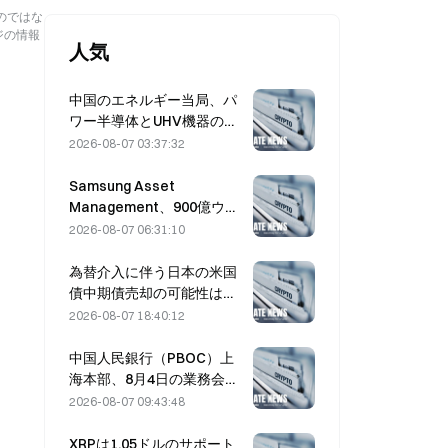
のではな
ジの情報
人気
中国のエネルギー当局、パ
ワー半導体とUHV機器の技
術革新を推進。
2026-08-07 03:37:32
Samsung Asset
Management、900億ウォ
ン規模のファンドの運用先
2026-08-07 06:31:10
としてVCパートナー3社を
選定
為替介入に伴う日本の米国
債中期債売却の可能性は低
く、ロングエンド利回りへ
2026-08-07 18:40:12
の影響も限定的
中国人民銀行（PBOC）上
海本部、8月4日の業務会議
で暗号資産の取り締まりを
2026-08-07 09:43:48
再確認
XRPは1.05ドルのサポート