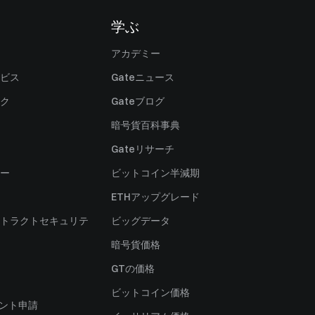
学ぶ
アカデミー
ビス
Gateニュース
ク
Gateブログ
暗号貨百科事典
Gateリサーチ
ー
ビットコイン半減期
ETHアップグレード
トラクトセキュリテ
ビッグデータ
暗号貨価格
）
GTの価格
ビットコイン価格
ャント申請