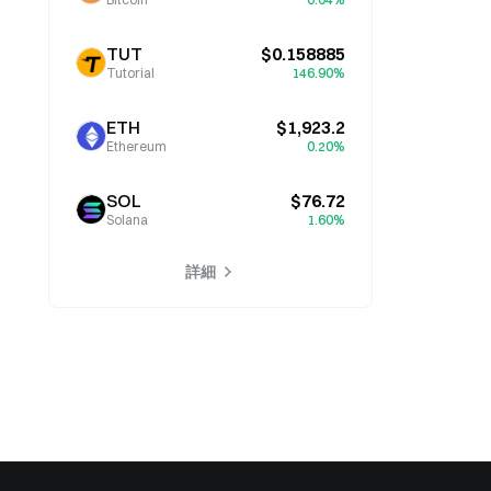
TUT
$0.158885
Tutorial
146.90%
ETH
$1,923.2
Ethereum
0.20%
SOL
$76.72
Solana
1.60%
詳細