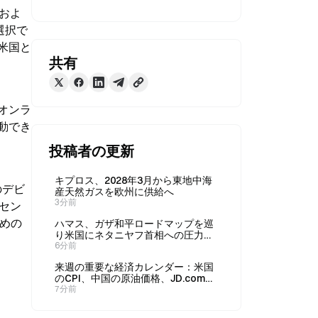
でおよ
選択で
米国と
共有
オンラ
移動でき
投稿者の更新
キプロス、2028年3月から東地中海
のデビ
産天然ガスを欧州に供給へ
3分前
セン
めの
ハマス、ガザ和平ロードマップを巡
り米国にネタニヤフ首相への圧力を
本日要請
6分前
来週の重要な経済カレンダー：米国
のCPI、中国の原油価格、JD.comの
決算発表に注目
7分前