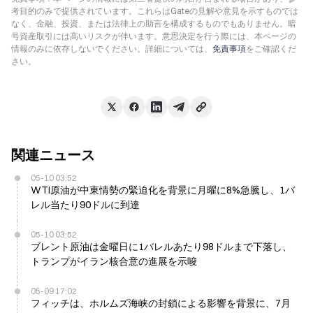
考目的のみで提供されています。これらはGateの見解や意見を示すものでは
なく、金融、投資、または法律上の助言を構成するものでもありません。暗
号資産取引には高いリスクが伴います。意思決定を行う際には、本ページの
情報のみに依存しないでください。詳細については、
免責事項
をご確認くだ
さい。
関連ニュース
05-10 03:52
WTI原油が中東情勢の緊迫化を背景に月曜に8%急騰し、1バ
レル当たり90ドルに到達
05-10 03:52
ブレント原油は金曜日に1バレルあたり98ドルまで下落し、
トランプがイラン核合意の進展を示唆
05-09 17:02
フィッチは、ホルムズ海峡の封鎖による影響を背景に、7月