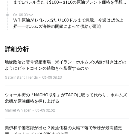
まで1バレル当たり$100～$110の原油ブレント価格を予想
し、9月までに$70へ下落すると見込んでいる
05-09 03:52
WTI原油が1バレル当たり108ドルまで急騰、今週は15%上
昇――ホルムズ海峡の閉鎖によって供給が逼迫
詳細分析
地缘政治と暗号資産市場：米イラン・ホルムズの駆け引きはどの
ようにビットコインの値動きへ影響するのか
Gate Instant Trends
05-09 08:23
ウォール街の「NACHO取引」がTACOに取って代わり、ホルムズ
危機が原油価格を押し上げる
Market Whisper
05-09 02:52
美伊和平備忘録が出た？原油価格の大幅下落で米株が最高値更