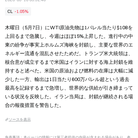
CL
-1.05%
木曜日（5月7日）にWTI原油先物は1バレル当たり$108を
上回るまで急騰し、今週はほぼ15%上昇した。進行中の中
東の紛争が事実上ホルムズ海峡を封鎖し、主要な世界のエ
ネルギー流通を混乱させたためだ。トランプ米大統領は、
核合意が成立するまで米国はイランに対する海上封鎖を維
持すると述べた。米国の原油および燃料の在庫は大幅に減
少した一方、輸出は1日当たり600万バレル超という過去
最高を記録するまで急増し、世界的な供給が引き締まって
いる状況を反映した。イラン当局は、封鎖が継続される場
合の報復措置を警告した。
ソースを表示
免責事項：本ページの情報には第三者提供の内容が含まれる場合があり、参