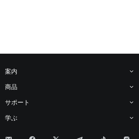
案内
当社について
商品
採用情報
P2P
サポート
ニュースルーム
交換 & ブロック取引
VIP特典
F1 Oracle Red Bull Racing 公式スポンサー
学ぶ
現物取引
機関向けサービス
利用規約
アカデミー
証拠金取引
フィードバック
リスク警告