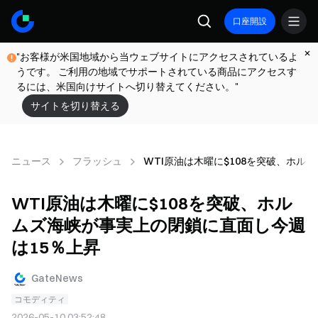
口座開設
"お客様が米国地域から当ウェブサイトにアクセスされているよ
うです。 ご利用の地域でサポートされている商品にアクセスす
るには、米国向けサイトへ切り替えてください。"
サイトを切り替える
ニュース
フラッシュ
WTI原油は木曜に$108を突破、ホル
WTI原油は木曜に$108を突破、ホル
ムズ海峡が事実上の閉鎖に直面し今週
は15％上昇
GateNews
コモディティ
2026-05-10 03:52:48