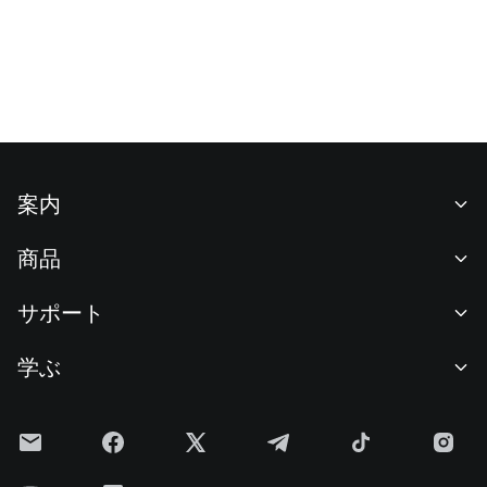
案内
当社について
商品
採用情報
P2P
サポート
ニュースルーム
交換 & ブロック取引
VIP特典
F1 Oracle Red Bull Racing 公式スポンサー
学ぶ
現物取引
機関向けサービス
利用規約
アカデミー
証拠金取引
フィードバック
リスク警告
Gateニュース
投資センター
お知らせ
プライバシー規約
Gateブログ
ETF