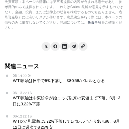
免責事項：本ページの情報には第三者提供の内容が含まれる場合があり、参
考目的のみで提供されています。これらはGateの見解や意見を示すものでは
なく、金融、投資、または法律上の助言を構成するものでもありません。暗
号資産取引には高いリスクが伴います。意思決定を行う際には、本ページの
情報のみに依存しないでください。詳細については、
免責事項
をご確認くだ
さい。
関連ニュース
06-14 22:04
WTI原油は日中で5%下落し、$80.58/バレルとなる
06-13 22:18
WTI原油は中東紛争が始まって以来の安値まで下落、6月13
日に3.22%下落
06-12 22:18
WTIの7月原油は3.22%下落して1バレル当たり$84.88、6月
12日に週次で6.25%安