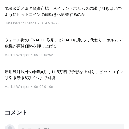
地缘政治と暗号資産市場：米イラン・ホルムズの駆け引きはどの
ようにビットコインの値動きへ影響するのか
Gate Instant Trends
05-09 08:23
ウォール街の「NACHO取引」がTACOに取って代わり、ホルムズ
危機が原油価格を押し上げる
Market Whisper
05-09 02:52
雇用統計以外の非農4月は11.5万増で予想を上回り、ビットコイン
は引き続き8万ドルまで回復
Market Whisper
05-09 01:05
コメント