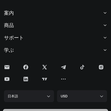
案内
当社について
商品
採用情報
P2P
サポート
ニュースルーム
交換 & ブロック取引
VIP特典
F1 Oracle Red Bull Racing 公式スポンサー
学ぶ
現物取引
機関向けサービス
利用規約
アカデミー
証拠金取引
フィードバック
リスク警告
Gateニュース
投資センター
お知らせ
プライバシー規約
Gateブログ
ETF
手数料
クッキーポリシー
暗号貨百科事典
先物
ヘルプセンター
メディアキット
Gateリサーチ
CFD
日本語
USD
上場申請
準備金証明
ビットコイン半減期
株式
スマートコントラクトセキュリティ
ライセンス
ETHアップグレード
Alpha