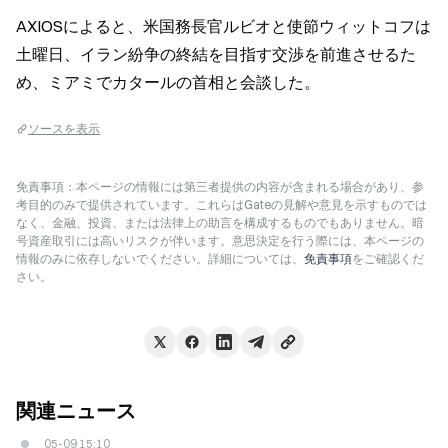
AXIOSによると、米国務長官ルビオと使節ウィットコフは
土曜日、イラン紛争の終結を目指す交渉を前進させるた
め、ミアミでカタールの首相と会談した。
ソースを表示
免責事項：本ページの情報には第三者提供の内容が含まれる場合があり、参
考目的のみで提供されています。これらはGateの見解や意見を示すものでは
なく、金融、投資、または法律上の助言を構成するものでもありません。暗
号資産取引には高いリスクが伴います。意思決定を行う際には、本ページの
情報のみに依存しないでください。詳細については、
免責事項
をご確認くだ
さい。
関連ニュース
05-09 15:10