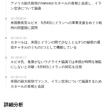
アメリカ副大統領のVanceがカタールの首相と会談し、イラ
ン交渉について協議
05-09 06:54
米国務長官ルビオ、5月8日にイランへの軍事支援をめぐり欧
州の同盟国に質問
05-09 01:03
カタールは、米国とイランの間で少なくとも3つの秘密の通
信チャネルのうちの1つとして機能している
05-09 00:17
ルビオ氏、進展がないウクライナ協議では米国が時間を無駄
にしないと示唆；5月8日にイランの対応を注視
05-08 15:10
米国の副大統領ヴァンス、イラン交渉について協議するため
カタールの首相と会談
詳細分析