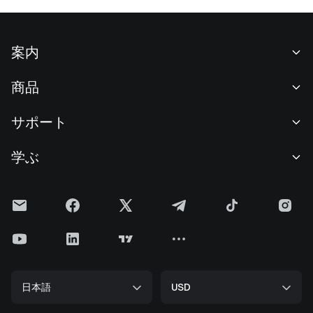
案内
当社について
商品
採用情報
P2P
サポート
ニュースルーム
交換 & ブロック取引
VIP特典
F1 Oracle Red Bull Racing 公式スポンサー
学ぶ
現物取引
機関向けサービス
利用規約
アカデミー
証拠金取引
フィードバック
リスク警告
Gateニュース
投資センター
お知らせ
プライバシー規約
Gateブログ
ETF
手数料
クッキーポリシー
暗号貨百科事典
先物
ヘルプセンター
メディアキット
Gateリサーチ
CFD
日本語
USD
上場申請
準備金証明
ビットコイン半減期
株式
スマートコントラクトセキュリティ