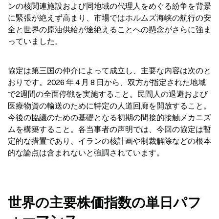
ンの核関連施設および同地域の代理人をめぐる紛争を背景
に緊張が絶えず高まり、市場ではホルムズ海峡の航行の安
全と世界の原油供給が途絶えることへの懸念がさらに強ま
っていました。
協定は第三国の仲介によって成立し、主要な内容は次のと
おりです。2026 年 4 月 8 日から、双方が指定された地域
で2週間の全面停戦を実施すること。民間人の退避および
医療物資の輸送のために特定の人道回廊を開放すること。
今後の協議のための基礎となる初期の間接的接触メカニズ
ムを構築すること。各当事者の声明では、今回の協定は暫
定的な措置であり、イランの核計画や制裁解除などの根本
的な論点は含まれないと強調されています。
世界の主要株価指数の単日パフ