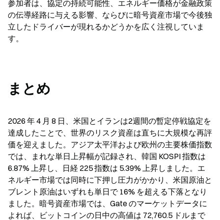
参加者は、協定の持続可能性、エネルギー価格が金融政策
の伝導経路に与える影響、ならびに暗号資産市場で今後独
立したドライバーが現れるかどうかを広く注視していま
す。
まとめ
2026 年 4 月 8 日、米国とイランは2週間の暫定停戦協定を
達成したことで、世界のリスク資産は直ちに大規模な再評
価を迎えました。アジア太平洋および欧州の主要株価指数
では、まれな単日上昇幅が記録され、韓国 KOSPI 指数は 
6.87% 上昇し、日経 225 指数は 5.39% 上昇しました。エ
ネルギー市場では同時に下押し圧力がかかり、米国原油と
ブレント原油はいずれも単日で 16% を超える下落となり
ました。暗号資産市場では、Gate のマーケットデータに
よれば、ビットコインの日中の高値は 72,760.5 ドルまで