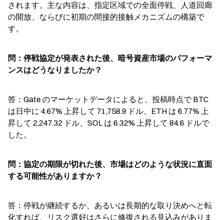
されます。主な内容は、指定区域での全面停戦、人道回廊
の開放、ならびに初期の間接的接触メカニズムの構築で
す。
問：停戦協定が発表された後、暗号資産市場のパフォーマ
ンスはどうなりましたか？
答：Gate のマーケットデータによると、投稿時点で BTC 
は日中に 4.67% 上昇して 71,758.9 ドル、ETH は 6.77% 上
昇して 2,247.32 ドル、SOL は 6.32% 上昇して 84.6 ドルで
した。
問：協定の期限が切れた後、市場はどのような状況に直面
する可能性がありますか？
答：停戦が継続するか、あるいは長期的な取り決めへと転
化すれば、リスク選好はさらに修復される見込みがありま