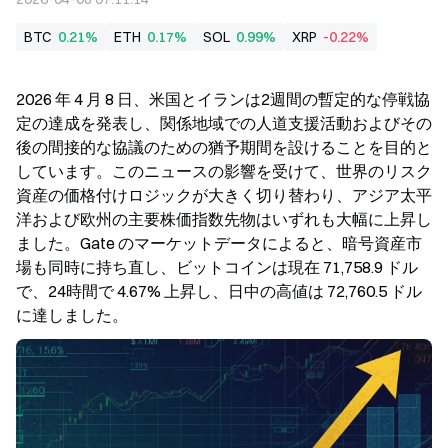
BTC
0.21%
ETH
0.17%
SOL
0.99%
XRP
-0.22%
2026 年 4 月 8 日、米国とイランは2週間の暫定的な停戦協
定の達成を発表し、関係地域での人道支援活動およびその
後の間接的な協議のための猶予期間を設けることを目的と
しています。このニュースの影響を受けて、世界のリスク
資産の価格付けロジックが大きく切り替わり、アジア太平
洋および欧州の主要株価指数先物はいずれも大幅に上昇し
ました。Gate のマーケットデータによると、暗号資産市
場も同時に持ち直し、ビットコインは現在 71,758.9 ドル
で、24時間で 4.67% 上昇し、日中の高値は 72,760.5 ドル