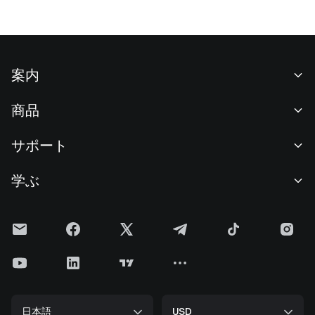
案内
当社について
商品
採用情報
P2P
サポート
ニュースルーム
交換 & ブロック取引
VIP特典
F1 Oracle Red Bull Racing 公式スポンサー
学ぶ
現物取引
機関向けサービス
利用規約
アカデミー
証拠金取引
フィードバック
リスク警告
Gateニュース
投資センター
お知らせ
プライバシー規約
Gateブログ
ETF
手数料
クッキーポリシー
暗号貨百科事典
先物
ヘルプセンター
メディアキット
Gateリサーチ
CFD
日本語
USD
上場申請
準備金証明