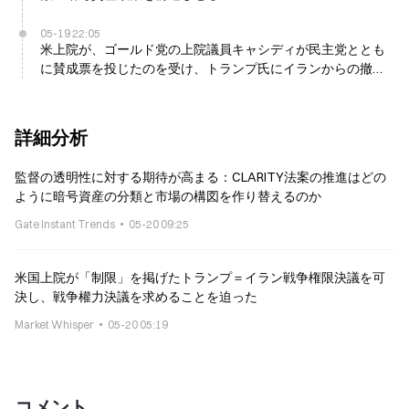
05-19 22:05
米上院が、ゴールド党の上院議員キャシディが民主党ととも
に賛成票を投じたのを受け、トランプ氏にイランからの撤退
を強制する法案を前進させる
詳細分析
監督の透明性に対する期待が高まる：CLARITY法案の推進はどの
ように暗号資産の分類と市場の構図を作り替えるのか
Gate Instant Trends
05-20 09:25
米国上院が「制限」を掲げたトランプ＝イラン戦争権限決議を可
決し、戦争權力決議を求めることを迫った
Market Whisper
05-20 05:19
コメント