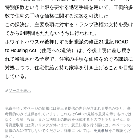
特別多数という上限を要する迅速手続を用いて、圧倒的多
数で住宅の手頃な価格に関する法案を可決した。  
この採決は、主要条項に対するトランプ政権の支持を受け
てから24時間もたたないうちに行われた。  
ホワイトハウスが後押しする超党派の修正21世紀 ROAD 
to Housing Act（住宅への道法） は、今後上院に差し戻さ
れて審議される予定で、住宅の手頃な価格をめぐる課題に
対処しつつ、住宅供給と持ち家率を引き上げることを目指
している。
ソースを表示
免責事項：本ページの情報には第三者提供の内容が含まれる場合があり、参
考目的のみで提供されています。これらはGateの見解や意見を示すものでは
なく、金融、投資、または法律上の助言を構成するものでもありません。暗
号資産取引には高いリスクが伴います。意思決定を行う際には、本ページの
情報のみに依存しないでください。詳細については、
免責事項
をご確認くだ
さい。