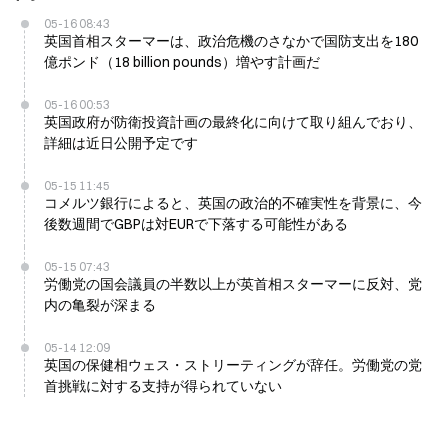
05-16 08:43
英国首相スターマーは、政治危機のさなかで国防支出を180
億ポンド（18 billion pounds）増やす計画だ
05-16 00:53
英国政府が防衛投資計画の最終化に向けて取り組んでおり、
詳細は近日公開予定です
05-15 11:45
コメルツ銀行によると、英国の政治的不確実性を背景に、今
後数週間でGBPは対EURで下落する可能性がある
05-15 07:43
労働党の国会議員の半数以上が英首相スターマーに反対、党
内の亀裂が深まる
05-14 12:09
英国の保健相ウェス・ストリーティングが辞任。労働党の党
首挑戦に対する支持が得られていない