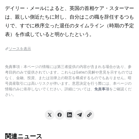
デイリー・メールによると、英国の首相ケア・スターマー
は、親しい側近たちに対し、自分はこの職を辞任するつも
りで、すでに秩序立った退任のタイムライン（時期の予定
表）を作成していると明かしたという。
ソースを表示
免責事項：本ページの情報には第三者提供の内容が含まれる場合があり、参
考目的のみで提供されています。これらはGateの見解や意見を示すものでは
なく、金融、投資、または法律上の助言を構成するものでもありません。暗
号資産取引には高いリスクが伴います。意思決定を行う際には、本ページの
情報のみに依存しないでください。詳細については、
免責事項
をご確認くだ
さい。
関連ニュース