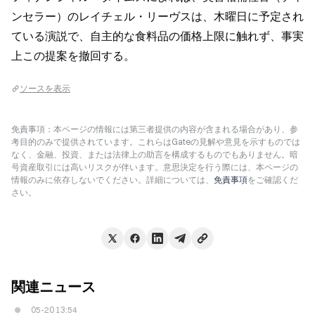
ンセラー）のレイチェル・リーヴスは、木曜日に予定され
ている演説で、自主的な食料品の価格上限に触れず、事実
上この提案を撤回する。
ソースを表示
免責事項：本ページの情報には第三者提供の内容が含まれる場合があり、参
考目的のみで提供されています。これらはGateの見解や意見を示すものでは
なく、金融、投資、または法律上の助言を構成するものでもありません。暗
号資産取引には高いリスクが伴います。意思決定を行う際には、本ページの
情報のみに依存しないでください。詳細については、
免責事項
をご確認くだ
さい。
関連ニュース
05-20 13:54