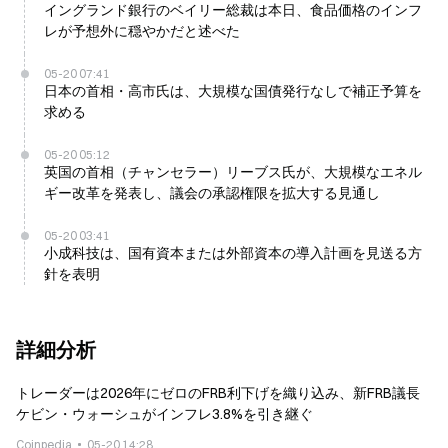
イングランド銀行のベイリー総裁は本日、食品価格のインフ
レが予想外に穏やかだと述べた
05-20 07:41
日本の首相・高市氏は、大規模な国債発行なしで補正予算を
求める
05-20 05:12
英国の首相（チャンセラー）リーブス氏が、大規模なエネル
ギー改革を発表し、議会の承認権限を拡大する見通し
05-20 03:41
小成科技は、国有資本または外部資本の導入計画を見送る方
針を表明
詳細分析
トレーダーは2026年にゼロのFRB利下げを織り込み、新FRB議長
ケビン・ウォーシュがインフレ3.8%を引き継ぐ
Coinpedia
05-20 14:28