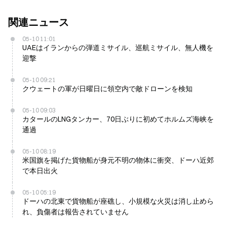
関連ニュース
05-10 11:01
UAEはイランからの弾道ミサイル、巡航ミサイル、無人機を
迎撃
05-10 09:21
クウェートの軍が日曜日に領空内で敵ドローンを検知
05-10 09:03
カタールのLNGタンカー、70日ぶりに初めてホルムズ海峡を
通過
05-10 08:19
米国旗を掲げた貨物船が身元不明の物体に衝突、ドーハ近郊
で本日出火
05-10 05:19
ドーハの北東で貨物船が座礁し、小規模な火災は消し止めら
れ、負傷者は報告されていません