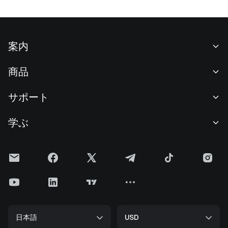
案内
当社について
商品
採用情報
P2P
サポート
ニュースルーム
交換 & ブロック取引
VIP特典
F1 Oracle Red Bull Racing 公式スポンサー
学ぶ
現物取引
機関向けサービス
利用規約
アカデミー
証拠金取引
フィードバック
リスク警告
Gateニュース
投資センター
お知らせ
プライバシー規約
Gateブログ
ETF
手数料
クッキーポリシー
暗号貨百科事典
先物
ヘルプセンター
メディアキット
Gateリサーチ
CFD
日本語
USD
上場申請
準備金証明
ビットコイン半減期
株式