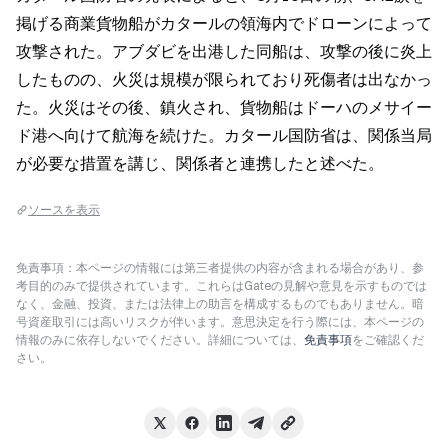
掲げる商業貨物船がカタールの領海内でドローンによって
攻撃された。アブダビを出港した同船は、攻撃の後に炎上
したものの、火災は規模が限られており死傷者は出なかっ
た。火災はその後、鎮火され、貨物船はドーハのメサイー
ド港へ向けて航海を続けた。カタール国防省は、関係当局
が必要な措置を講じ、関係者と連携したと述べた。
ソースを表示
免責事項：本ページの情報には第三者提供の内容が含まれる場合があり、参
考目的のみで提供されています。これらはGateの見解や意見を示すものでは
なく、金融、投資、または法律上の助言を構成するものでもありません。暗
号資産取引には高いリスクが伴います。意思決定を行う際には、本ページの
情報のみに依存しないでください。詳細については、
免責事項
をご確認くだ
さい。