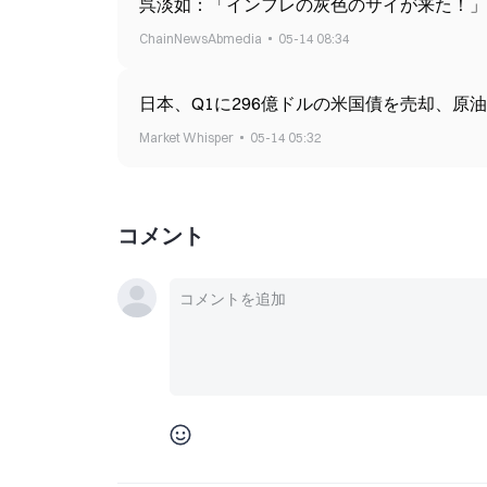
呉淡如：「インフレの灰色のサイが来た！」
ChainNewsAbmedia
05-14 08:34
日本、Q1に296億ドルの米国債を売却、原
Market Whisper
05-14 05:32
コメント