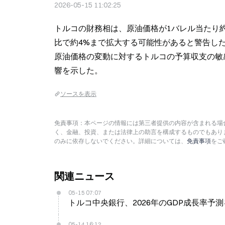
2026-05-15 11:02:25
トルコの財務相は、原油価格が1バレル当たり約1
比で約4%まで拡大する可能性があると警告した
原油価格の変動に対するトルコの予算収支の敏
響を示した。
ソースを表示
免責事項：本ページの情報には第三者提供の内容が含まれる場合
く、金融、投資、または法律上の助言を構成するものでもあり
のみに依存しないでください。詳細については、
免責事項
をご
関連ニュース
05-15 07:07
トルコ中央銀行、2026年のGDP成長率予測を
05-14 16:12