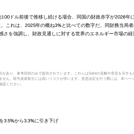
00ドル前後で推移し続ける場合、同国の財政赤字が2026年に
。これは、2025年の概ね3%と比べての数字だ。同財務当局者
感さを強調し、財政見通しに対する世界のエネルギー市場の経
があり、参考目的のみで提供されています。これらはGateの見解や意見を示すも
ません。暗号資産取引には高いリスクが伴います。意思決定を行う際には、本ペー
確認ください。
3.5%から3.3%に引き下げ