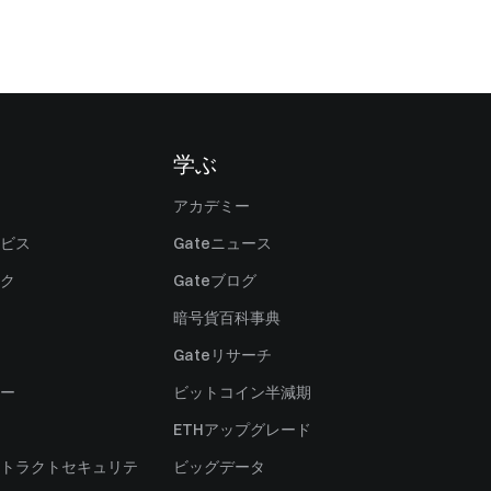
学ぶ
アカデミー
ビス
Gateニュース
ク
Gateブログ
暗号貨百科事典
Gateリサーチ
ー
ビットコイン半減期
ETHアップグレード
トラクトセキュリテ
ビッグデータ