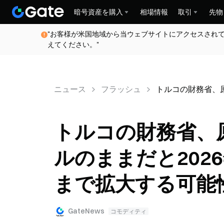
暗号資産を購入
相場情報
取引
先物
"お客様が米国地域から当ウェブサイトにアクセスされ
えてください。"
ニュース
フラッシュ
トルコの財務省、原
トルコの財務省、原
ルのままだと202
まで拡大する可能
GateNews
コモディティ