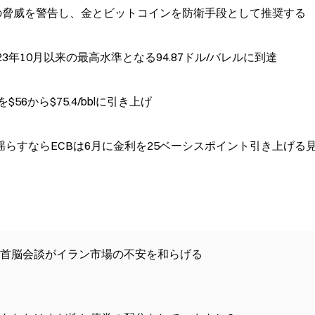
の脅威を警告し、金とビットコインを防衛手段として推奨する
年10月以来の最高水準となる94.87ドル/バレルに到達
6から$75.4/bblに引き上げ
らすならECBは6月に金利を25ベーシスポイント引き上げる
中米首脳会談がイラン市場の不安を和らげる