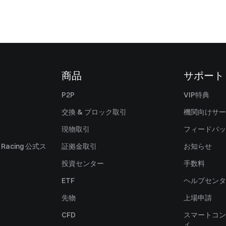
商品
サポート
P2P
VIP特典
交換 & ブロック取引
機関向けサー
現物取引
フィードバッ
ll Racing 公式ス
証拠金取引
お知らせ
投資センター
手数料
ETF
ヘルプセンタ
先物
上場申請
CFD
スマートコン
ィ