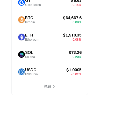
GT
$6.63
GateToken
-0.15%
BTC
$64,667.6
Bitcoin
0.09%
ETH
$1,910.35
Ethereum
-0.08%
SOL
$73.26
Solana
0.20%
USDC
$1.0005
USDCoin
-0.02%
詳細