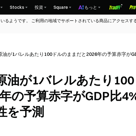
Stocks
投資
Square
もっと
ているようです。 ご利用の地域でサポートされている商品にアクセスす
油が1バレルあたり100ドルのままだと2026年の予算赤字がG
油が1バレルあたり100
6年の予算赤字がGDP比4
性を予測