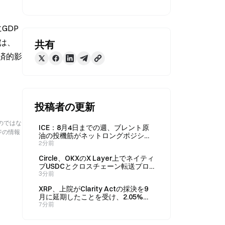
GDP
は、
共有
済的影
投稿者の更新
のではな
ICE：8月4日までの週、ブレント原
ジの情報
油の投機筋がネットロングポジショ
ンを20,361枚削減した
2分前
Circle、OKXのX Layer上でネイティ
ブUSDCとクロスチェーン転送プロ
トコルをローンチ
3分前
XRP、上院がClarity Actの採決を9
月に延期したことを受け、2.05%下
落して1.02ドルに
7分前