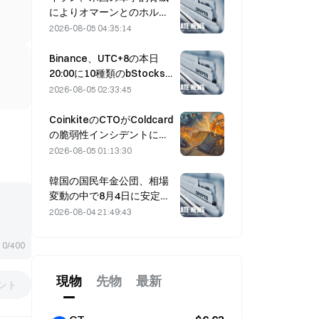
によりオマーンとのホルム
ズ海峡合意が遅延すると表
2026-08-05 04:35:14
明（8月5日）
Binance、UTC+8の本日
20:00に10種類のbStocks
取引ペアの取引を開始、メ
2026-08-05 02:33:45
イカー手数料は無料
CoinkiteのCTOがColdcard
の脆弱性インシデントに関
与し、4回の攻撃を引き起こ
2026-08-05 01:13:30
し、1億1,400万ドルの損失
韓国の国民年金公団、相場
変動の中で8月4日に安定株
へシフト
2026-08-04 21:49:43
0/400
現物
先物
最新
ント