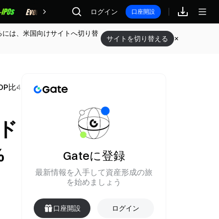
報酬
ログイン
口座開設
るには、米国向けサイトへ切り替
サイトを切り替える
DP比4%まで拡大する可能性を予測
ド
%
Gateに登録
最新情報を入手して資産形成の旅
を始めましょう
口座開設
ログイン