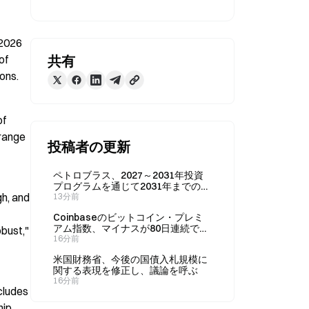
2026 
f 
共有
ons.
f 
range 
投稿者の更新
ペトロブラス、2027～2031年投資
プログラムを通じて2031年までのデ
h, and 
ィーゼル自給を目指す
13分前
Coinbaseのビットコイン・プレミ
アム指数、マイナスが80日連続で過
ust," 
去最長を更新
16分前
米国財務省、今後の国債入札規模に
関する表現を修正し、議論を呼ぶ
16分前
ludes 
ip 