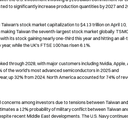
ted to significantly increase production quantities by 2027 and 
an's stock market capitalization to $4.13 trillion on April 10, 
nd making Taiwan the seventh-largest stock market globally. TSMC
th its stock gaining nearly one-third this year and hitting an all-t
e year, while the UK's FTSE 100 has risen 6.1%.
d through 2028, with major customers including Nvidia, Apple, 
of the world's most advanced semiconductors in 2025 and 
 year, up 32% from 2024. North America accounted for 74% of reve
al concerns among investors due to tensions between Taiwan and
timates a 12% probability of military conflict between Taiwan and
despite recent Middle East developments. The U.S. Navy continues