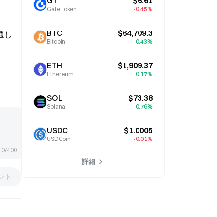
GT
$6.61
GateToken
-0.45%
BTC
$64,709.3
通し
Bitcoin
0.43%
ETH
$1,909.37
Ethereum
0.17%
SOL
$73.38
Solana
0.76%
USDC
$1.0005
USDCoin
-0.01%
0/400
詳細
ント