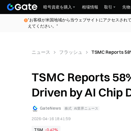
暗号資産を購入
相場情報
取引
先物
"お客様が米国地域から当ウェブサイトにアクセスされ
えてください。"
ニュース
フラッシュ
TSMC Reports 58% 
TSMC Reports 58% 
Driven by AI Chip
GateNews
株式
AI業界ニュース
2026-04-16 18:41:59
TSM
-0.42%