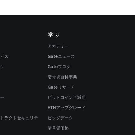
学ぶ
アカデミー
ビス
Gateニュース
ク
Gateブログ
暗号貨百科事典
Gateリサーチ
ー
ビットコイン半減期
ETHアップグレード
トラクトセキュリテ
ビッグデータ
暗号貨価格
）