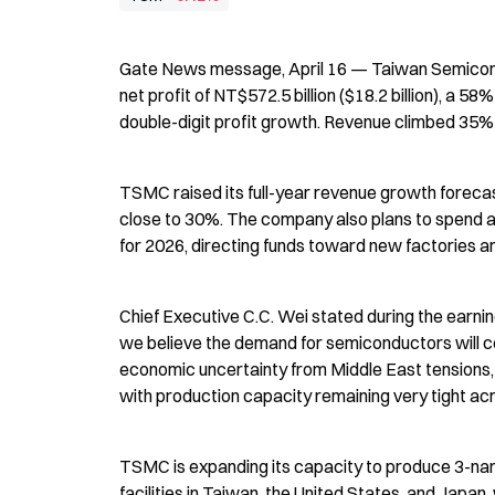
Gate News message, April 16 — Taiwan Semicon
net profit of NT$572.5 billion ($18.2 billion), a 5
double-digit profit growth. Revenue climbed 35% t
TSMC raised its full-year revenue growth forecast
close to 30%. The company also plans to spend at t
for 2026, directing funds toward new factories 
Chief Executive C.C. Wei stated during the earning
we believe the demand for semiconductors will co
economic uncertainty from Middle East tensions,
with production capacity remaining very tight a
TSMC is expanding its capacity to produce 3-nan
facilities in Taiwan, the United States, and Japan,