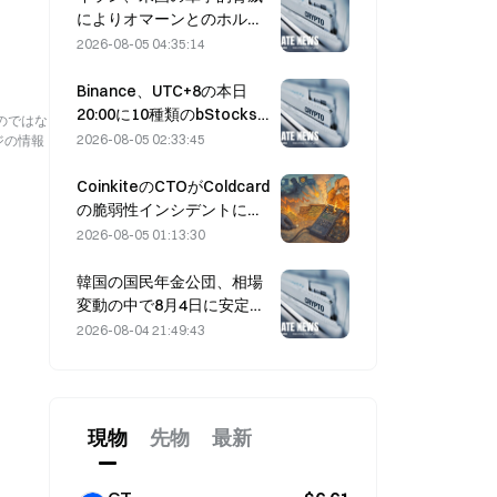
によりオマーンとのホルム
ズ海峡合意が遅延すると表
2026-08-05 04:35:14
明（8月5日）
Binance、UTC+8の本日
20:00に10種類のbStocks
のではな
取引ペアの取引を開始、メ
2026-08-05 02:33:45
ジの情報
イカー手数料は無料
CoinkiteのCTOがColdcard
の脆弱性インシデントに関
与し、4回の攻撃を引き起こ
2026-08-05 01:13:30
し、1億1,400万ドルの損失
韓国の国民年金公団、相場
変動の中で8月4日に安定株
へシフト
2026-08-04 21:49:43
現物
先物
最新