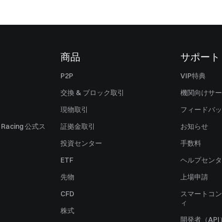
商品
サポート
P2P
VIP特典
交換 & ブロック取引
機関向けサー
現物取引
フィードバッ
ll Racing 公式ス
証拠金取引
お知らせ
投資センター
手数料
ETF
ヘルプセンタ
先物
上場申請
CFD
スマートコン
ィ
株式
開発者（API