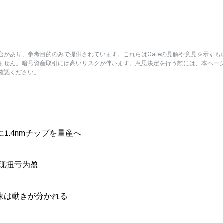
があり、参考目的のみで提供されています。これらはGateの見解や意見を示すも
ません。暗号資産取引には高いリスクが伴います。意思決定を行う際には、本ペー
確認ください。
8年に1.4nmチップを量産へ
现扭亏为盈
株は動きが分かれる