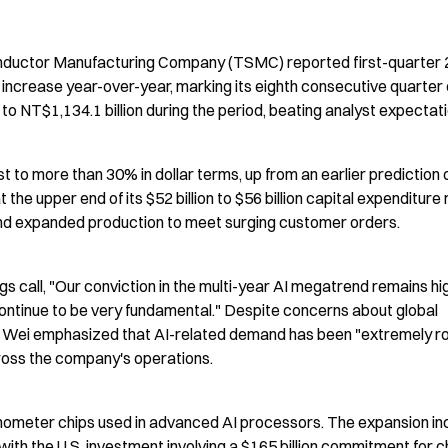
ductor Manufacturing Company (TSMC) reported first-quarter 
8% increase year-over-year, marking its eighth consecutive quarter o
o NT$1,134.1 billion during the period, beating analyst expectati
 to more than 30% in dollar terms, up from an earlier prediction o
he upper end of its $52 billion to $56 billion capital expenditure 
and expanded production to meet surging customer orders.
s call, "Our conviction in the multi-year AI megatrend remains hig
ntinue to be very fundamental." Despite concerns about global 
 Wei emphasized that AI-related demand has been "extremely rob
cross the company's operations.
ometer chips used in advanced AI processors. The expansion inc
 with the U.S. investment involving a $165 billion commitment for ch