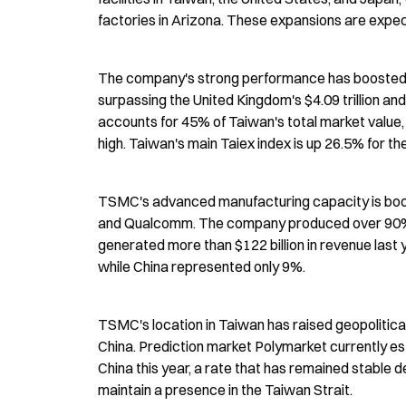
factories in Arizona. These expansions are expec
The company's strong performance has boosted Taiw
surpassing the United Kingdom's $4.09 trillion a
accounts for 45% of Taiwan's total market value, wi
high. Taiwan's main Taiex index is up 26.5% for th
TSMC's advanced manufacturing capacity is booke
and Qualcomm. The company produced over 90% 
generated more than $122 billion in revenue last
while China represented only 9%.
TSMC's location in Taiwan has raised geopolitic
China. Prediction market Polymarket currently es
China this year, a rate that has remained stable 
maintain a presence in the Taiwan Strait.