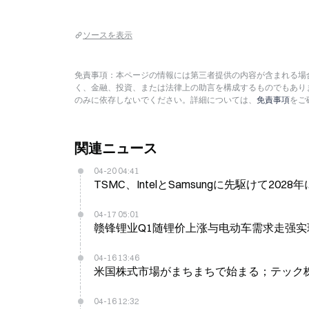
ソースを表示
免責事項：本ページの情報には第三者提供の内容が含まれる場合
く、金融、投資、または法律上の助言を構成するものでもあり
のみに依存しないでください。詳細については、
免責事項
をご
関連ニュース
04-20 04:41
TSMC、IntelとSamsungに先駆けて202
04-17 05:01
赣锋锂业Q1随锂价上涨与电动车需求走强实
04-16 13:46
米国株式市場がまちまちで始まる；テック
04-16 12:32