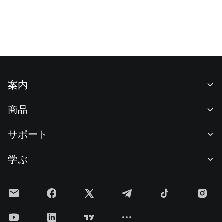
案内
当社について
商品
採用情報
P2P
サポート
ニュースルーム
交換 & ブロック取引
VIP特典
F1 Oracle Red Bull Racing 公式スポンサー
学ぶ
現物取引
機関向けサービス
利用規約
アカデミー
証拠金取引
フィードバック
リスク警告
Gateニュース
投資センター
お知らせ
プライバシー規約
Gateブログ
ETF
手数料
クッキーポリシー