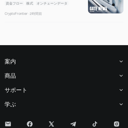
は93%減少した
資金フロー
株式
オンチェーンデータ
CryptoFrontier
·
2時間前
案内
当社について
商品
採用情報
P2P
サポート
ニュースルーム
交換 & ブロック取引
VIP特典
F1 Oracle Red Bull Racing 公式スポンサー
学ぶ
現物取引
機関向けサービス
利用規約
アカデミー
証拠金取引
フィードバック
リスク警告
Gateニュース
投資センター