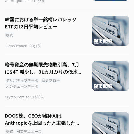
GateLighthouse
·
13分前
韓国における単一銘柄レバレッジ
ETFの13日平均レビュー
株式
LucasBennett
·
30分前
暗号資産の無期限先物取引高、7月
に$4T 減少し、31カ月ぶりの低水
準へ
デリバティブデータ
資金フロー
オンチェーンデータ
CryptoFrontier
·
1時間前
DOCS株、CEOが臨床AIは
Anthropicを上回ったと主張した後
に200％急騰
株式
AI業界ニュース