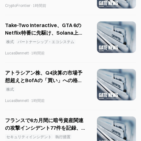
CryptoFrontier
·
1時間前
Take-Two Interactive、GTA 6の
Netflix特番に先駆け、Solana上で
トークン化株式をローンチ
株式
パートナーシップ・エコシステム
LucasBennett
·
1時間前
アトラシアン株、Q4決算の市場予
想超えとBofAの「買い」への格上
げを受け、28.5％急騰
株式
LucasBennett
·
1時間前
フランスで6カ月間に暗号資産関連
の攻撃インシデント77件を記録、
税務データ漏えいの疑い
セキュリティインシデント
執行措置