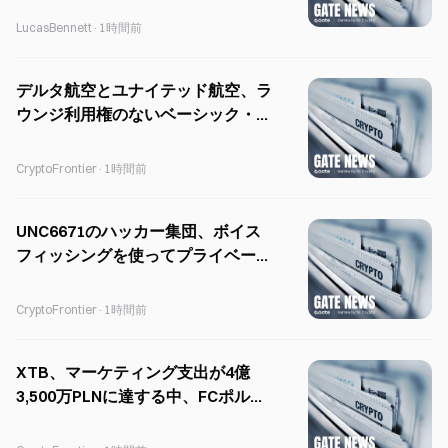
LucasBennett
·
1時間前
デルタ航空とユナイテッド航空、ラ
ウンジ利用権のないベーシック・ビ
ジネスクラス運賃を導入
CryptoFrontier
·
1時間前
UNC6671のハッカー集団、ボイス
フィッシングを使ってプライベート
エクイティ企業を標的に
CryptoFrontier
·
1時間前
XTB、マーケティング支出が4億
3,500万PLNに達する中、FCポルト
の袖スポンサー契約を獲得