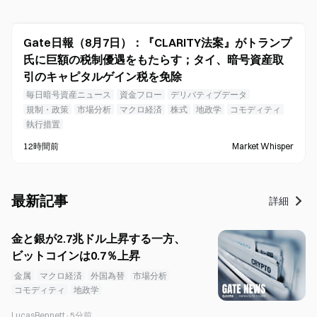
Gate日報（8月7日）：『CLARITY法案』がトランプ
氏に巨額の税制優遇をもたらす；タイ、暗号資産取
引のキャピタルゲイン税を免除
毎日暗号資産ニュース
資金フロー
デリバティブデータ
規制・政策
市場分析
マクロ経済
株式
地政学
コモディティ
執行措置
12時間前
Market Whisper
最新記事
詳細
金と銀が2.7兆ドル上昇する一方、
ビットコインは0.7％上昇
金属
マクロ経済
外国為替
市場分析
コモディティ
地政学
LucasBennett
·
5分前