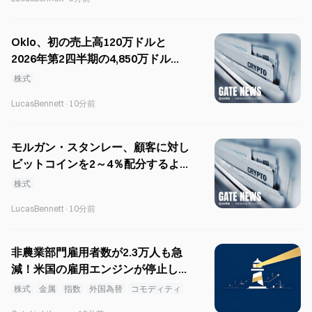
Oklo、初の売上高120万ドルと
2026年第2四半期の4,850万ドルの
損失を報告
株式
LucasBennett
·
10分前
モルガン・スタンレー、顧客に対し
ビットコインを2～4％配分するよ
う推奨
株式
LucasBennett
·
10分前
非農業部門雇用者数が2.3万人も急
減！米国の雇用エンジンが停止し、
利下げ期待は一夜にして反転――資
株式
金属
指数
外国為替
コモディティ
金をどこに逃がすべきか？