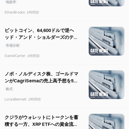
地政学
EthanBrooks
·
2時間前
ビットコイン、64,600ドルで逆ヘ
ッド・アンド・ショルダーズのテク
ニカルパターンを形成する
市場分析
DanielCarter
·
2時間前
ノボ・ノルディスク株、ゴールドマ
ンがCagriSemaの売上高予想を50
億ドルに引き下げたことで28％下
株式
落
LucasBennett
·
2時間前
クジラがウォレットにトークンを蓄
積する一方、XRP ETFへの資金流入