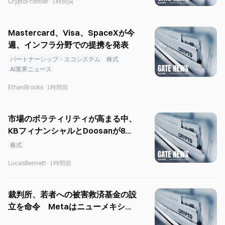
CryptoFrontier
·
1時間前
Mastercard、Visa、SpaceXが今
週、インフラ分野での提携を発表
パートナーシップ・エコシステム
株式
AI業界ニュース
EthanBrooks
·
1時間前
市場のボラティリティが高まる中、
KBフィナンシャルとDoosanが8月
の配当スケジュールを発表
株式
LucasBennett
·
1時間前
裁判所、若者への被害救済基金の設
立を命令 Metaはニューメキシコ
州で賠償責任に直面$942M