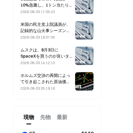
10%急騰し、1トン当たり
6,000ドルに接近
2026-08-03 17:05:23
米国の民主党上院議員が、
記録的な山火事シーズンを
背景に、CFTCに対して山
2026-08-03 16:07:35
火事の賭け商品を制限する
よう求める
ムスクは、8月3日に
SpaceXを買うのが良いタ
イミングだと、現在の見解
2026-08-03 14:12:13
に同意した
ホルムズ交渉の再開によっ
て引き起こされた原油価格
の急落9%：地政学的リス
2026-08-03 05:19:16
ク・プレミアムは解消した
のか、それとも市場が一時
的に冷えただけなのか？
現物
先物
最新