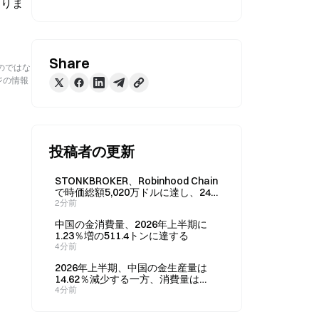
となりま
Share
のではな
ジの情報
投稿者の更新
STONKBROKER、Robinhood Chain
で時価総額5,020万ドルに達し、24
時間で43.68%上昇
2分前
中国の金消費量、2026年上半期に
1.23％増の511.4トンに達する
4分前
2026年上半期、中国の金生産量は
14.62％減少する一方、消費量は
1.23％増加
4分前