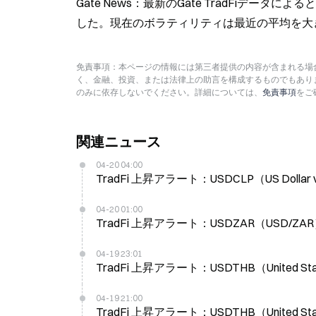
Gate News：最新のGate TradFiデータによると、
した。現在のボラティリティは最近の平均を大
免責事項：本ページの情報には第三者提供の内容が含まれる場合
く、金融、投資、または法律上の助言を構成するものでもあり
のみに依存しないでください。詳細については、
免責事項
をご
関連ニュース
04-20 04:00
TradFi 上昇アラート：USDCLP（US Dollar
04-20 01:00
TradFi 上昇アラート：USDZAR（USD/
04-19 23:01
TradFi 上昇アラート：USDTHB（United Sta
04-19 21:00
TradFi 上昇アラート：USDTHB（United Sta