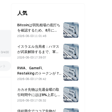
人気
Bitcoinは弱気相場の底打ち
を確認するため、8月に
$63,000を上回って引ける
2026-08-03 11:01:46
必要がある――リサーチが
言うところでは10倍の可能
イスラエル当局者：ハマス
性
が武装解除するまで、軍の
0/400
資金拠出（撤退）は行わな
2026-08-03 17:39:07
い
ント
RWA、GameFi、
Restaking のトークンが 7
月のリード市場パフォーマ
2026-08-03 17:05:42
ンスを牽引
カカオ先物は先週金曜の取
引時間中にほぼ8%上昇し、
市場参加者を驚かせた
2026-08-03 17:05:32
供給懸念でココア先物が