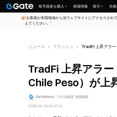
暗号資産を購入
相場情報
取引
先物
"お客様が米国地域から当ウェブサイトにアクセスされ
えてください。"
ニュース
フラッシュ
TradFi 上昇アラー
TradFi 上昇アラート
Chile Peso）
GateNews
マクロ経済
外国為替
2026-04-20 04:07:01