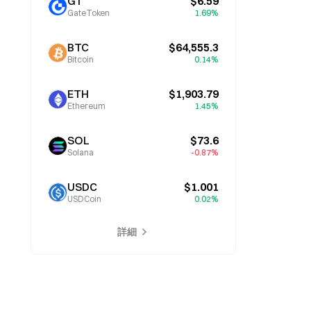
GT
$6.59
GateToken
1.69%
BTC
$64,555.3
Bitcoin
0.14%
ETH
$1,903.79
Ethereum
1.45%
SOL
$73.6
Solana
-0.87%
USDC
$1.001
USDCoin
0.02%
詳細