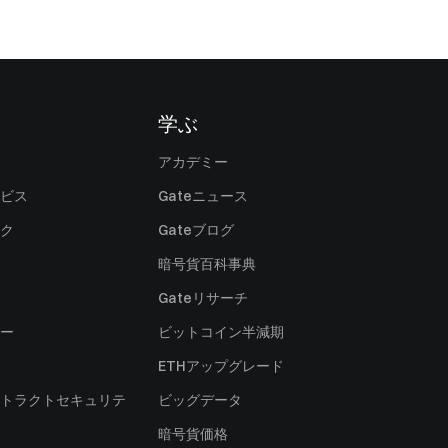
学ぶ
アカデミー
ビス
Gateニュース
ク
Gateブログ
暗号貨百科事典
Gateリサーチ
ー
ビットコイン半減期
ETHアップグレード
トラクトセキュリテ
ビッグデータ
暗号貨価格