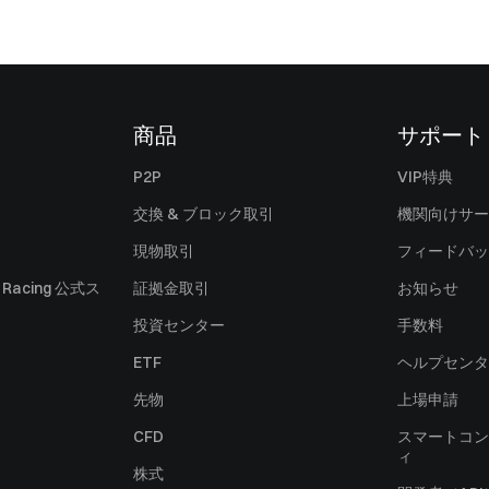
商品
サポート
P2P
VIP特典
交換 & ブロック取引
機関向けサー
現物取引
フィードバッ
ll Racing 公式ス
証拠金取引
お知らせ
投資センター
手数料
ETF
ヘルプセンタ
先物
上場申請
CFD
スマートコン
ィ
株式