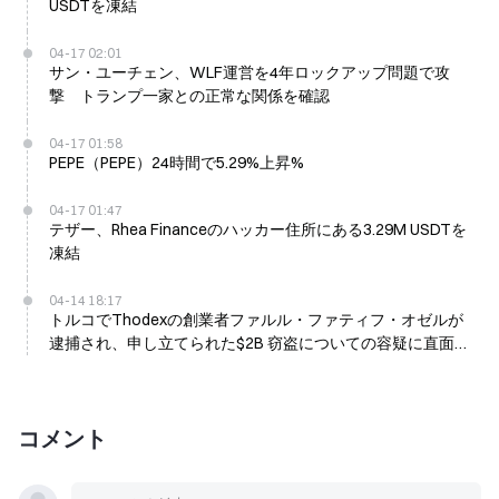
USDTを凍結
04-17 02:01
サン・ユーチェン、WLF運営を4年ロックアップ問題で攻
撃 トランプ一家との正常な関係を確認
04-17 01:58
PEPE（PEPE）24時間で5.29%上昇%
04-17 01:47
テザー、Rhea Financeのハッカー住所にある3.29M USDTを
凍結
04-14 18:17
トルコでThodexの創業者ファルル・ファティフ・オゼルが
逮捕され、申し立てられた$2B 窃盗についての容疑に直面し
ている
コメント