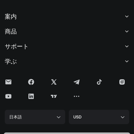
案内
当社について
商品
採用情報
P2P
サポート
ニュースルーム
交換 & ブロック取引
VIP特典
F1 Oracle Red Bull Racing 公式スポンサー
学ぶ
現物取引
機関向けサービス
利用規約
アカデミー
証拠金取引
フィードバック
リスク警告
Gateニュース
投資センター
お知らせ
プライバシー規約
Gateブログ
ETF
手数料
クッキーポリシー
暗号貨百科事典
先物
ヘルプセンター
メディアキット
Gateリサーチ
CFD
日本語
USD
上場申請
準備金証明
ビットコイン半減期
株式
スマートコントラクトセキュリティ
ライセンス
ETHアップグレード
Alpha