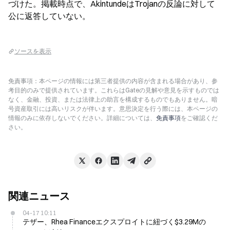
づけた。掲載時点で、AkintundeはTrojanの反論に対して
公に返答していない。
ソースを表示
免責事項：本ページの情報には第三者提供の内容が含まれる場合があり、参
考目的のみで提供されています。これらはGateの見解や意見を示すものでは
なく、金融、投資、または法律上の助言を構成するものでもありません。暗
号資産取引には高いリスクが伴います。意思決定を行う際には、本ページの
情報のみに依存しないでください。詳細については、
免責事項
をご確認くだ
さい。
関連ニュース
04-17 10:11
テザー、Rhea Financeエクスプロイトに紐づく$3.29Mの