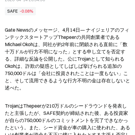
SAFE
-0.08%
Gate Newsのメッセージ、4月14日— ナイジェリアのフィ
ンテックスタートアップThepeerの共同創業者である
Michael Okohは、同社が約2年前に閉鎖される直前に「数
十万ドルが行方不明になった」とする申し立てを否定す
る、詳細な反論を公開した。公にTrojanとして知られる
Okohは、詐欺の疑惑としてしばしば挙げられる追加の
750,000ドルは「会社に投資されたことは一度もない」こ
と、そして流用できるような行方不明の金は存在しないと
述べた。
TrojanはThepeerが210万ドルのシードラウンドを発表し
たと主張したが、SAFE契約が締結された後、ある投資家
が自らの750,000ドルのコミットメントを完了できなかっ
たという。また、シード資金が車の購入に使われた、ある
いは創業者が資金を不正に懐に入れたとする主張も否定し