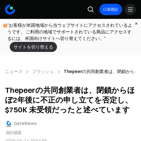
口座開設
"お客様が米国地域から当ウェブサイトにアクセスされているよ
うです。 ご利用の地域でサポートされている商品にアクセスす
るには、米国向けサイトへ切り替えてください。"
サイトを切り替える
ニュース
フラッシュ
Thepeerの共同創業者は、閉鎖から
Thepeerの共同創業者は、閉鎖からほ
ぼ2年後に不正の申し立てを否定し、
$750K 未受領だったと述べています
GateNews
執行措置
2026-04-14 20:54:56