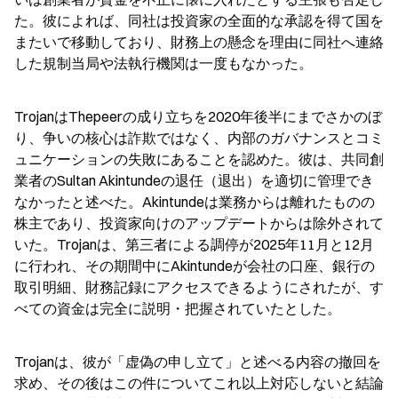
た。彼によれば、同社は投資家の全面的な承認を得て国を
またいで移動しており、財務上の懸念を理由に同社へ連絡
した規制当局や法執行機関は一度もなかった。
TrojanはThepeerの成り立ちを2020年後半にまでさかのぼ
り、争いの核心は詐欺ではなく、内部のガバナンスとコミ
ュニケーションの失敗にあることを認めた。彼は、共同創
業者のSultan Akintundeの退任（退出）を適切に管理でき
なかったと述べた。Akintundeは業務からは離れたものの
株主であり、投資家向けのアップデートからは除外されて
いた。Trojanは、第三者による調停が2025年11月と12月
に行われ、その期間中にAkintundeが会社の口座、銀行の
取引明細、財務記録にアクセスできるようにされたが、す
べての資金は完全に説明・把握されていたとした。
Trojanは、彼が「虚偽の申し立て」と述べる内容の撤回を
求め、その後はこの件についてこれ以上対応しないと結論