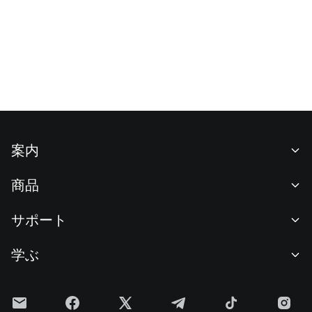
案内
当社について
商品
採用情報
P2P
サポート
ニュースルーム
交換 & ブロック取引
VIP特典
F1 Oracle Red Bull Racing 公式スポンサー
学ぶ
現物取引
機関向けサービス
利用規約
アカデミー
証拠金取引
フィードバック
リスク警告
Gateニュース
投資センター