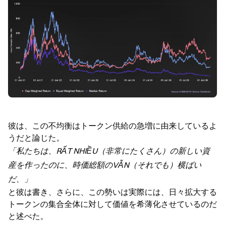
彼は、この不均衡はトークン供給の急増に由来しているよ
うだと論じた。
「私たちは、RẤT NHIỀU（非常にたくさん）の新しい資
産を作ったのに、時価総額のVẪN（それでも）横ばい
だ、」
と彼は書き、さらに、この勢いは実際には、日々拡大する
トークンの集合全体に対して価値を希薄化させているのだ
と述べた。