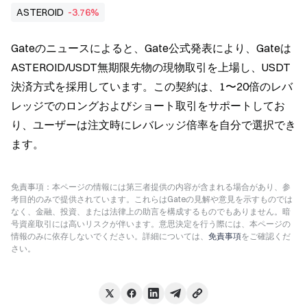
ASTEROID
-3.76%
Gateのニュースによると、Gate公式発表により、Gateは
ASTEROID/USDT無期限先物の現物取引を上場し、USDT
決済方式を採用しています。この契約は、1〜20倍のレバ
レッジでのロングおよびショート取引をサポートしてお
り、ユーザーは注文時にレバレッジ倍率を自分で選択でき
ます。
免責事項：本ページの情報には第三者提供の内容が含まれる場合があり、参
考目的のみで提供されています。これらはGateの見解や意見を示すものでは
なく、金融、投資、または法律上の助言を構成するものでもありません。暗
号資産取引には高いリスクが伴います。意思決定を行う際には、本ページの
情報のみに依存しないでください。詳細については、
免責事項
をご確認くだ
さい。