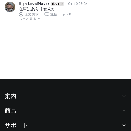
High-LevelPlayer
·
04-19 06:05
在庫はありませんか
原文表示
返信
0
もっと見る
案内
当社について
商品
採用情報
P2P
サポート
ニュースルーム
交換 & ブロック取引