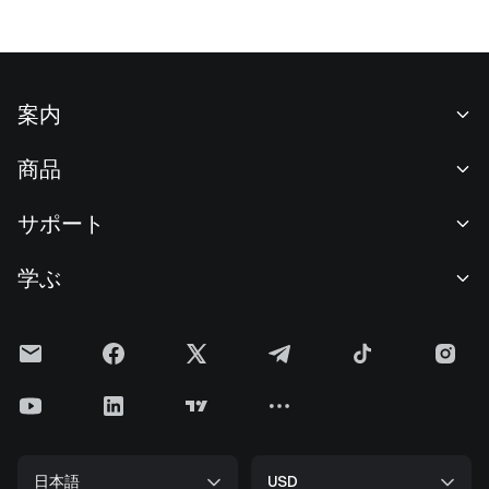
案内
当社について
商品
採用情報
P2P
サポート
ニュースルーム
交換 & ブロック取引
VIP特典
F1 Oracle Red Bull Racing 公式スポンサー
学ぶ
現物取引
機関向けサービス
利用規約
アカデミー
証拠金取引
フィードバック
リスク警告
Gateニュース
投資センター
お知らせ
プライバシー規約
Gateブログ
ETF
手数料
クッキーポリシー
暗号貨百科事典
先物
ヘルプセンター
メディアキット
Gateリサーチ
CFD
日本語
USD
上場申請
準備金証明