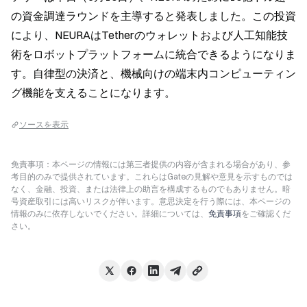
の資金調達ラウンドを主導すると発表しました。この投資
により、NEURAはTetherのウォレットおよび人工知能技
術をロボットプラットフォームに統合できるようになりま
す。自律型の決済と、機械向けの端末内コンピューティン
グ機能を支えることになります。
ソースを表示
免責事項：本ページの情報には第三者提供の内容が含まれる場合があり、参
考目的のみで提供されています。これらはGateの見解や意見を示すものでは
なく、金融、投資、または法律上の助言を構成するものでもありません。暗
号資産取引には高いリスクが伴います。意思決定を行う際には、本ページの
情報のみに依存しないでください。詳細については、
免責事項
をご確認くだ
さい。