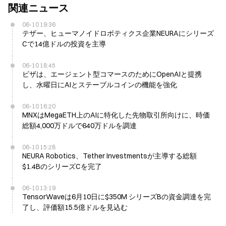
関連ニュース
06-10 19:36
テザー、ヒューマノイドロボティクス企業NEURAにシリーズ
Cで14億ドルの投資を主導
06-10 18:45
ビザは、エージェント型コマースのためにOpenAIと提携
し、水曜日にAIとステーブルコインの機能を強化
06-10 16:20
MNXはMegaETH上のAIに特化した先物取引所向けに、時価
総額4,000万ドルで640万ドルを調達
06-10 15:28
NEURA Robotics、Tether Investmentsが主導する総額
$1.4BのシリーズCを完了
06-10 13:19
TensorWaveは6月10日に$350M シリーズBの資金調達を完
了し、評価額15.5億ドルを見込む