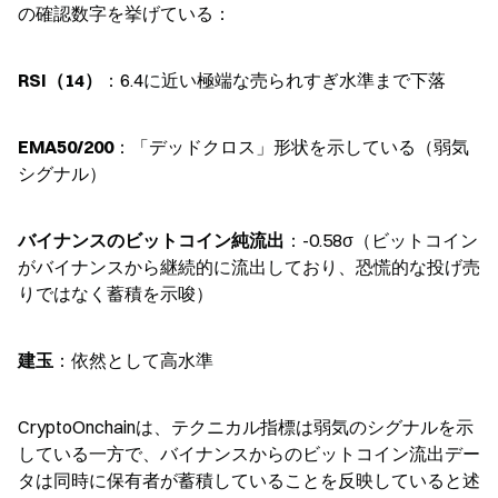
の確認数字を挙げている：
RSI（14）
：6.4に近い極端な売られすぎ水準まで下落
EMA50/200
：「デッドクロス」形状を示している（弱気
シグナル）
バイナンスのビットコイン純流出
：-0.58σ（ビットコイン
がバイナンスから継続的に流出しており、恐慌的な投げ売
りではなく蓄積を示唆）
建玉
：依然として高水準
CryptoOnchainは、テクニカル指標は弱気のシグナルを示
している一方で、バイナンスからのビットコイン流出デー
タは同時に保有者が蓄積していることを反映していると述