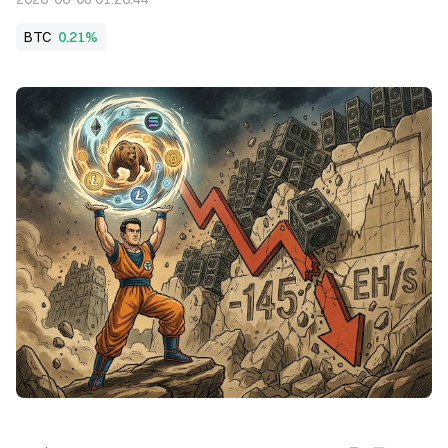
BTC
0.21%