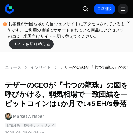
口座開設
"お客様が米国地域から当ウェブサイトにアクセスされているよ
うです。 ご利用の地域でサポートされている商品にアクセスす
るには、米国向けサイトへ切り替えてください。"
サイトを切り替える
ニュース
インサイト
テザーのCEOが『七つの龍珠』の図を呼
テザーのCEOが『七つの龍珠』の図を
呼びかける、弱気相場で一致団結を—
ビットコインは1か月で145 EH/s暴落
MarketWhisper
市場分析
価格ボラティリティ
2026-06-08 01:26:44