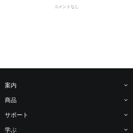
コメントなし
案内
当社について
商品
採用情報
P2P
サポート
ニュースルーム
交換 & ブロック取引
VIP特典
F1 Oracle Red Bull Racing 公式スポンサー
学ぶ
現物取引