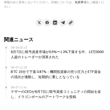
情報のみに依存しないでください。詳細については、
免責事項
をご確認くだ
さい。
関連ニュース
06-08 00:10
6月7日に暗号資産市場が0.5%〜1.3%下落する中、13万0000
人超のトレーダーが清算された
06-07 12:18
BTC 15分で下落 0.87%：機関投資家の売り圧力とETF資金
の流出が連動し、短期的に重しとなっている
06-07 11:41
テザーのCEOが6月7日に暗号資産コミュニティの団結を促
し、ドラゴンボールのアートワークを投稿