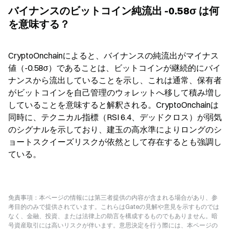
バイナンスのビットコイン純流出 -0.58σ は何
を意味する？
CryptoOnchainによると、バイナンスの純流出がマイナス
値（-0.58σ）であることは、ビットコインが継続的にバイ
ナンスから流出していることを示し、これは通常、保有者
がビットコインを自己管理のウォレットへ移して積み増し
していることを意味すると解釈される。CryptoOnchainは
同時に、テクニカル指標（RSI 6.4、デッドクロス）が弱気
のシグナルを示しており、建玉の高水準によりロングのシ
ョートスクイーズリスクが依然として存在するとも強調し
ている。
免責事項：本ページの情報には第三者提供の内容が含まれる場合があり、参
考目的のみで提供されています。これらはGateの見解や意見を示すものでは
なく、金融、投資、または法律上の助言を構成するものでもありません。暗
号資産取引には高いリスクが伴います。意思決定を行う際には、本ページの