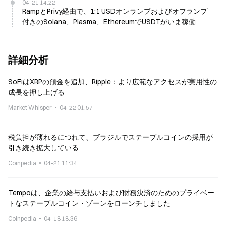
04-21 14:22
RampとPrivy経由で、1:1 USDオンランプおよびオフランプ
付きのSolana、Plasma、EthereumでUSDTがいま稼働
詳細分析
SoFiはXRPの預金を追加、Ripple：より広範なアクセスが実用性の
成長を押し上げる
Market Whisper
04-22 01:57
税負担が薄れるにつれて、ブラジルでステーブルコインの採用が
引き続き拡大している
Coinpedia
04-21 11:34
Tempoは、企業の給与支払いおよび財務決済のためのプライベー
トなステーブルコイン・ゾーンをローンチしました
Coinpedia
04-18 18:36