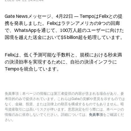
Gate Newsメッセージ、4月22日 — TempoはFelixとの提
携を発表しました。Felixはラテンアメリカの9つの回廊
で、WhatsAppを通じて、100万人超のユーザーに向けた
国境を越えた送金において$5 billion超を処理しています。
Felixは、低く予測可能な手数料と、規模における秒未満
の決済効率を実現するために、自社の決済インフラに
Tempoを統合しています。
免責事項：本ページの情報には第三者提供の内容が含まれる場合があり、参
考目的のみで提供されています。これらはGateの見解や意見を示すものでは
なく、金融、投資、または法律上の助言を構成するものでもありません。暗
号資産取引には高いリスクが伴います。意思決定を行う際には、本ページの
情報のみに依存しないでください。詳細については、
免責事項
をご確認くだ
さい。