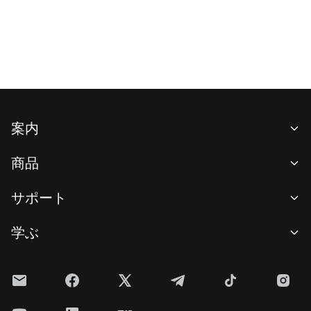
案内
当社について
商品
採用情報
P2P
サポート
ニュースルーム
交換 & ブロック取引
VIP特典
F1 Oracle Red Bull Racing 公式スポンサー
学ぶ
現物取引
機関向けサービス
利用規約
アカデミー
証拠金取引
フィードバック
リスク警告
Gateニュース
投資センター
お知らせ
プライバシー規約
Gateブログ
ETF