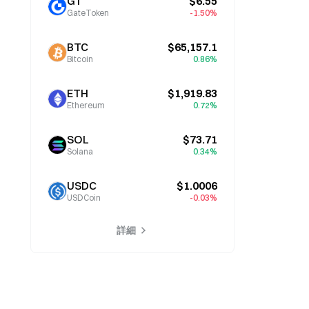
GT
$6.55
GateToken
-1.50%
BTC
$65,157.1
Bitcoin
0.86%
ETH
$1,919.83
Ethereum
0.72%
SOL
$73.71
Solana
0.34%
USDC
$1.0006
USDCoin
-0.03%
詳細