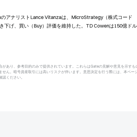
リストLance Vitanzaは、MicroStrategy（株式コード
き下げ、買い（Buy）評価を維持した。TD Cowenは150億ド
があり、参考目的のみで提供されています。これらはGateの見解や意見を示すも
ません。暗号資産取引には高いリスクが伴います。意思決定を行う際には、本ペー
確認ください。