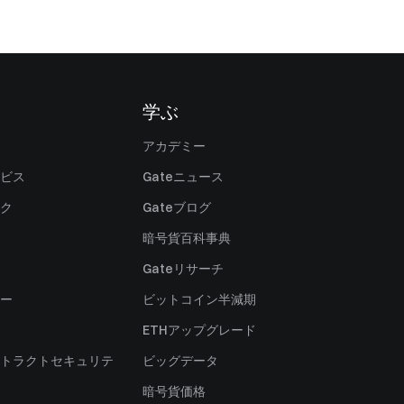
学ぶ
アカデミー
ビス
Gateニュース
ク
Gateブログ
暗号貨百科事典
Gateリサーチ
ー
ビットコイン半減期
ETHアップグレード
トラクトセキュリテ
ビッグデータ
暗号貨価格