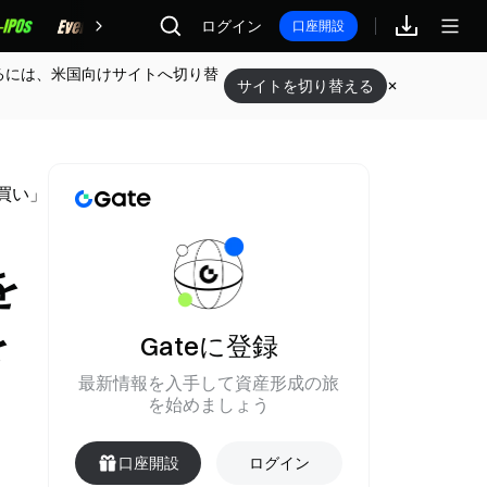
報酬
ログイン
口座開設
るには、米国向けサイトへ切り替
サイトを切り替える
「買い」を維持
を
を
Gateに登録
最新情報を入手して資産形成の旅
を始めましょう
口座開設
ログイン