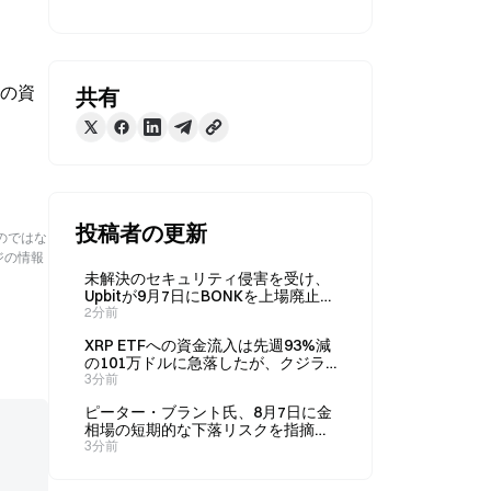
ルの資
共有
投稿者の更新
のではな
ジの情報
未解決のセキュリティ侵害を受け、
Upbitが9月7日にBONKを上場廃止、
価格は30.5％下落
2分前
XRP ETFへの資金流入は先週93%減
の101万ドルに急落したが、クジラ
は押し目買いを行った
3分前
ピーター・ブラント氏、8月7日に金
相場の短期的な下落リスクを指摘、
目標価格は4,517～4,830ドル
3分前