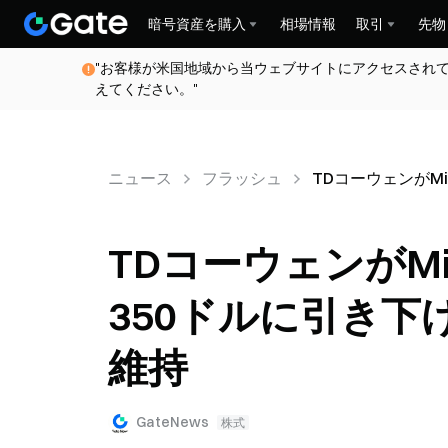
暗号資産を購入
相場情報
取引
先物
"お客様が米国地域から当ウェブサイトにアクセスされ
えてください。"
ニュース
フラッシュ
TDコーウェンがMi
TDコーウェンがMic
350ドルに引き
維持
GateNews
株式