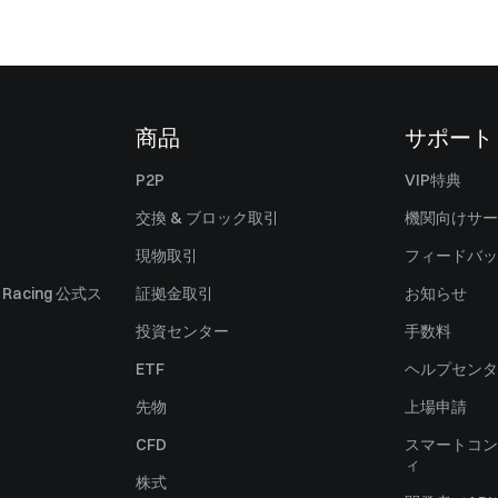
商品
サポート
P2P
VIP特典
交換 & ブロック取引
機関向けサー
現物取引
フィードバッ
ll Racing 公式ス
証拠金取引
お知らせ
投資センター
手数料
ETF
ヘルプセンタ
先物
上場申請
CFD
スマートコン
ィ
株式