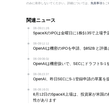
のみに依存しないでください。詳細については、
免責事項
をご
関連ニュース
06-09 21:28
SpaceXのIPOは金曜日に1株$135で上場予定
06-09 12:12
OpenAIは機密のIPOを申請、$852B と
06-09 08:02
OpenAIは機密扱いで、SECにドラフトS-1を
06-08 23:37
OpenAI、昨日SECにS-1登録申請の草案を
06-08 16:01
6月12日のSpaceX上場は、投資家が米
性があります