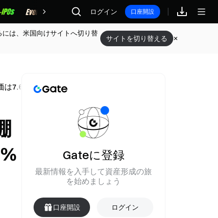
報酬
ログイン
口座開設
るには、米国向けサイトへ切り替
サイトを切り替える
は7.6%下落
棚
%
Gateに登録
最新情報を入手して資産形成の旅
を始めましょう
口座開設
ログイン