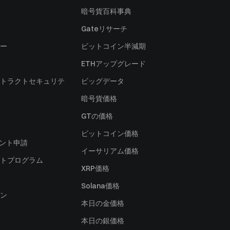
暗号貨百科事典
Gateリサーチ
ー
ビットコイン半減期
ETHアップグレード
トラクトセキュリテ
ビッグデータ
暗号貨価格
）
GTの価格
ビットコイン価格
ャント申請
イーサリアム価格
トプログラム
XRP価格
Solana価格
ン
本日の金価格
本日の銀価格