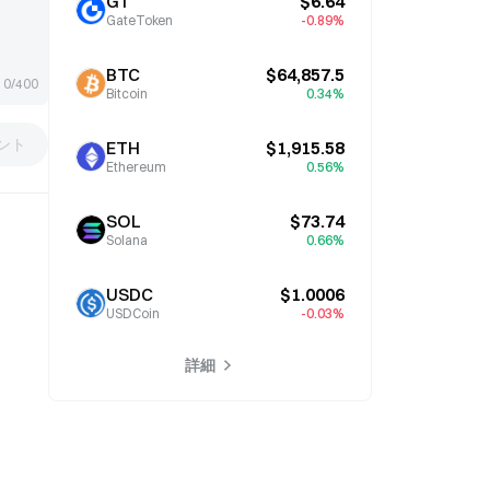
GT
$6.64
GateToken
-0.89%
BTC
$64,857.5
0/400
Bitcoin
0.34%
ント
ETH
$1,915.58
Ethereum
0.56%
SOL
$73.74
Solana
0.66%
USDC
$1.0006
USDCoin
-0.03%
詳細