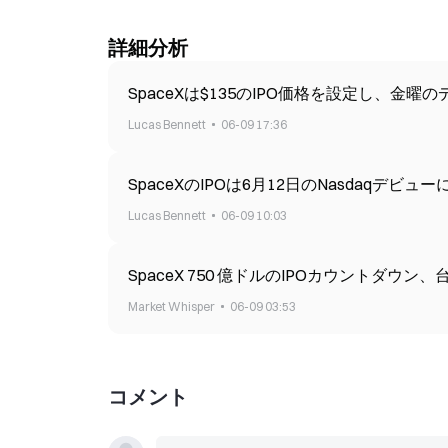
詳細分析
SpaceXは$135のIPO価格を設定し、金
Lucas Bennett
06-09 17:36
SpaceXのIPOは6月12日のNasdaqデビ
Lucas Bennett
06-09 10:03
SpaceX 750 億ドルのIPOカウントダ
Market Whisper
06-09 03:53
コメント