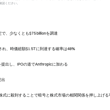
確認ください。
で、少なくとも$75 billionを調達
評価され、時価総額$1.5Tに到達する確率は48%
提出し、IPOの道でAnthropicに加わる
提出
国の株式に殺到することで暗号と株式市場の相関関係を押し上げる