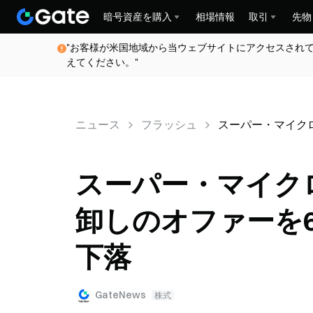
暗号資産を購入
相場情報
取引
先物
"お客様が米国地域から当ウェブサイトにアクセスされ
えてください。"
ニュース
フラッシュ
スーパー・マイクロ
スーパー・マイクロ
卸しのオファーを6
下落
GateNews
株式