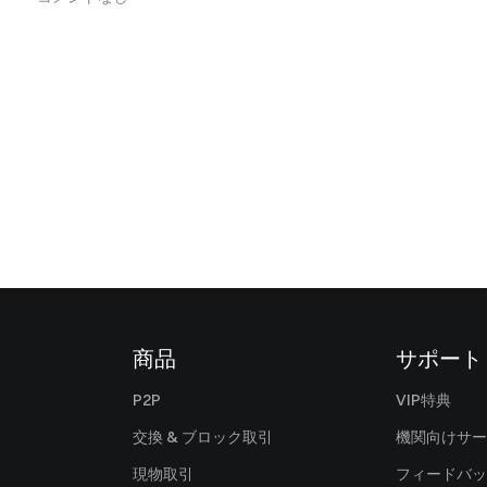
商品
サポート
P2P
VIP特典
交換 & ブロック取引
機関向けサー
現物取引
フィードバッ