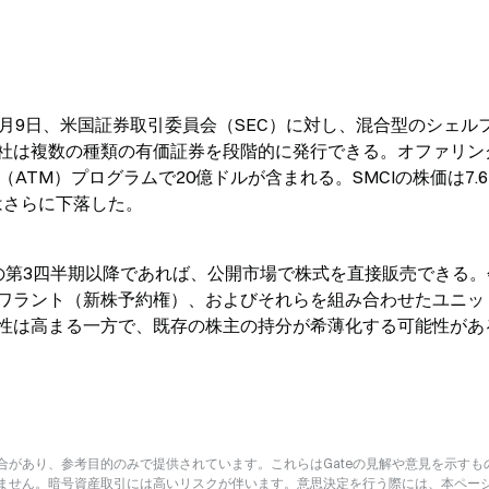
I）は6月9日、米国証券取引委員会（SEC）に対し、混合型のシェル
社は複数の種類の有価証券を段階的に発行できる。オファリン
ATM）プログラムで20億ドルが含まれる。SMCIの株価は7.6
はさらに下落した。
026年の第3四半期以降であれば、公開市場で株式を直接販売できる
ワラント（新株予約権）、およびそれらを組み合わせたユニッ
性は高まる一方で、既存の株主の持分が希薄化する可能性があ
があり、参考目的のみで提供されています。これらはGateの見解や意見を示すも
ません。暗号資産取引には高いリスクが伴います。意思決定を行う際には、本ペー