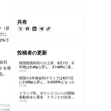
共有
フ（登
グに
2%下
投稿者の更新
。会社
韓国国債利回りが上昇、8月7日：3
年物は0.4bp上昇し、3.746%に達す
トを発
る
2分前
る。
韓国の1年物金利スワップは8月7日
に2.00bp上昇し、3.4325%となった
2分前
トランプ氏、ポリシリコンへの関税
発動命令に署名 イランとの合意が
近いと示唆
4分前
のではな
ジの情報