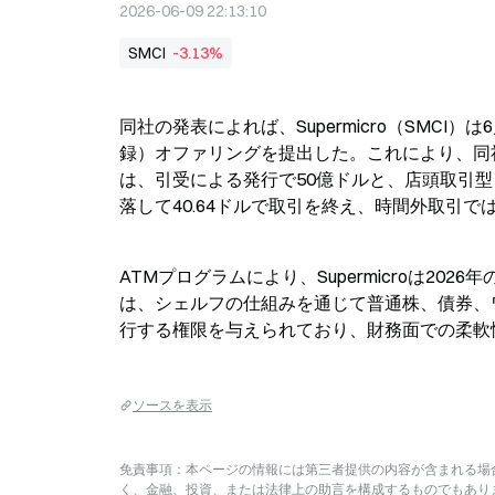
2026-06-09 22:13:10
SMCI
-3.13%
同社の発表によれば、Supermicro（SMC
録）オファリングを提出した。これにより、同
は、引受による発行で50億ドルと、店頭取引型（
落して40.64ドルで取引を終え、時間外取引で
ATMプログラムにより、Supermicroは2
は、シェルフの仕組みを通じて普通株、債券、
行する権限を与えられており、財務面での柔軟
ソースを表示
免責事項：本ページの情報には第三者提供の内容が含まれる場合
く、金融、投資、または法律上の助言を構成するものでもあり