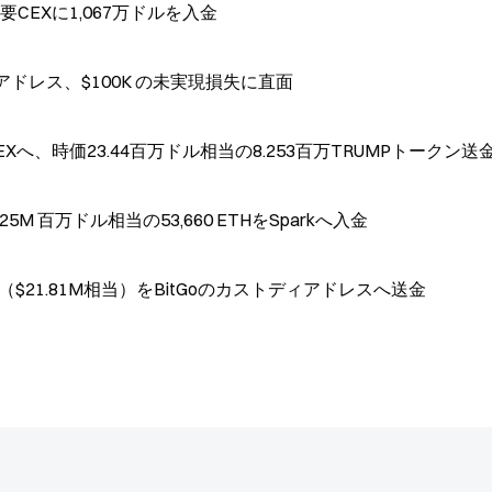
CEXに1,067万ドルを入金
けるアドレス、$100K の未実現損失に直面
Xへ、時価23.44百万ドル相当の8.253百万TRUMPトークン送
 百万ドル相当の53,660 ETHをSparkへ入金
（$21.81M相当）をBitGoのカストディアドレスへ送金