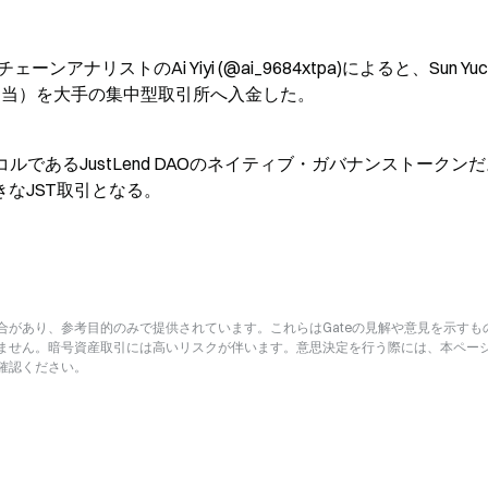
ナリストのAi Yiyi (@ai_9684xtpa)によると、Sun Yuc
ドル相当）を大手の集中型取引所へ入金した。
コルであるJustLend DAOのネイティブ・ガバナンストークン
きなJST取引となる。
があり、参考目的のみで提供されています。これらはGateの見解や意見を示すも
ません。暗号資産取引には高いリスクが伴います。意思決定を行う際には、本ペー
確認ください。