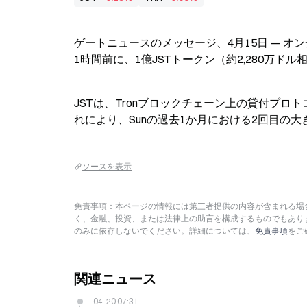
ゲートニュースのメッセージ、4月15日 — オンチェーンア
1時間前に、1億JSTトークン（約2,280万
JSTは、Tronブロックチェーン上の貸付プロト
れにより、Sunの過去1か月における2回目の大
ソースを表示
免責事項：本ページの情報には第三者提供の内容が含まれる場合
く、金融、投資、または法律上の助言を構成するものでもあり
のみに依存しないでください。詳細については、
免責事項
をご
関連ニュース
04-20 07:31