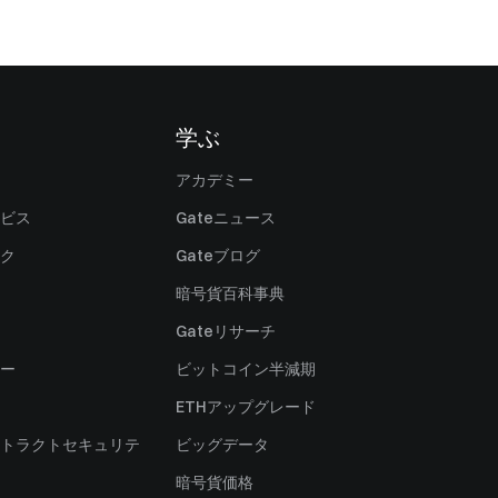
学ぶ
アカデミー
ビス
Gateニュース
ク
Gateブログ
暗号貨百科事典
Gateリサーチ
ー
ビットコイン半減期
ETHアップグレード
トラクトセキュリテ
ビッグデータ
暗号貨価格