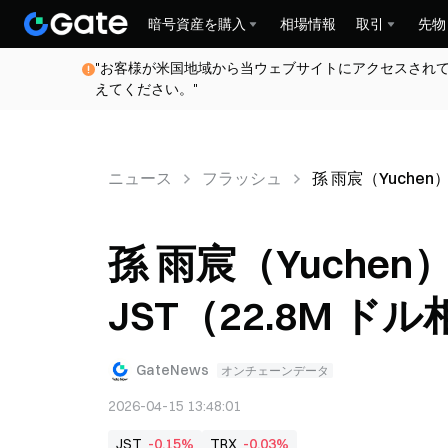
暗号資産を購入
相場情報
取引
先物
"お客様が米国地域から当ウェブサイトにアクセスされ
えてください。"
ニュース
フラッシュ
孫 雨宸（Yuchen）
孫 雨宸（Yuchen）
JST（22.8M ド
GateNews
オンチェーンデータ
2026-04-15 13:48:01
JST
-0.15%
TRX
-0.03%