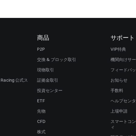
商品
サポート
P2P
VIP特典
交換 & ブロック取引
機関向けサー
現物取引
フィードバッ
ll Racing 公式ス
証拠金取引
お知らせ
投資センター
手数料
ETF
ヘルプセンタ
先物
上場申請
CFD
スマートコン
ィ
株式