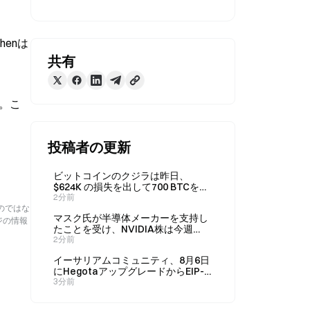
henは
共有
だ。こ
投稿者の更新
ビットコインのクジラは昨日、
$624K の損失を出して700 BTCを損
切りし、その後30 BTCを買い増し
2分前
のではな
た。
マスク氏が半導体メーカーを支持し
ジの情報
たことを受け、NVIDIA株は今週
11.6%急騰し、時価総額は$562B 増
2分前
加
イーサリアムコミュニティ、8月6日
にHegotaアップグレードからEIP-
8363を削除することを推奨
3分前