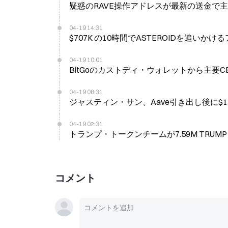
疑惑のRAVE操作アドレスが最新の送金で主要
04-19 14:31
$707K の10時間でASTEROIDを追いか
04-19 10:01
BitGoのカストディ・ウォレットから主要CE
04-19 08:31
ジャスティン・サン、Aave引き出し後に$125M
04-19 02:31
トランプ・トークンチームが7.59M TRUMP
コメント