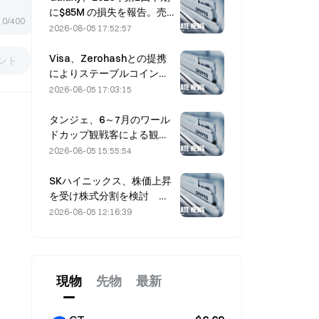
に$85M の損失を報告。売
0/400
上高は3億ドル下振れし、株
2026-08-05 17:52:57
価は7.23％下落
Visa、Zerohashとの提携
ント
によりステーブルコイン決
済をVisa Directに統合
2026-08-05 17:03:15
タンジェ、6～7月のワール
ドカップ観戦客による観光
需要を追い風に売上高5％増
2026-08-05 15:55:54
SKハイニックス、株価上昇
を受け株式分割を検討 幹
部「不可能ではない」
2026-08-05 12:16:39
現物
先物
最新