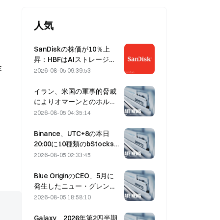
人気
SanDiskの株価が10％上
昇：HBFはAIストレージの
金
新たなサイクルをどう切り
2026-08-05 09:39:53
開くのか、決算は成長シナ
リオを裏付けられるか？
イラン、米国の軍事的脅威
によりオマーンとのホルム
ズ海峡合意が遅延すると表
2026-08-05 04:35:14
明（8月5日）
Binance、UTC+8の本日
20:00に10種類のbStocks
取引ペアの取引を開始、メ
2026-08-05 02:33:45
イカー手数料は無料
Blue OriginのCEO、5月に
発生したニュー・グレンの
爆発はBE-4エンジンのバル
2026-08-05 18:58:10
ブ故障が原因と説明
Galaxy、2026年第2四半期