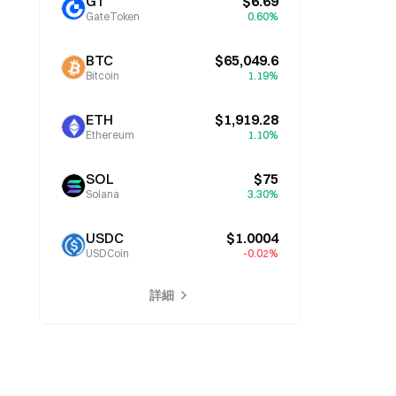
GT
$6.69
GateToken
0.60%
BTC
$65,049.6
Bitcoin
1.19%
ETH
$1,919.28
Ethereum
1.10%
SOL
$75
Solana
3.30%
USDC
$1.0004
USDCoin
-0.02%
詳細