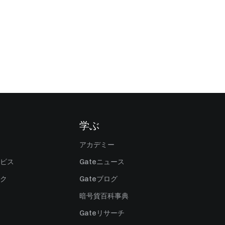
学ぶ
アカデミー
ビス
Gateニュース
ク
Gateブログ
暗号貨百科事典
Gateリサーチ