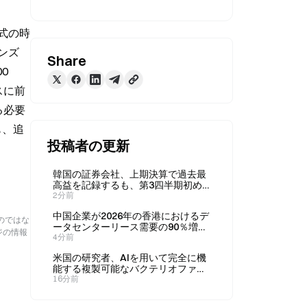
株式の時
ンズ
Share
 
クスに前
る必要
ても、追
投稿者の更新
韓国の証券会社、上期決算で過去最
高益を記録するも、第3四半期初め
以降の取引高は半減
2分前
中国企業が2026年の香港におけるデ
のではな
ータセンターリース需要の90％増を
ジの情報
牽引
4分前
米国の研究者、AIを用いて完全に機
能する複製可能なバクテリオファー
ジを設計
16分前