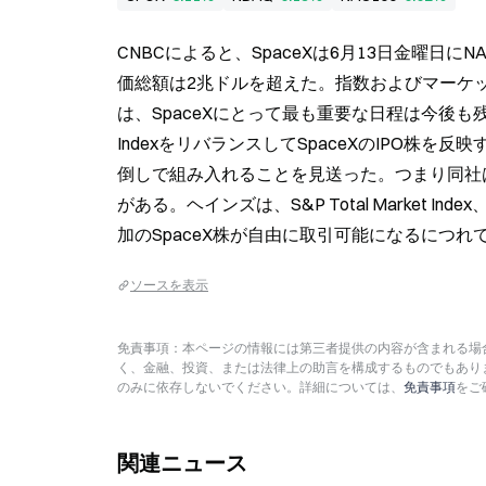
CNBCによると、SpaceXは6月13日金曜日に
価総額は2兆ドルを超えた。指数およびマーケ
は、SpaceXにとって最も重要な日程は今後も残っ
IndexをリバランスしてSpaceXのIPO株を反映する
倒しで組み入れることを見送った。つまり同社
がある。ヘインズは、S&P Total Market Index、
加のSpaceX株が自由に取引可能になるにつ
ソースを表示
免責事項：本ページの情報には第三者提供の内容が含まれる場合
く、金融、投資、または法律上の助言を構成するものでもあり
のみに依存しないでください。詳細については、
免責事項
をご
関連ニュース