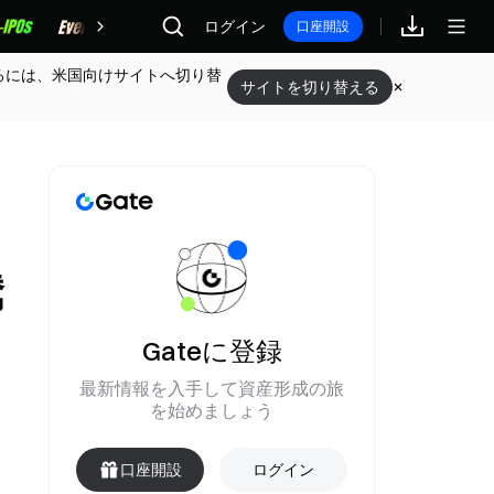
報酬
ログイン
口座開設
るには、米国向けサイトへ切り替
サイトを切り替える
急騰
Gateに登録
最新情報を入手して資産形成の旅
を始めましょう
口座開設
ログイン