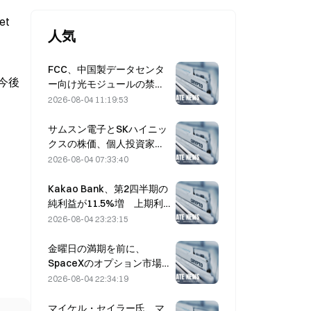
et
人気
FCC、中国製データセンタ
は今後
ー向け光モジュールの禁止
案を策定、Xinyuanは27%
2026-08-04 11:19:53
の市場シェアに影響を受け
る可能性
サムスン電子とSKハイニッ
クスの株価、個人投資家の
買いで5％安から回復
2026-08-04 07:33:40
Kakao Bank、第2四半期の
純利益が11.5%増 上期利
益は過去最高を記録
2026-08-04 23:23:15
金曜日の満期を前に、
SpaceXのオプション市場
で権利行使価格330ドルの
2026-08-04 22:34:19
謎めいたコールポジション
に$20M を確認
マイケル・セイラー氏、マ