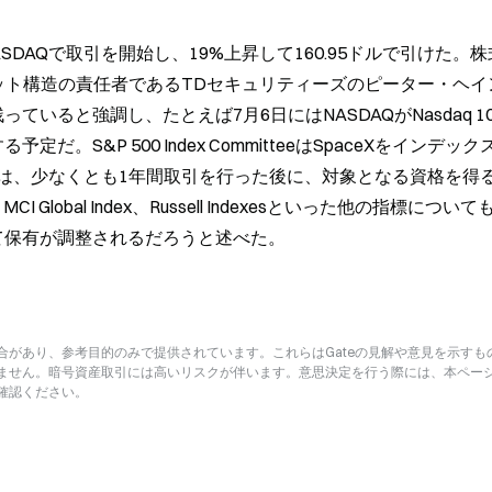
NASDAQで取引を開始し、19%上昇して160.95ドルで引けた。
ット構造の責任者であるTDセキュリティーズのピーター・ヘイ
ていると強調し、たとえば7月6日にはNASDAQがNasdaq 100
予定だ。S&P 500 Index CommitteeはSpaceXをインデッ
は、少なくとも1年間取引を行った後に、対象となる資格を得
MCI Global Index、Russell Indexesといった他の指標につい
れて保有が調整されるだろうと述べた。
があり、参考目的のみで提供されています。これらはGateの見解や意見を示すも
ません。暗号資産取引には高いリスクが伴います。意思決定を行う際には、本ペー
確認ください。