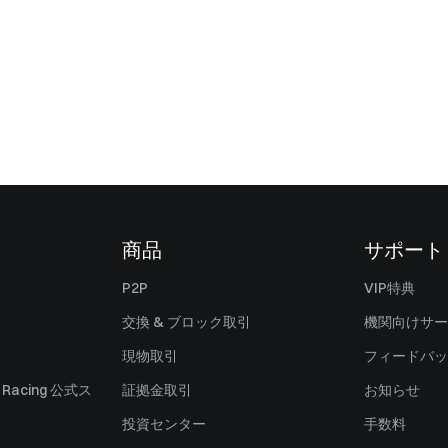
商品
サポート
P2P
VIP特典
交換 & ブロック取引
機関向けサー
現物取引
フィードバッ
ll Racing 公式ス
証拠金取引
お知らせ
投資センター
手数料