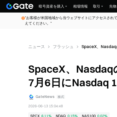
暗号資産を購入
相場情報
取引
先物
"お客様が米国地域から当ウェブサイトにアクセスされ
えてください。"
ニュース
フラッシュ
SpaceX、Nasd
SpaceX、Nasd
7月6日にNasdaq 
GateNews
株式
2026-06-13 15:04:48
SPCX
6.11%
NDAQ
0.15%
NAS100
0.02%