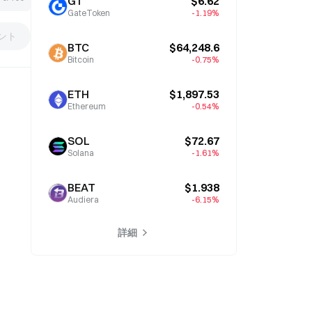
GT
$6.62
GateToken
-1.19%
ント
BTC
$64,248.6
Bitcoin
-0.75%
ETH
$1,897.53
Ethereum
-0.54%
SOL
$72.67
Solana
-1.61%
BEAT
$1.938
Audiera
-6.15%
詳細