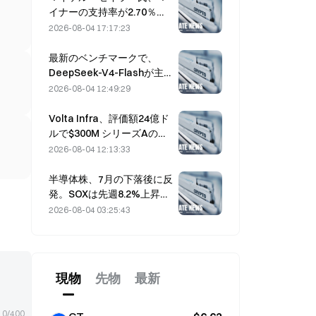
イナーの支持率が2.70％で
停滞する中、BIP-110の支
2026-08-04 17:17:23
持者に「立ち止まる」よう
呼びかける
最新のベンチマークで、
DeepSeek-V4-Flashが主
要AIモデルの中で最も低い
2026-08-04 12:49:29
運用コストを実現
Volta Infra、評価額24億ド
ルで$300M シリーズAの資
金調達ラウンドを完了、
2026-08-04 12:13:33
a16zとAltimeterが主導
半導体株、7月の下落後に反
発。SOXは先週8.2%上昇、
AMD、Western Digital、
2026-08-04 03:25:43
SanDiskの決算に注目
現物
先物
最新
0/400