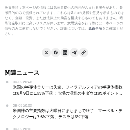
免責事項：本ページの情報には第三者提供の内容が含まれる場合があり、参
考目的のみで提供されています。これらはGateの見解や意見を示すものでは
なく、金融、投資、または法律上の助言を構成するものでもありません。暗
号資産取引には高いリスクが伴います。意思決定を行う際には、本ページの
情報のみに依存しないでください。詳細については、
免責事項
をご確認くだ
さい。
関連ニュース
06-09 20:46
米国の半導体ラリーは失速、フィラデルフィアの半導体指数
は6月9日に1.93%下落；市場の混乱の中ダウは85ポイント上
昇
06-09 20:03
米国株の主要指数は火曜日にまちまちで終了；マーベル・テ
クノロジーは7.6%下落、テスラは3%下落
06-09 20:01