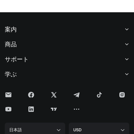
案内
当社について
商品
採用情報
P2P
サポート
ニュースルーム
交換 & ブロック取引
VIP特典
F1 Oracle Red Bull Racing 公式スポンサー
学ぶ
現物取引
機関向けサービス
利用規約
アカデミー
証拠金取引
フィードバック
リスク警告
Gateニュース
投資センター
お知らせ
プライバシー規約
Gateブログ
ETF
手数料
クッキーポリシー
暗号貨百科事典
先物
ヘルプセンター
メディアキット
Gateリサーチ
CFD
日本語
USD
上場申請
準備金証明