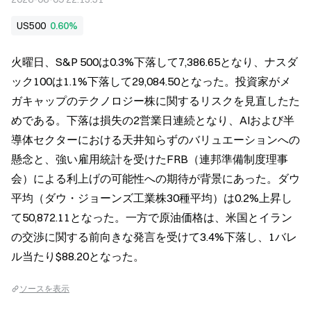
US500
0.60%
火曜日、S&P 500は0.3%下落して7,386.65となり、ナスダ
ック100は1.1%下落して29,084.50となった。投資家がメ
ガキャップのテクノロジー株に関するリスクを見直したた
めである。下落は損失の2営業日連続となり、AIおよび半
導体セクターにおける天井知らずのバリュエーションへの
懸念と、強い雇用統計を受けたFRB（連邦準備制度理事
会）による利上げの可能性への期待が背景にあった。ダウ
平均（ダウ・ジョーンズ工業株30種平均）は0.2%上昇し
て50,872.11となった。一方で原油価格は、米国とイラン
の交渉に関する前向きな発言を受けて3.4%下落し、1バレ
ル当たり$88.20となった。
ソースを表示