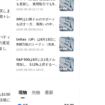
を更新し、夜間取引でも5日
続伸を維持；AI投資が上昇
2026-08-05 23:17:32
戻しま
をけん引した。
期トレ
XRPは1.05ドルのサポート
を試す一方、薄商いの中で
イーサリアムは1,908ドルを
2026-08-06 09:29:41
維持
バティ
Unitas（UP）は8月13日に
の直近
938万枚のトークン（318万
まし
ドル相当）をアンロックす
2026-08-06 03:03:16
る予定です。
S&P 500は8月に2.1兆ドル
増加し、3.12%上昇する一
方、Bitcoinはわずか2%の
2026-08-06 11:46:40
上昇にとどまった
現物
先物
最新
$100
活発に