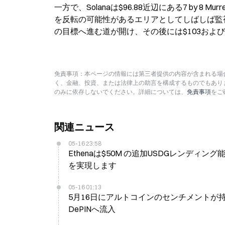
一方で、Solanaは$96.88近辺にある7 by 
を反転の可能性があるエリアとしてしばしば監
の目標へ進む道が開け、その後には$103およ
免責事項：本ページの情報には第三者提供の内容が含まれる場合
く、金融、投資、または法律上の助言を構成するものでもあり
のみに依存しないでください。詳細については、
免責事項
をご
関連ニュース
05-16 23:58
Ethenaは$50M の追加USDGレンディン
を実現します
05-16 01:13
5月16日にアルトコインのセンチメントが持
DePINへ流入