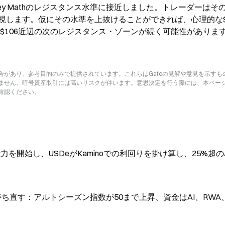
8 Murrey Mathのレジスタンス水準に接近しました。トレーダーはそ
視します。仮にその水準を上抜けることができれば、心理的な$
び$106近辺の次のレジスタンス・ゾーンが続く可能性がありま
があり、参考目的のみで提供されています。これらはGateの見解や意見を示すも
ません。暗号資産取引には高いリスクが伴います。意思決定を行う際には、本ペー
確認ください。
グ能力を開始し、USDeがKaminoでの利回りを掛け算し、25%超の
ち直す：アルトシーズン指数が50まで上昇、資金はAI、RWA