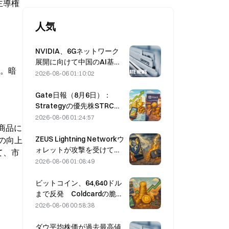
主導権
人気
NVIDIA、6Gネットワーク
展開に向けて中国のAI基地
た。暗
局サプライヤーを模索
2026-08-06 01:10:02
Gate日報（8月6日）：
Strategyの優先株STRCが
力強く反発、Blockが2026
2026-08-06 01:24:57
年通期業績見通しを引き上
商品に
げる
ZEUS Lightning Networkウ
の向上
ォレットが攻撃を受けて一
て、市
時停止、公式はユーザー資
2026-08-06 01:08:49
金に被害はないと発表
ビットコイン、64,640ドル
まで反発 Coldcardの脆弱
性を受け、アクティブウォ
2026-08-06 00:58:38
レット数が3カ月ぶりの高水
準に達する
ダウ平均株価が過去最高値