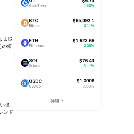
GT
$6.73
GateToken
1.50%
BTC
$65,092.1
Bitcoin
0.11%
まま取
ETH
$1,923.68
その領
Ethereum
0.09%
SOL
$76.43
Solana
3.17%
$1.0006
USDC
0.00%
USDCoin
詳細
強い強
レンド