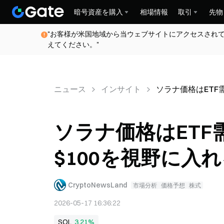
暗号資産を購入
相場情報
取引
先物
"お客様が米国地域から当ウェブサイトにアクセスされ
えてください。"
ニュース
インサイト
ソラナ価格はETF
ソラナ価格はET
$100を視野に入
CryptoNewsLand
市場分析
価格予想
株式
2026-05-17 16:36:22
SOL
3.21%