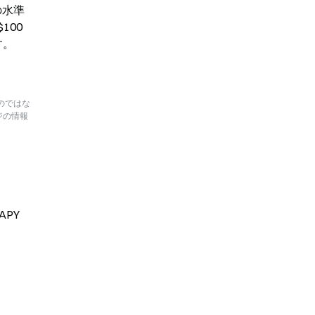
の水準
100
す。
のではな
ジの情報
APY
、