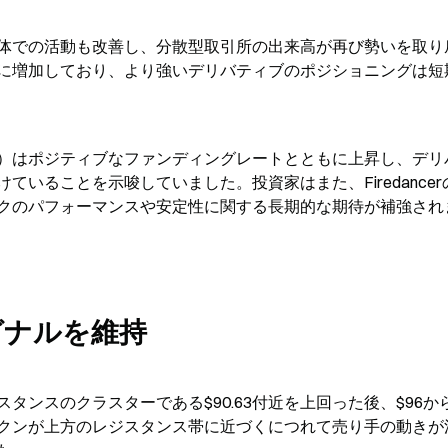
ム全体での活動も改善し、分散型取引所の出来高が再び勢いを取り
に増加しており、より強いデリバティブのポジショニングは短
）はポジティブなファンディングレートとともに上昇し、デリ
いることを示唆していました。投資家はまた、Firedancer
クのパフォーマンスや安定性に関する長期的な期待が補強され
グナルを維持
スタンスのクラスターである$90.63付近を上回った後、$96から
クンが上方のレジスタンス帯に近づくにつれて売り手の動きが