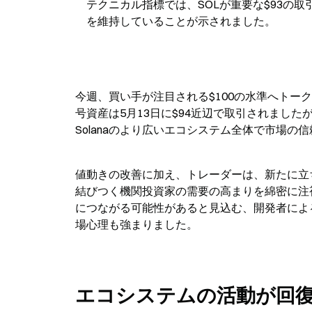
テクニカル指標では、SOLが重要な$93の
を維持していることが示されました。
今週、買い手が注目される$100の水準へトーク
号資産は5月13日に$94近辺で取引されまし
Solanaのより広いエコシステム全体で市場
値動きの改善に加え、トレーダーは、新たに立ち
結びつく機関投資家の需要の高まりを綿密に注
につながる可能性があると見込む、開発者によるネ
場心理も強まりました。
エコシステムの活動が回