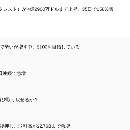
タレスト）が 4億2900万ドルまで上昇、35日で156%増
風で勢いが増す中、$100を目指している
日連続で急増
を再び取り戻せるか？
押し、取引高が$2.76Bまで急増