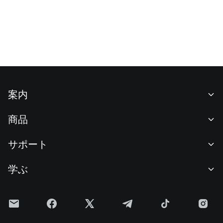
案内
当社について
商品
採用情報
P2P
サポート
ニュースルーム
交換 & ブロック取引
VIP特典
F1 Oracle Red Bull Racing 公式スポンサー
学ぶ
現物取引
機関向けサービス
利用規約
アカデミー
証拠金取引
フィードバック
リスク警告
Gateニュース
投資センター
お知らせ
プライバシー規約
Gateブログ
ETF