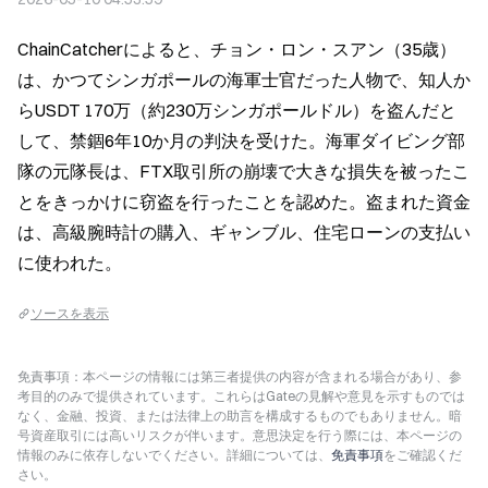
ChainCatcherによると、チョン・ロン・スアン（35歳）
は、かつてシンガポールの海軍士官だった人物で、知人か
らUSDT 170万（約230万シンガポールドル）を盗んだと
して、禁錮6年10か月の判決を受けた。海軍ダイビング部
隊の元隊長は、FTX取引所の崩壊で大きな損失を被ったこ
とをきっかけに窃盗を行ったことを認めた。盗まれた資金
は、高級腕時計の購入、ギャンブル、住宅ローンの支払い
に使われた。
ソースを表示
免責事項：本ページの情報には第三者提供の内容が含まれる場合があり、参
考目的のみで提供されています。これらはGateの見解や意見を示すものでは
なく、金融、投資、または法律上の助言を構成するものでもありません。暗
号資産取引には高いリスクが伴います。意思決定を行う際には、本ページの
情報のみに依存しないでください。詳細については、
免責事項
をご確認くだ
さい。