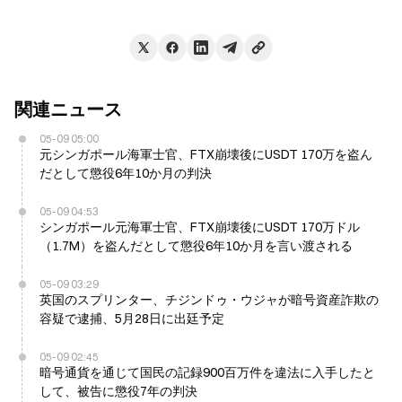
関連ニュース
05-09 05:00
元シンガポール海軍士官、FTX崩壊後にUSDT 170万を盗ん
だとして懲役6年10か月の判決
05-09 04:53
シンガポール元海軍士官、FTX崩壊後にUSDT 170万ドル
（1.7M）を盗んだとして懲役6年10か月を言い渡される
05-09 03:29
英国のスプリンター、チジンドゥ・ウジャが暗号資産詐欺の
容疑で逮捕、5月28日に出廷予定
05-09 02:45
暗号通貨を通じて国民の記録900百万件を違法に入手したと
して、被告に懲役7年の判決