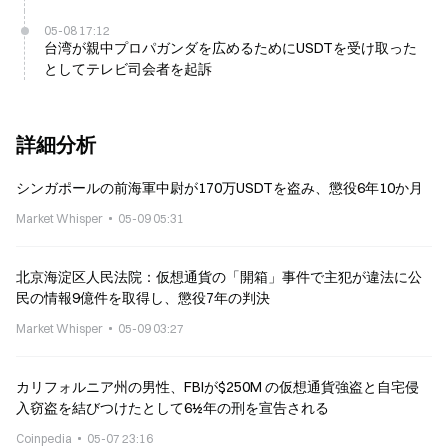
05-08 17:12
台湾が親中プロパガンダを広めるためにUSDTを受け取った
としてテレビ司会者を起訴
詳細分析
シンガポールの前海軍中尉が170万USDTを盗み、懲役6年10か月
Market Whisper
05-09 05:31
北京海淀区人民法院：仮想通貨の「開箱」事件で主犯が違法に公
民の情報9億件を取得し、懲役7年の判決
Market Whisper
05-09 03:27
カリフォルニア州の男性、FBIが$250M の仮想通貨強盗と自宅侵
入窃盗を結びつけたとして6½年の刑を宣告される
Coinpedia
05-07 23:16