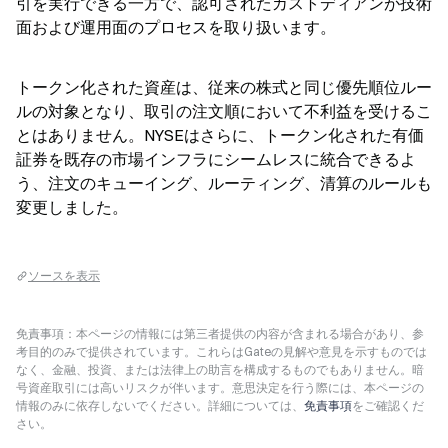
引を実行できる一方で、認可されたカストディアンが技術
面および運用面のプロセスを取り扱います。
トークン化された資産は、従来の株式と同じ優先順位ルー
ルの対象となり、取引の注文順において不利益を受けるこ
とはありません。NYSEはさらに、トークン化された有価
証券を既存の市場インフラにシームレスに統合できるよ
う、注文のキューイング、ルーティング、清算のルールも
変更しました。
ソースを表示
免責事項：本ページの情報には第三者提供の内容が含まれる場合があり、参
考目的のみで提供されています。これらはGateの見解や意見を示すものでは
なく、金融、投資、または法律上の助言を構成するものでもありません。暗
号資産取引には高いリスクが伴います。意思決定を行う際には、本ページの
情報のみに依存しないでください。詳細については、
免責事項
をご確認くだ
さい。