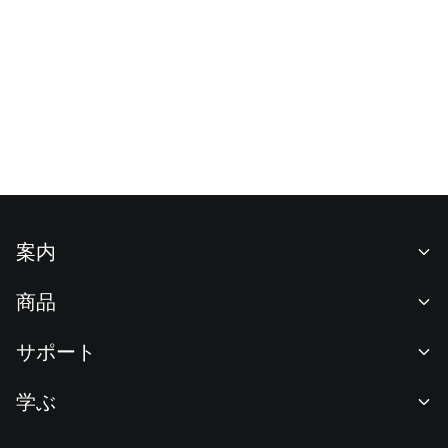
案内
当社について
商品
採用情報
P2P
サポート
ニュースルーム
交換 & ブロック取引
VIP特典
F1 Oracle Red Bull Racing 公式スポンサー
学ぶ
現物取引
機関向けサービス
利用規約
アカデミー
証拠金取引