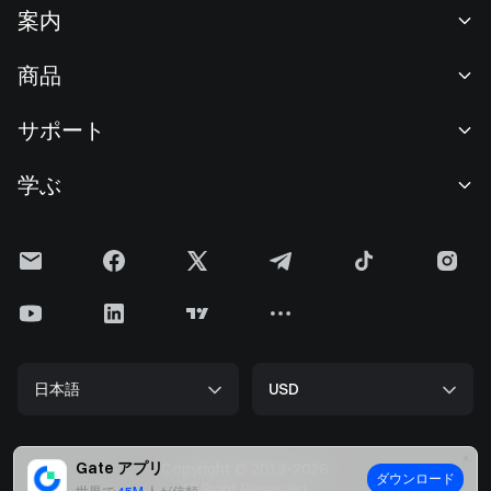
案内
当社について
商品
採用情報
P2P
サポート
ニュースルーム
交換 & ブロック取引
VIP特典
F1 Oracle Red Bull Racing 公式スポンサー
学ぶ
現物取引
機関向けサービス
利用規約
アカデミー
証拠金取引
フィードバック
リスク警告
Gateニュース
投資センター
お知らせ
プライバシー規約
Gateブログ
ETF
手数料
クッキーポリシー
暗号貨百科事典
先物
ヘルプセンター
メディアキット
Gateリサーチ
CFD
日本語
USD
上場申請
準備金証明
ビットコイン半減期
株式
スマートコントラクトセキュリティ
ライセンス
ETHアップグレード
Alpha
開発者（API）
セキュリティ
Gate アプリ
Copyright © 2013-2026.
ダウンロード
ビッグデータ
Gate Pay
All Right Reserved.