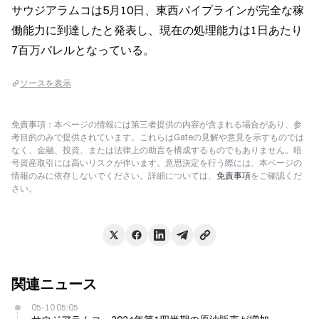
サウジアラムコは5月10日、東西パイプラインが完全な稼
働能力に到達したと発表し、現在の処理能力は1日あたり
7百万バレルとなっている。
ソースを表示
免責事項：本ページの情報には第三者提供の内容が含まれる場合があり、参
考目的のみで提供されています。これらはGateの見解や意見を示すものでは
なく、金融、投資、または法律上の助言を構成するものでもありません。暗
号資産取引には高いリスクが伴います。意思決定を行う際には、本ページの
情報のみに依存しないでください。詳細については、
免責事項
をご確認くだ
さい。
関連ニュース
05-10 05:05