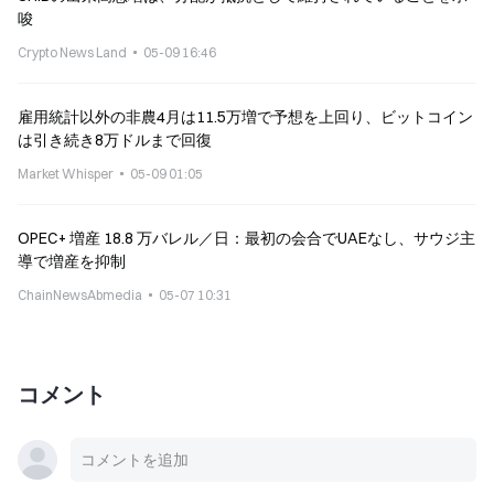
唆
Crypto News Land
05-09 16:46
雇用統計以外の非農4月は11.5万増で予想を上回り、ビットコイン
は引き続き8万ドルまで回復
Market Whisper
05-09 01:05
OPEC+ 増産 18.8 万バレル／日：最初の会合でUAEなし、サウジ主
導で増産を抑制
ChainNewsAbmedia
05-07 10:31
コメント