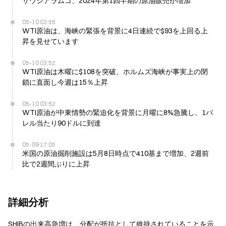
サウジアラムコ、2024年第1四半期の原油販売が増加
05-10 03:55
WTI原油は、海峡の緊張を背景に4日連続で$93を上回る上
昇を見せています
05-10 03:52
WTI原油は木曜に$108を突破、ホルムズ海峡が事実上の閉
鎖に直面し今週は15％上昇
05-10 03:52
WTI原油が中東情勢の緊迫化を背景に月曜に8%急騰し、1バ
レル当たり90ドルに到達
05-09 17:05
米国の原油掘削施設は5月8日時点で410基まで増加、2週前
比で2週間ぶりに上昇
詳細分析
SHIBの出来高急増は、分配が抵抗として維持されていることを示