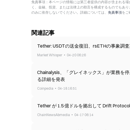
免責事項：本ページの情報には第三者提供の内容が含まれる場合
く、金融、投資、または法律上の助言を構成するものでもあり
のみに依存しないでください。詳細については、
免責事項
をご
関連記事
Tether: USDTの送金復旧、rsETHの事
Market Whisper
04-20 06:26
Chainalysis、「グレイネックス」が
る詳細を発表
Coinpedia
04-18 16:51
Tether が 1.5 億ドルを拠出して Drift Pr
ChainNewsAbmedia
04-17 06:14