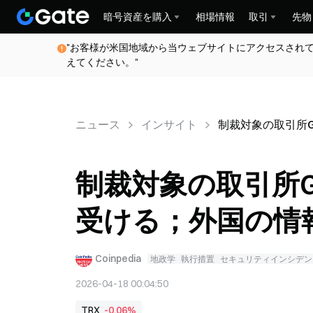
暗号資産を購入
相場情報
取引
先物
"お客様が米国地域から当ウェブサイトにアクセスされ
えてください。"
ニュース
インサイト
制裁対象の取引所G
制裁対象の取引所Gr
受ける；外国の情
Coinpedia
地政学
執行措置
セキュリティインシデン
2026-04-18 00:04:50
TRX
-0.06%