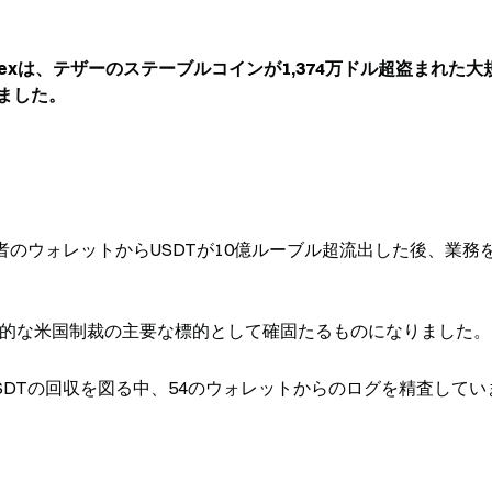
exは、テザーのステーブルコインが1,374万ドル超盗まれた大
ました。
用者のウォレットからUSDTが10億ルーブル超流出した後、業務
nexは継続的な米国制裁の主要な標的として確固たるものになりました。
74万USDTの回収を図る中、54のウォレットからのログを精査して