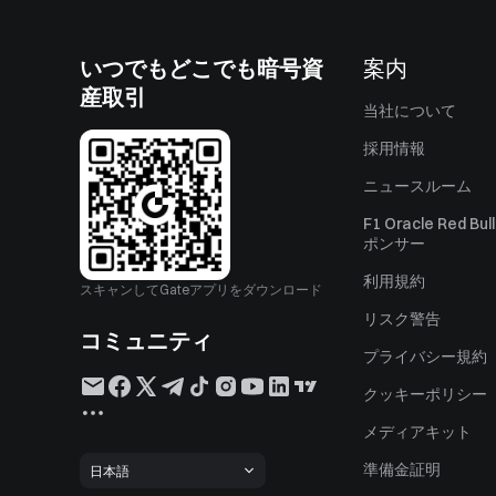
いつでもどこでも暗号資
案内
産取引
当社について
採用情報
ニュースルーム
F1 Oracle Red Bu
ポンサー
利用規約
スキャンしてGateアプリをダウンロード
リスク警告
コミュニティ
プライバシー規約
クッキーポリシー
メディアキット
準備金証明
日本語