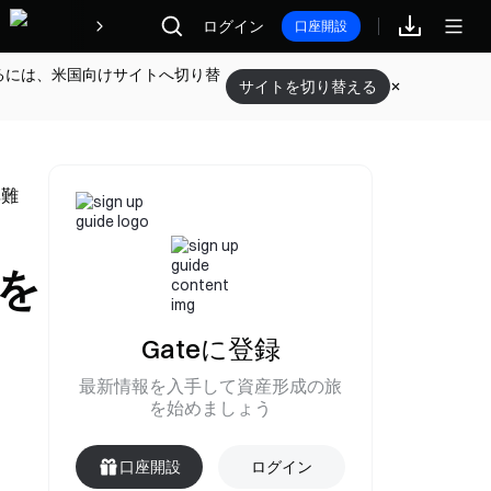
報酬
ログイン
口座開設
るには、米国向けサイトへ切り替
サイトを切り替える
非難
クを
Gateに登録
最新情報を入手して資産形成の旅
を始めましょう
口座開設
ログイン