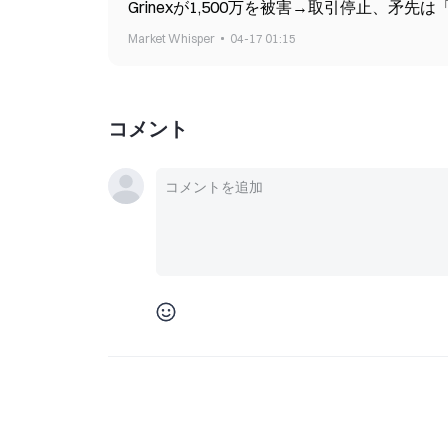
Grinexが1,500万を被害→取引停止、矛先
Market Whisper
04-17 01:15
コメント