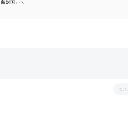
は「敵対国」へ
コメ