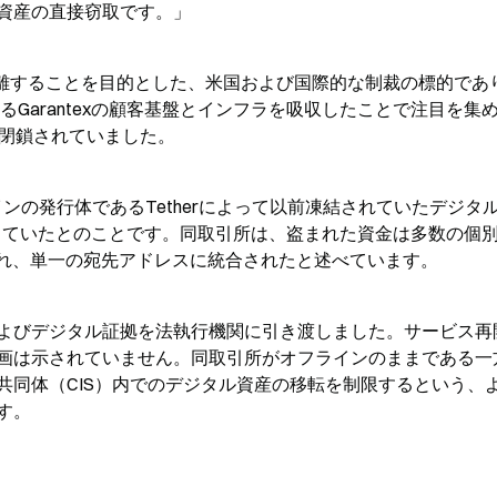
資産の直接窃取です。」
ら隔離することを目的とした、米国および国際的な制裁の標的であ
るGarantexの顧客基盤とインフラを吸収したことで注目を集
力で閉鎖されていました。
コインの発行体であるTetherによって以前凍結されていたデジタ
与していたとのことです。同取引所は、盗まれた資金は多数の個
され、単一の宛先アドレスに統合されたと述べています。
よびデジタル証拠を法執行機関に引き渡しました。サービス再
画は示されていません。同取引所がオフラインのままである一
共同体（CIS）内でのデジタル資産の移転を制限するという、
す。