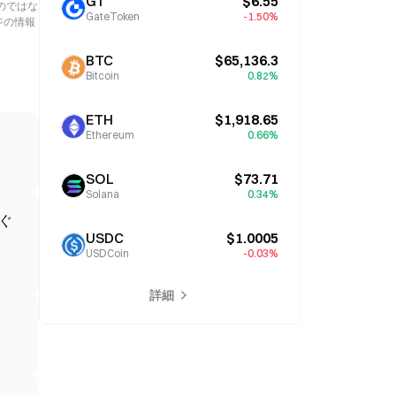
GT
$6.55
のではな
GateToken
-1.50%
ジの情報
BTC
$65,136.3
Bitcoin
0.82%
ETH
$1,918.65
Ethereum
0.66%
SOL
$73.71
Solana
0.34%
ぐ
USDC
$1.0005
USDCoin
-0.03%
詳細