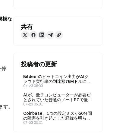
規模な
共有
投稿者の更新
を停
Bitdeerのビットコイン出力がAIク
ラウド実行率の到達額76Mドルによ
り990まで上昇
07-23 06:33
AIが、量子コンピューターが必要だ
とされていた普通のノートPCで量子
問題を解決した
07-23 05:31
います。
Coinbase、1つの設定ミスが50分間
の障害を引き起こした経緯を明らか
にする
07-23 03:31