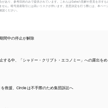
があり、参考目的のみで提供されています。これらはGateの見解や意見を示すも
ません。暗号資産取引には高いリスクが伴います。意思決定を行う際には、本ペー
確認ください。
象調査期間中の停止が解除
業務を停止する中、「シャドー・クリプト・エコノミー」への露出をめ
otocol を救援、Circle は不手際のため集団訴訟へ