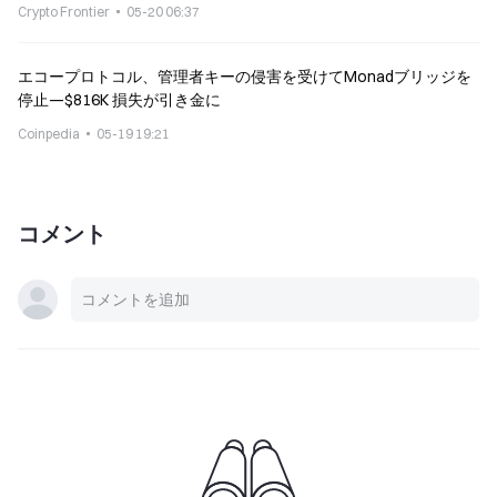
Crypto Frontier
05-20 06:37
エコープロトコル、管理者キーの侵害を受けてMonadブリッジを
停止—$816K 損失が引き金に
Coinpedia
05-19 19:21
コメント