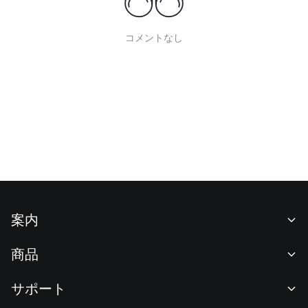
コメントなし
案内
当社について
商品
採用情報
P2P
サポート
ニュースルーム
交換 & ブロック取引