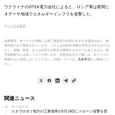
ウクライナのDTEK電力会社によると、ロシア軍は夜間に
オデーサ地域でエネルギーインフラを攻撃した。
ソースを表示
免責事項：本ページの情報には第三者提供の内容が含まれる場合があり、参
考目的のみで提供されています。これらはGateの見解や意見を示すものでは
なく、金融、投資、または法律上の助言を構成するものでもありません。暗
号資産取引には高いリスクが伴います。意思決定を行う際には、本ページの
情報のみに依存しないでください。詳細については、
免責事項
をご確認くだ
さい。
関連ニュース
05-19 22:23
スタヴロポリ地方の工業地帯が5月19日にドローン攻撃を受