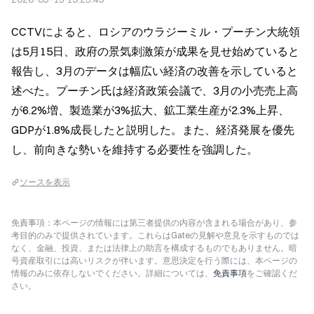
CCTVによると、ロシアのウラジーミル・プーチン大統領
は5月15日、政府の景気刺激策が成果を見せ始めていると
報告し、3月のデータは幅広い経済の改善を示していると
述べた。プーチン氏は経済政策会議で、3月の小売売上高
が6.2%増、製造業が3%拡大、鉱工業生産が2.3%上昇、
GDPが1.8%成長したと説明した。また、経済発展を優先
し、前向きな勢いを維持する必要性を強調した。
ソースを表示
免責事項：本ページの情報には第三者提供の内容が含まれる場合があり、参
考目的のみで提供されています。これらはGateの見解や意見を示すものでは
なく、金融、投資、または法律上の助言を構成するものでもありません。暗
号資産取引には高いリスクが伴います。意思決定を行う際には、本ページの
情報のみに依存しないでください。詳細については、
免責事項
をご確認くだ
さい。