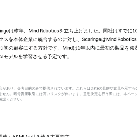
ingeは昨年、Mind Roboticsを立ち上げました。同社はすでに1
体企業に統合するのに対し、ScaringeはMind Robotic
初の顧客にする方針です。Mindは1年以内に最初の製品を発
AIモデルを学習させる予定です。
があり、参考目的のみで提供されています。これらはGateの見解や意見を示すも
ません。暗号資産取引には高いリスクが伴います。意思決定を行う際には、本ペー
確認ください。
ドルを調達；ASMLは引き続き主要株主