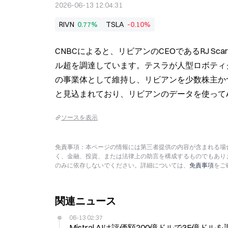
2026-06-13 12:04:31
RIVN
0.77%
TSLA
-0.10%
CNBCによると、リビアンのCEOであるRJ Scar
ル超を調達しています。テスラが人型ロボティクスを本
の事業体として維持し、リビアンを少数株主かつ
と見込まれており、リビアンのデータを使って
ソースを表示
免責事項：本ページの情報には第三者提供の内容が含まれる場合
く、金融、投資、または法律上の助言を構成するものでもあり
のみに依存しないでください。詳細については、
免責事項
をご
関連ニュース
06-13 02:37
Mistral AIは評価額200億ドルで35億