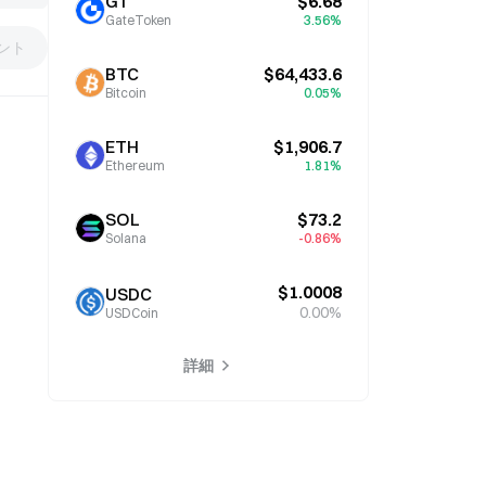
GT
$6.68
GateToken
3.56%
ント
BTC
$64,433.6
Bitcoin
0.05%
ETH
$1,906.7
Ethereum
1.81%
SOL
$73.2
Solana
-0.86%
$1.0008
USDC
0.00%
USDCoin
詳細