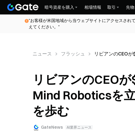
暗号資産を購入
相場情報
取引
先物
"お客様が米国地域から当ウェブサイトにアクセスされ
えてください。"
ニュース
フラッシュ
リビアンのCEOが$
リビアンのCEOが
Mind Roboti
を歩む
GateNews
AI業界ニュース