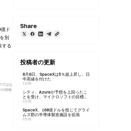
Share
0億ド
sを別
表する
投稿者の更新
8月6日、SpaceXは5％超上昇し、日
中高値を付けた
1分前
のではな
ジの情報
シティ、Azureが予想を上回ったこ
とを受け、マイクロソフトの目標株
価を600ドルに引き上げ
2分前
SpaceX、168億ドルを投じてグライ
ムズ郡の半導体製造施設を拡張
3分前