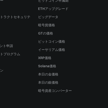
ー
ビットコイン半減期
ETHアップグレード
トラクトセキュリテ
ビッグデータ
暗号貨価格
）
GTの価格
ビットコイン価格
ャント申請
イーサリアム価格
トプログラム
XRP価格
Solana価格
ン
本日の金価格
本日の銀価格
暗号資産コンバーター