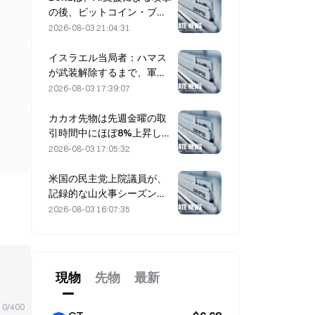
の後、ビットコイン・ブリ
ッジのサービスを無期限停
2026-08-03 21:04:31
止しました
イスラエル当局者：ハマス
が武装解除するまで、軍の
資金拠出（撤退）は行わな
2026-08-03 17:39:07
い
カカオ先物は先週金曜の取
引時間中にほぼ8%上昇し、
市場参加者を驚かせた
2026-08-03 17:05:32
米国の民主党上院議員が、
記録的な山火事シーズンを
背景に、CFTCに対して山
2026-08-03 16:07:35
火事の賭け商品を制限する
よう求める
現物
先物
最新
0/400