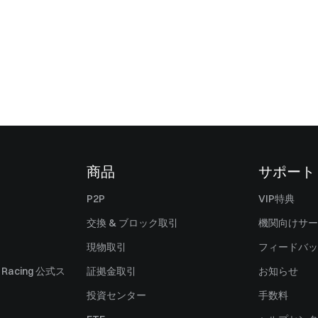
商品
サポート
P2P
VIP特典
交換 & ブロック取引
機関向けサー
現物取引
フィードバッ
ll Racing 公式ス
証拠金取引
お知らせ
投資センター
手数料