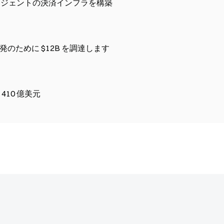
AIエージェントの決済インフラを構築
ジェフ・ベゾスのプロメテウスは、物理AI開発のために $12B を調達します
值 410 億美元