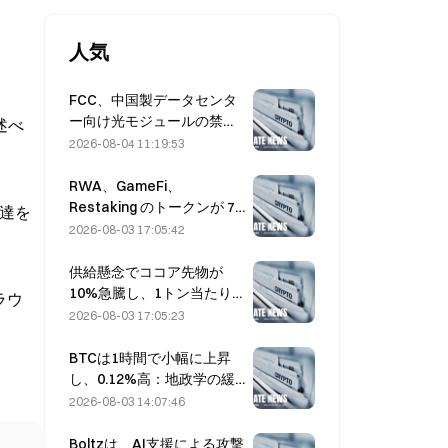
人気
FCC、中国製データセンタ
ー向け光モジュールの禁止
述べ
案を策定、Xinyuanは27%
2026-08-04 11:19:53
の市場シェアに影響を受け
る可能性
RWA、GameFi、
Restaking のトークンが 7
調達を
月のリード市場パフォーマ
2026-08-03 17:05:42
ンスを牽引
供給懸念でココア先物が
10%急騰し、1トン当たり
ラウ
6,000ドルに接近
2026-08-03 17:05:23
BTCは1時間で小幅に上昇
し、0.12%高：地政学の緩
和とマクロのムードの連動
2026-08-03 14:07:46
が短期のリバウンドを後押
し
Boltzは、AI支援による攻撃