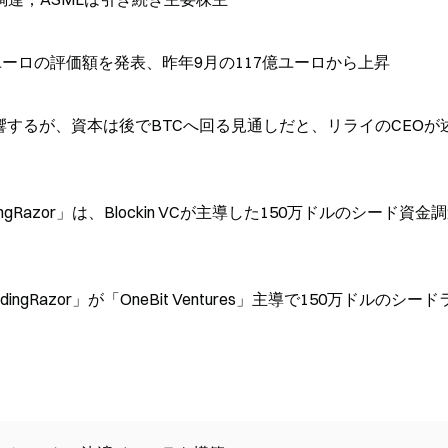
ユーロの評価額を発表、昨年9月の117億ユーロから上昇
響するが、資本は後でBTCへ回る見通しだと、リライのCEOが
gRazor」は、Blockin VCが主導した150万ドルのシード資金
gRazor」が「OneBit Ventures」主導で150万ドルのシード