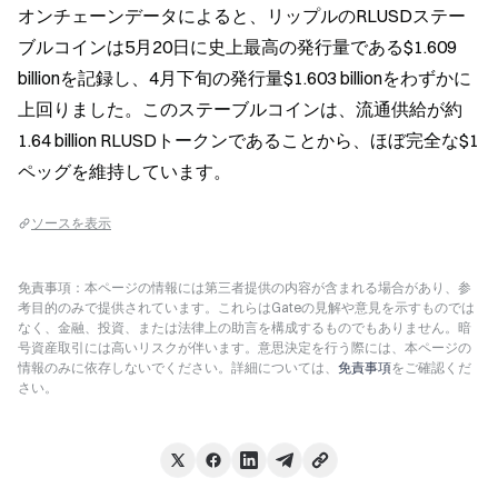
オンチェーンデータによると、リップルのRLUSDステー
ブルコインは5月20日に史上最高の発行量である$1.609 
billionを記録し、4月下旬の発行量$1.603 billionをわずかに
上回りました。このステーブルコインは、流通供給が約
1.64 billion RLUSDトークンであることから、ほぼ完全な$1
ペッグを維持しています。
ソースを表示
免責事項：本ページの情報には第三者提供の内容が含まれる場合があり、参
考目的のみで提供されています。これらはGateの見解や意見を示すものでは
なく、金融、投資、または法律上の助言を構成するものでもありません。暗
号資産取引には高いリスクが伴います。意思決定を行う際には、本ページの
情報のみに依存しないでください。詳細については、
免責事項
をご確認くだ
さい。