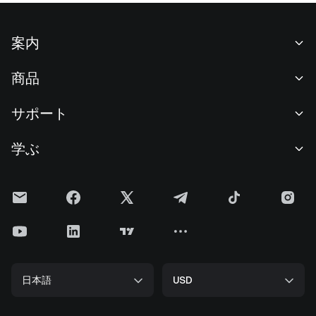
案内
当社について
商品
採用情報
P2P
サポート
ニュースルーム
交換 & ブロック取引
VIP特典
F1 Oracle Red Bull Racing 公式スポンサー
学ぶ
現物取引
機関向けサービス
利用規約
アカデミー
証拠金取引
フィードバック
リスク警告
Gateニュース
投資センター
お知らせ
プライバシー規約
Gateブログ
ETF
手数料
クッキーポリシー
暗号貨百科事典
先物
ヘルプセンター
メディアキット
Gateリサーチ
CFD
日本語
USD
上場申請
準備金証明
ビットコイン半減期
株式
スマートコントラクトセキュリティ
ライセンス