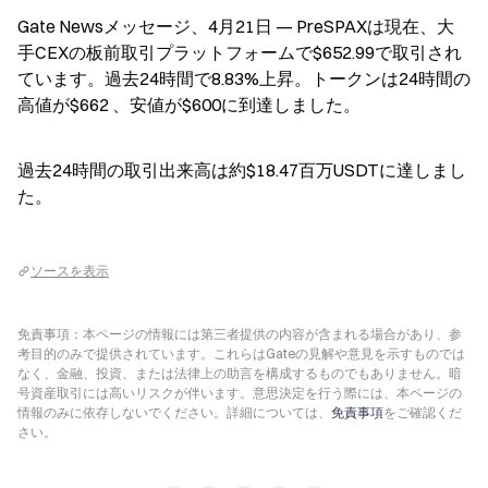
Gate Newsメッセージ、4月21日 — PreSPAXは現在、大
手CEXの板前取引プラットフォームで$652.99で取引され
ています。過去24時間で8.83%上昇。トークンは24時間の
高値が$662 、安値が$600に到達しました。
過去24時間の取引出来高は約$18.47百万USDTに達しまし
た。
ソースを表示
免責事項：本ページの情報には第三者提供の内容が含まれる場合があり、参
考目的のみで提供されています。これらはGateの見解や意見を示すものでは
なく、金融、投資、または法律上の助言を構成するものでもありません。暗
号資産取引には高いリスクが伴います。意思決定を行う際には、本ページの
情報のみに依存しないでください。詳細については、
免責事項
をご確認くだ
さい。