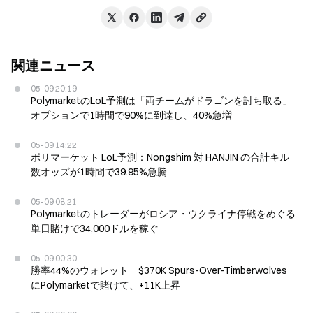
関連ニュース
05-09 20:19
PolymarketのLoL予測は「両チームがドラゴンを討ち取る」
オプションで1時間で90%に到達し、40%急増
05-09 14:22
ポリマーケット LoL予測：Nongshim 対 HANJIN の合計キル
数オッズが1時間で39.95%急騰
05-09 08:21
Polymarketのトレーダーがロシア・ウクライナ停戦をめぐる
単日賭けで34,000ドルを稼ぐ
05-09 00:30
勝率44%のウォレット $370K Spurs-Over-Timberwolves
にPolymarketで賭けて、+11K上昇