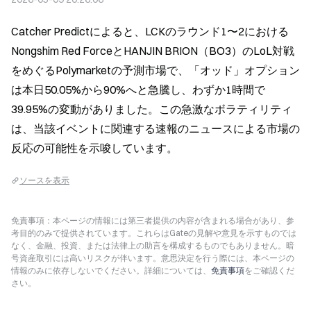
Catcher Predictによると、LCKのラウンド1〜2における
Nongshim Red ForceとHANJIN BRION（BO3）のLoL対戦
をめぐるPolymarketの予測市場で、「オッド」オプション
は本日50.05%から90%へと急騰し、わずか1時間で
39.95%の変動がありました。この急激なボラティリティ
は、当該イベントに関連する速報のニュースによる市場の
反応の可能性を示唆しています。
ソースを表示
免責事項：本ページの情報には第三者提供の内容が含まれる場合があり、参
考目的のみで提供されています。これらはGateの見解や意見を示すものでは
なく、金融、投資、または法律上の助言を構成するものでもありません。暗
号資産取引には高いリスクが伴います。意思決定を行う際には、本ページの
情報のみに依存しないでください。詳細については、
免責事項
をご確認くだ
さい。