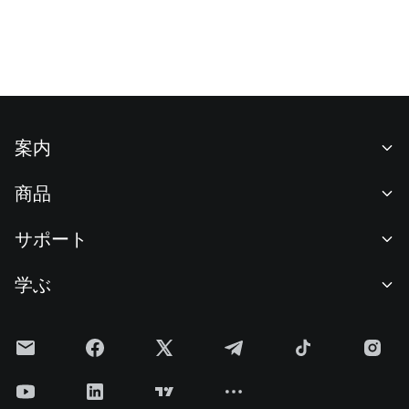
案内
当社について
商品
採用情報
P2P
サポート
ニュースルーム
交換 & ブロック取引
VIP特典
F1 Oracle Red Bull Racing 公式スポンサー
学ぶ
現物取引
機関向けサービス
利用規約
アカデミー
証拠金取引
フィードバック
リスク警告
Gateニュース
投資センター
お知らせ
プライバシー規約
Gateブログ
ETF
手数料
クッキーポリシー