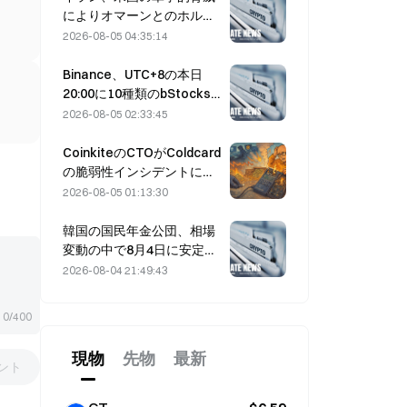
によりオマーンとのホルム
ズ海峡合意が遅延すると表
2026-08-05 04:35:14
明（8月5日）
Binance、UTC+8の本日
20:00に10種類のbStocks
取引ペアの取引を開始、メ
2026-08-05 02:33:45
イカー手数料は無料
CoinkiteのCTOがColdcard
の脆弱性インシデントに関
与し、4回の攻撃を引き起こ
2026-08-05 01:13:30
し、1億1,400万ドルの損失
韓国の国民年金公団、相場
変動の中で8月4日に安定株
へシフト
2026-08-04 21:49:43
0/400
現物
先物
最新
ント