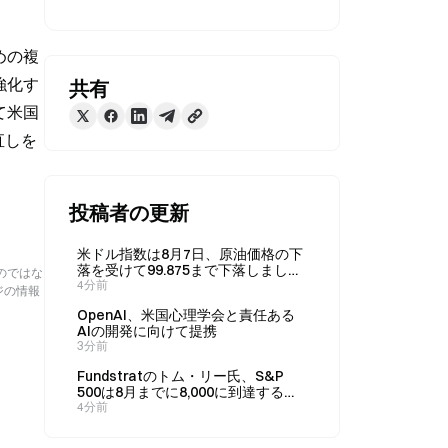
めの複
強化す
共有
て米国
直しを
投稿者の更新
米ドル指数は8月7日、原油価格の下
落を受けて99.875まで下落しまし
のではな
た。
4分前
ジの情報
OpenAI、米国心理学会と責任ある
AIの開発に向けて提携
3分前
Fundstratのトム・リー氏、S&P
500は8月までに8,000に到達すると
予想、イーサリアムが上昇を牽引す
4分前
ると指摘