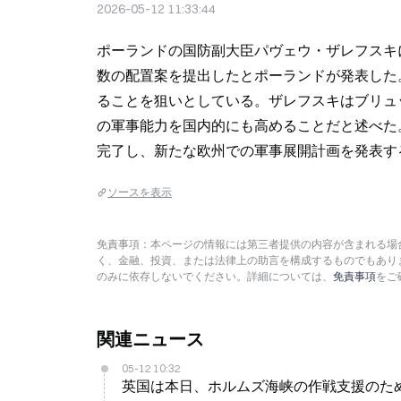
2026-05-12 11:33:44
ポーランドの国防副大臣パヴェウ・ザレフスキ
数の配置案を提出したとポーランドが発表した
ることを狙いとしている。ザレフスキはブリュ
の軍事能力を国内的にも高めることだと述べた
完了し、新たな欧州での軍事展開計画を発表す
ソースを表示
免責事項：本ページの情報には第三者提供の内容が含まれる場合
く、金融、投資、または法律上の助言を構成するものでもあり
のみに依存しないでください。詳細については、
免責事項
をご
関連ニュース
05-12 10:32
英国は本日、ホルムズ海峡の作戦支援のため