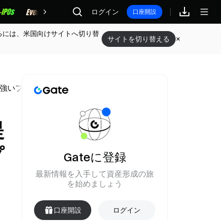
報酬
ログイン
口座開設
るには、米国向けサイトへ切り替
サイトを切り替える
り強いプレゼンスの確立を求めている。
提
プ
Gateに登録
最新情報を入手して資産形成の旅
を始めましょう
口座開設
ログイン