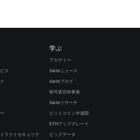
学ぶ
アカデミー
ビス
Gateニュース
ク
Gateブログ
暗号貨百科事典
Gateリサーチ
ー
ビットコイン半減期
ETHアップグレード
トラクトセキュリテ
ビッグデータ