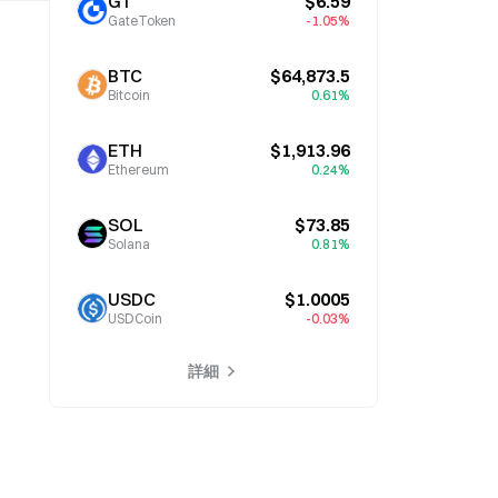
GT
$6.59
GateToken
-1.05%
BTC
$64,873.5
Bitcoin
0.61%
ETH
$1,913.96
Ethereum
0.24%
SOL
$73.85
Solana
0.81%
USDC
$1.0005
USDCoin
-0.03%
詳細