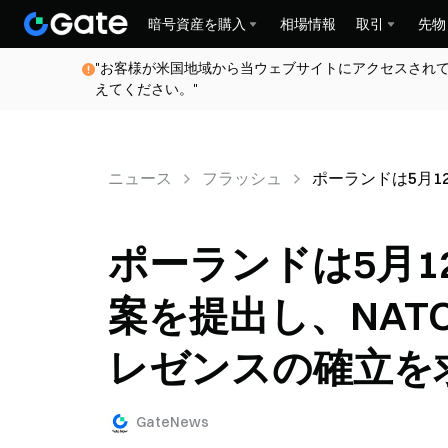
暗号資産を購入
相場情報
取引
先物
"お客様が米国地域から当ウェブサイトにアクセスされ
えてください。"
ニュース
フラッシュ
ポーランドは5月
ポーランドは5月
案を提出し、NA
レゼンスの確立を
GateNews