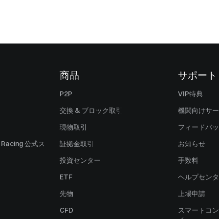
商品
サポート
P2P
VIP特典
交換 & ブロック取引
機関向けサー
現物取引
フィードバッ
ll Racing 公式ス
証拠金取引
お知らせ
投資センター
手数料
ETF
ヘルプセンタ
先物
上場申請
CFD
スマートコン