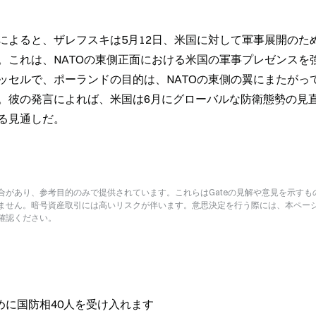
によると、ザレフスキは5月12日、米国に対して軍事展開のた
。これは、NATOの東側正面における米国の軍事プレゼンスを
ッセルで、ポーランドの目的は、NATOの東側の翼にまたがっ
。彼の発言によれば、米国は6月にグローバルな防衛態勢の見
る見通しだ。
があり、参考目的のみで提供されています。これらはGateの見解や意見を示すも
ません。暗号資産取引には高いリスクが伴います。意思決定を行う際には、本ペー
確認ください。
に国防相40人を受け入れます