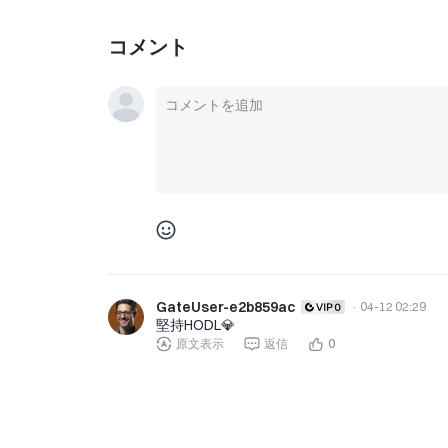
コメント
GateUser-e2b859ac
·
04-12 02:29
堅持HODL💎
原文表示
返信
0