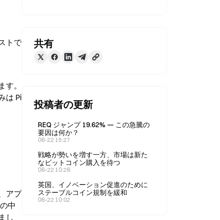
テストで
共有
ます。
Pi 
投稿者の更新
REQ ジャンプ 19.62% — この急騰の
要因は何か？
06-22 15:27
戦略が勢いを増す一方、市場は新た
なビットコイン購入を待つ
06-22 10:26
英国、イノベーション促進のために
ステーブルコイン規制を緩和
、アプ
06-22 10:02
数の中
まし