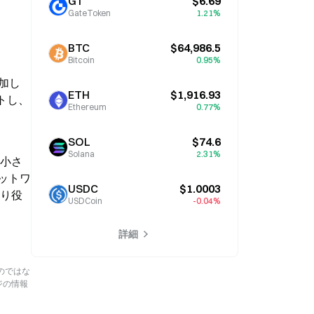
GT
$6.69
GateToken
1.21%
BTC
$64,986.5
Bitcoin
0.95%
参加し
ETH
$1,916.93
トし、
Ethereum
0.77%
SOL
$74.6
Solana
2.31%
は小さ
ットワ
USDC
$1.0003
より役
USDCoin
-0.04%
詳細
のではな
ジの情報