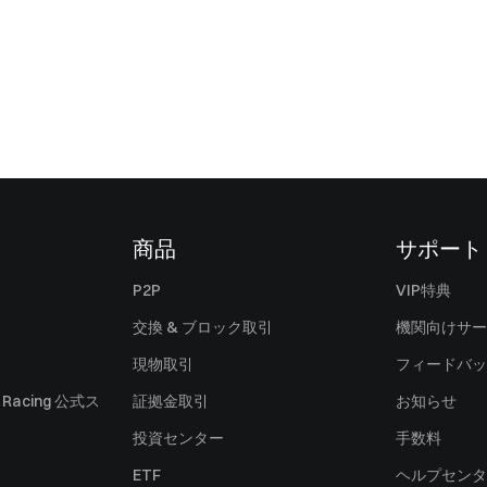
商品
サポート
P2P
VIP特典
交換 & ブロック取引
機関向けサー
現物取引
フィードバッ
ll Racing 公式ス
証拠金取引
お知らせ
投資センター
手数料
ETF
ヘルプセンタ