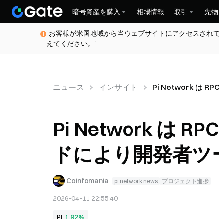
暗号資産を購入
相場情報
取引
先物
"お客様が米国地域から当ウェブサイトにアクセスされ
えてください。"
ニュース
インサイト
Pi Network
Pi Network 
ドにより開発者ツ
Coinfomania
pi network news
プロジェクト進捗
2026-04-11 22:55:40
PI
1.92%