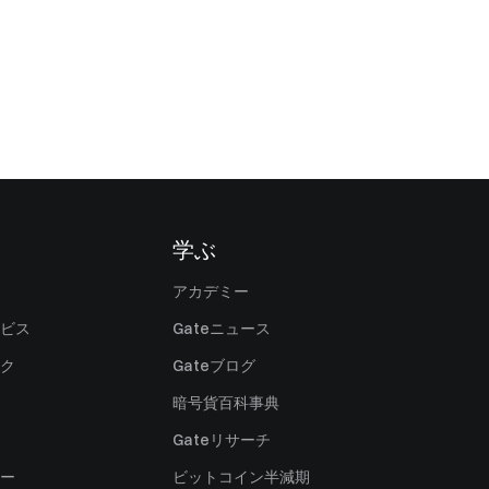
学ぶ
アカデミー
ビス
Gateニュース
ク
Gateブログ
暗号貨百科事典
Gateリサーチ
ー
ビットコイン半減期