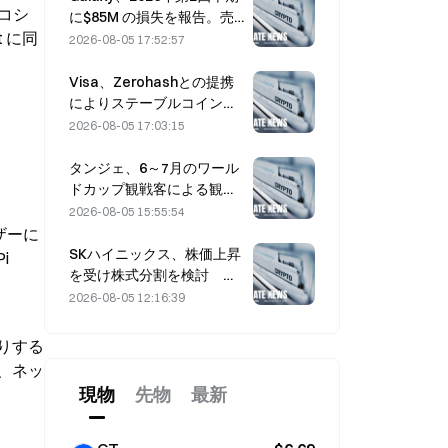
エコシ
に$85M の損失を報告。売
 に同
上高は3億ドル下振れし、株
2026-08-05 17:52:57
価は7.23％下落
Visa、Zerohashとの提携
によりステーブルコイン決
済をVisa Directに統合
2026-08-05 17:03:15
タンジェ、6～7月のワール
ドカップ観戦客による観光
需要を追い風に売上高5％増
2026-08-05 15:55:54
ザーに
SKハイニックス、株価上昇
 
を受け株式分割を検討 幹
部「不可能ではない」
2026-08-05 12:16:39
りする
、ネッ
現物
先物
最新