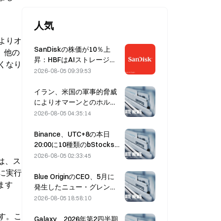
人気
よりオ
SanDiskの株価が10％上
、他の
昇：HBFはAIストレージの
くなり
新たなサイクルをどう切り
2026-08-05 09:39:53
開くのか、決算は成長シナ
リオを裏付けられるか？
イラン、米国の軍事的脅威
によりオマーンとのホルム
ズ海峡合意が遅延すると表
2026-08-05 04:35:14
明（8月5日）
Binance、UTC+8の本日
20:00に10種類のbStocks
取引ペアの取引を開始、メ
2026-08-05 02:33:45
は、ス
イカー手数料は無料
に実行
Blue OriginのCEO、5月に
ます
発生したニュー・グレンの
爆発はBE-4エンジンのバル
2026-08-05 18:58:10
ブ故障が原因と説明
す。こ
Galaxy、2026年第2四半期