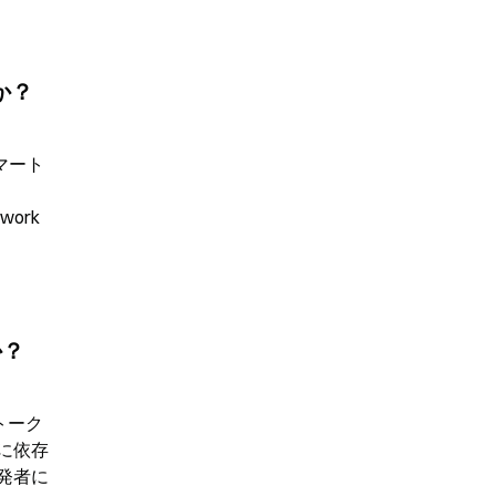
か？
マート
rk 
か？
トーク
に依存
発者に