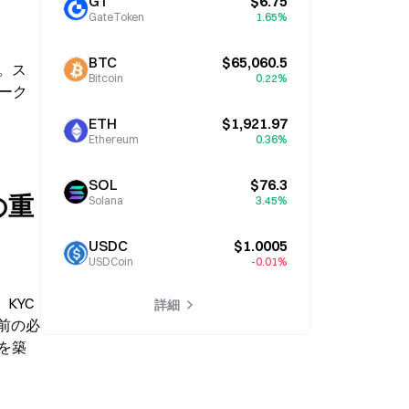
GT
$6.75
GateToken
1.65%
BTC
$65,060.5
す。ス
Bitcoin
0.22%
トーク
ETH
$1,921.97
Ethereum
0.36%
SOL
$76.3
の重
Solana
3.45%
USDC
$1.0005
USDCoin
-0.01%
YC 
詳細
前の必
台を築