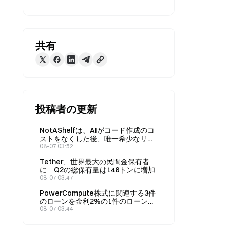
共有
投稿者の更新
NotAShelfは、AIがコード作成のコ
ストをなくした後、唯一希少なリソ
ースは「センス」だと主張してい
08-07 03:52
る。
Tether、世界最大の民間金保有者
に Q2の総保有量は146トンに増加
08-07 03:47
PowerCompute株式に関連する3件
のローンを金利2%の1件のローンに
統合し、307 BTCを担保として差し
08-07 03:44
入れた。