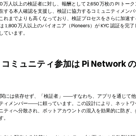
100 万人以上の検証者に対し、報酬として 2,650 万枚の PI トー
在する本人確認を支援し、検証に協力するコミュニティメンバ
これまでよりも高くなっており、検証プロセスをさらに加速す
 1,800 万人以上のパイオニア（Pioneers）が KYC 認証を完
しています。
ミュニティ参加は Pi Network 
央集権的な機関には依存せず、「検証者」――すなわち、アプリを通じて
ティメンバー――に頼っています。この設計により、ネットワ
ニティへ分散され、ボットアカウントの混入を効果的に防ぎ、
す。