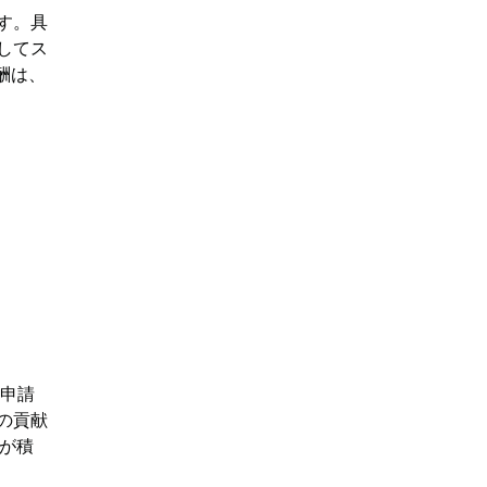
す。具
してス
酬は、
、申請
の貢献
者が積