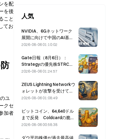
クンを配
ーを後
人気
ること
了してお
NVIDIA、6Gネットワーク
展開に向けて中国のAI基地
局サプライヤーを模索
2026-08-06 01:10:02
Gate日報（8月6日）：
の防
Strategyの優先株STRCが
力強く反発、Blockが2026
2026-08-06 01:24:57
年通期業績見通しを引き上
げる
ZEUS Lightning Networkウ
ォレットが攻撃を受けて一
時停止、公式はユーザー資
他のユ
2026-08-06 01:08:49
金に被害はないと発表
ークセ
ビットコイン、64,640ドル
参加者
まで反発 Coldcardの脆弱
性を受け、アクティブウォ
2026-08-06 00:58:38
レット数が3カ月ぶりの高水
準に達する
ダウ平均株価が過去最高値