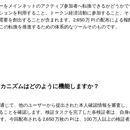
ーをメインネットのアクティブ参加者へ転換できるかどうかで
ーションを利用すること、トークン経済活動に参加すること、そ
を創出することが含まれます。2,650 万 PI の配布による報
維持し、この転換を推進するための体系的なツールそのものです。
向け報酬メカニズムはどのように機能しますか？
ケーションを通じて、他のユーザーから提出された本人確認情報を審査し
ることを確認します。検証タスクを完了した各検証者は、自身
今回配布される 2,650 万枚の PI は、100 万人以上の検証