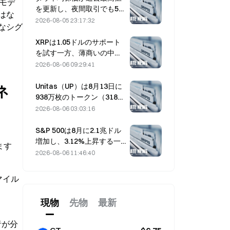
証モデ
を更新し、夜間取引でも5日
はな
続伸を維持；AI投資が上昇
2026-08-05 23:17:32
なシグ
をけん引した。
XRPは1.05ドルのサポート
を試す一方、薄商いの中で
イーサリアムは1,908ドルを
2026-08-06 09:29:41
維持
Unitas（UP）は8月13日に
ネ
938万枚のトークン（318万
ドル相当）をアンロックす
2026-08-06 03:03:16
る予定です。
S&P 500は8月に2.1兆ドル
増加し、3.12%上昇する一
ます
方、Bitcoinはわずか2%の
2026-08-06 11:46:40
上昇にとどまった
マイル
現物
先物
最新
者が分