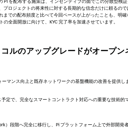
 万枚の PI を配布する施策は、インセンティブの面でこの分散型検
、プロジェクトの将来性に対する長期的な信念だけに頼るので
れまでの配布頻度と比べて今回ペースが上がったことも、明確
ンネットの全面開放に向けて、KYC 完了率を加速させています。
トコルのアップグレードがオープン
ォーマンス向上と既存ネットワークの基盤機能の改善を提供し
日にリリース予定で、完全なスマートコントラクト対応への重要な技術的
work）段階へ完全に移行し、Pi プラットフォーム上で外部開発