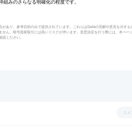
枠組みのさらなる明確化の程度です。
があり、参考目的のみで提供されています。これらはGateの見解や意見を示すも
ません。暗号資産取引には高いリスクが伴います。意思決定を行う際には、本ペー
確認ください。
コメ