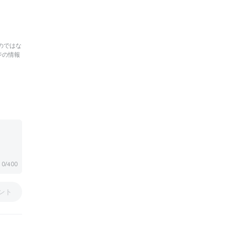
のではな
ジの情報
0/400
ント