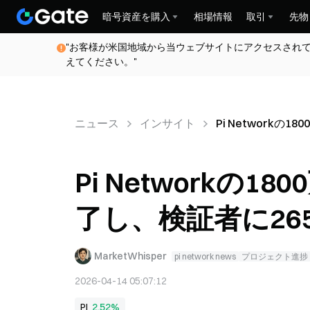
暗号資産を購入
相場情報
取引
先物
"お客様が米国地域から当ウェブサイトにアクセスされ
えてください。"
ニュース
インサイト
Pi Network
Pi Networkの
了し、検証者に26
MarketWhisper
pi network news
プロジェクト進捗
2026-04-14 05:07:12
PI
2.52%