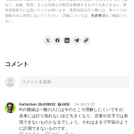
なく、金融、投資、または法律上の助言を構成するものでもありません。暗
号資産取引には高いリスクが伴います。意思決定を行う際には、本ページの
情報のみに依存しないでください。詳細については、
免責事項
をご確認くだ
さい。
コメント
GateUser-3bd39532
·
04-08 23:00
Piの価値は一般の人には今のところ理解しにくいですが、
未来には計り知れないほど大きくなり、言葉や文字では表
現できないものとなるでしょう。それはまるで宇宙のよう
に計測できないものです。
原文表示
返信
0