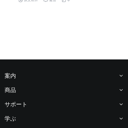
案内
当社について
商品
採用情報
P2P
サポート
ニュースルーム
交換 & ブロック取引
VIP特典
F1 Oracle Red Bull Racing 公式スポンサー
学ぶ
現物取引
機関向けサービス
利用規約