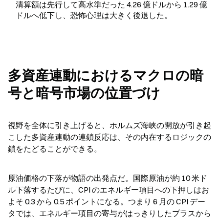
清算額は先行して高水準だった 4.26 億ドルから 1.29 億
ドルへ低下し、恐怖心理は大きく後退した。
多資産連動におけるマクロの暗
号と暗号市場の位置づけ
視野を全体に引き上げると、ホルムズ海峡の開放が引き起
こした多資産連動の連鎖反応は、その内在するロジックの
鎖をたどることができる。
原油価格の下落が物語の出発点だ。国際原油が約 10 米ド
ル下落するたびに、CPI のエネルギー項目への下押しはお
よそ 0.3 から 0.5 ポイントになる。つまり 6 月の CPI デー
タでは、エネルギー項目の寄与がはっきりしたプラスから