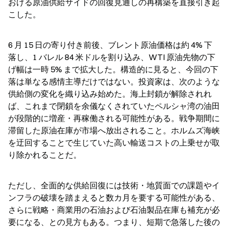
おける原油供給サイドの回復見通しの再構築を直接引き起
こした。
6 月 15 日の寄り付き前後、ブレント原油価格は約 4% 下
落し、1 バレル 84 米ドルを割り込み、WTI 原油先物の下
げ幅は一時 5% まで拡大した。構造的に見ると、今回の下
落は単なる感情主導だけではない。投資家は、次のような
供給側の変化を織り込み始めた。海上封鎖が解除されれ
ば、これまで閉鎖を余儀なくされていたペルシャ湾の油田
が段階的に増産・再稼働される可能性がある。戦争期間に
滞留した原油在庫が市場へ放出されること。ホルムズ海峡
を迂回することで生じていた高い輸送コストの上乗せが取
り除かれることだ。
ただし、全面的な供給回復には技術・地質面での課題やイ
ンフラの破壊を踏まえると数カ月を要する可能性がある、
さらに戦略・商業用の石油および石油製品在庫も補充が必
要になる、との見方もある。つまり、短期で急落した後の