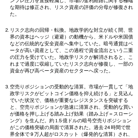
ンフレ圧力を直接軽減し、市場の金利経路に関する極端
な期待は修正され、リスク資産の評価の分母が修復され
た。
リスク志向の回帰・転換。地政学的な対立が続く間、世
界の資本はヘッジ（避避）の動機から、米ドルや米国債
などの伝統的な安全資産へ集中していた。暗号通貨はベ
ータが高い資産として、この過程で資金流出という二重
の圧力を受けていた。地政学リスクが解消されると、こ
れまで過度に収縮していたリスク志向が修復し、一部の
資金が再び高ベータ資産のセクターへ戻った。
空売りポジションの受動的な清算。市場が一貫して「地
政学リスクがビットコイン価格を抑え続ける」と見込ん
でいた状況で、価格が重要なレジスタンスを突破する
と、空売りポジションが急速に清算され、受動的な買い
が価格を押し上げる踏み上げ効果（踏み上げ＝スローシ
ング）を生んだ。約 1.5 億ドルの暗号空売りポジション
がこの価格突破の局面で清算された。過去 24 時間で世
界全体で 9 万人超がロスカット（爆発的な清算）され、