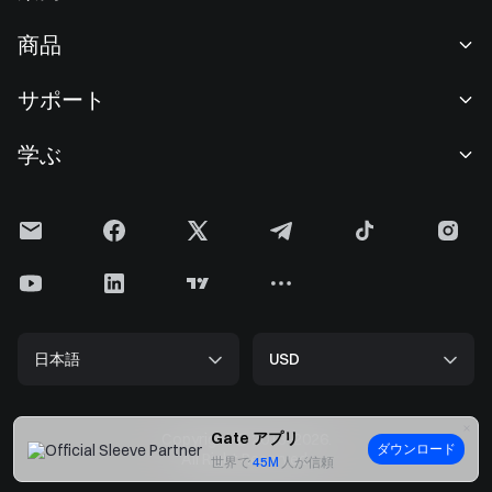
当社について
商品
採用情報
P2P
サポート
ニュースルーム
交換 & ブロック取引
VIP特典
F1 Oracle Red Bull Racing 公式スポンサー
学ぶ
現物取引
機関向けサービス
利用規約
アカデミー
証拠金取引
フィードバック
リスク警告
Gateニュース
投資センター
お知らせ
プライバシー規約
Gateブログ
ETF
手数料
クッキーポリシー
暗号貨百科事典
先物
ヘルプセンター
メディアキット
Gateリサーチ
CFD
日本語
USD
上場申請
準備金証明
ビットコイン半減期
株式
スマートコントラクトセキュリティ
ライセンス
ETHアップグレード
Alpha
開発者（API）
セキュリティ
Gate アプリ
Copyright © 2013-2026.
ダウンロード
ビッグデータ
Gate Pay
All Right Reserved.
世界で
45M
人が信頼
認証検索
GateToken (GT)
暗号貨価格