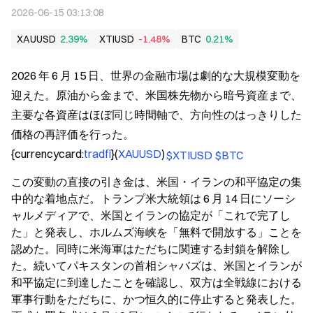
2026-06-15 03:13:08
XAUUSD
2.39%
XTIUSD
-1.48%
BTC
0.21%
2026 年 6 月 15 日、世界の金融市場は劇的な大規模変動を
迎えた。原油から金まで、米国株先物から暗号資産まで、
主要な各資産はほぼ同じ時間軸で、方向性のはっきりした
価格の再評価を行った。
{currencycard:
tradfi
}(
XAUUSD
)
$XTIUSD
$BTC
この変動の直接の引き金は、米国・イランの和平協定の集
中的な着地点だ。トランプ米大統領は 6 月 14 日にソーシ
ャルメディアで、米国とイランの協定が「これで完了し
た」と発表し、ホルムズ海峡を「無料で開放する」ことを
認めた。同時に米海軍はただちに関連する封鎖を解除し
た。続いてパキスタンの首相シャバズは、米国とイランが
和平協定に到達したことを確認し、双方は全戦線における
軍事行動をただちに、かつ恒久的に停止すると発表した。