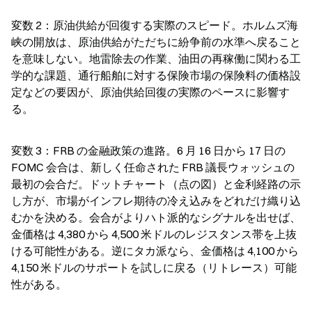
変数 2：原油供給が回復する実際のスピード。ホルムズ海
峡の開放は、原油供給がただちに紛争前の水準へ戻ること
を意味しない。地雷除去の作業、油田の再稼働に関わる工
学的な課題、通行船舶に対する保険市場の保険料の価格設
定などの要因が、原油供給回復の実際のペースに影響す
る。
変数 3：FRB の金融政策の進路。6 月 16 日から 17 日の 
FOMC 会合は、新しく任命された FRB 議長ウォッシュの
最初の会合だ。ドットチャート（点の図）と金利経路の示
し方が、市場がインフレ期待の冷え込みをどれだけ織り込
むかを決める。会合がよりハト派的なシグナルを出せば、
金価格は 4,380 から 4,500 米ドルのレジスタンス帯を上抜
ける可能性がある。逆にタカ派なら、金価格は 4,100 から 
4,150 米ドルのサポートを試しに戻る（リトレース）可能
性がある。