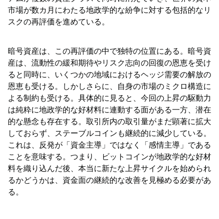
市場が数カ月にわたる地政学的な紛争に対する包括的なリ
スクの再評価を進めている。
暗号資産は、この再評価の中で独特の位置にある。暗号資
産は、流動性の緩和期待やリスク志向の回復の恩恵を受け
ると同時に、いくつかの地域におけるヘッジ需要の解放の
恩恵も受ける。しかしさらに、自身の市場のミクロ構造に
よる制約も受ける。具体的に見ると、今回の上昇の駆動力
は純粋に地政学的な好材料に連動する面がある一方、潜在
的な懸念も存在する。取引所内の取引量がまだ顕著に拡大
しておらず、ステーブルコインも継続的に減少している。
これは、反発が「資金主導」ではなく「感情主導」である
ことを意味する。つまり、ビットコインが地政学的な好材
料を織り込んだ後、本当に新たな上昇サイクルを始められ
るかどうかは、資金面の継続的な改善を見極める必要があ
る。