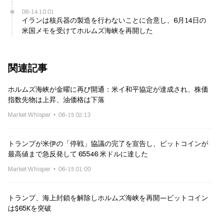
06-14 10:01
イランは核兵器の製造を行わないことに合意し、6月14日の
米国メモを受けてホルムズ海峡を再開した
関連記事
ホルムズ海峡が金曜に再び開通：米イ和平協定が達成され、株価
指数先物は上昇、油価格は下落
Market Whisper
06-15 02:13
トランプが米伊の「停戦」協議の完了を宣告し、ビットコインが
最高値まで急反発して 65546 米ドルに達した
Market Whisper
06-15 01:00
トランプ、海上封鎖を解除しホルムズ海峡を再開—ビットコイン
は$65Kを突破