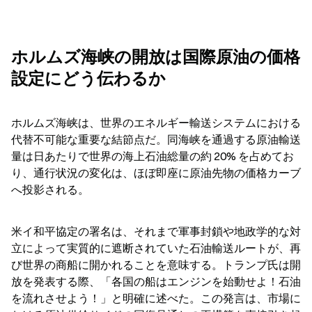
ホルムズ海峡の開放は国際原油の価格
設定にどう伝わるか
ホルムズ海峡は、世界のエネルギー輸送システムにおける
代替不可能な重要な結節点だ。同海峡を通過する原油輸送
量は日あたりで世界の海上石油総量の約 20% を占めてお
り、通行状況の変化は、ほぼ即座に原油先物の価格カーブ
へ投影される。
米イ和平協定の署名は、それまで軍事封鎖や地政学的な対
立によって実質的に遮断されていた石油輸送ルートが、再
び世界の商船に開かれることを意味する。トランプ氏は開
放を発表する際、「各国の船はエンジンを始動せよ！石油
を流れさせよう！」と明確に述べた。この発言は、市場に