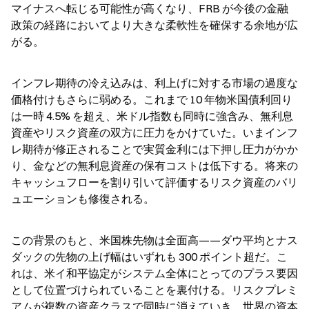
マイナスへ転じる可能性が高くなり、FRB が今後の金融
政策の経路においてより大きな柔軟性を確保する余地が広
がる。
インフレ期待の冷え込みは、利上げに対する市場の過度な
価格付けもさらに弱める。これまで 10 年物米国債利回り
は一時 4.5% を超え、米ドル指数も同時に強含み、無利息
資産やリスク資産の双方に圧力をかけていた。いまインフ
レ期待が修正されることで実質金利には下押し圧力がかか
り、金などの無利息資産の保有コストは低下する。将来の
キャッシュフローを割り引いて評価するリスク資産のバリ
ュエーションも修復される。
この背景のもと、米国株先物は全面高——ダウ平均とナス
ダックの先物の上げ幅はいずれも 300 ポイント超だ。こ
れは、米イ和平協定がシステム全体にとってのプラス要因
として位置づけられていることを裏付ける。リスクプレミ
アムが複数の資産クラスで同時に消えていき、世界の資本