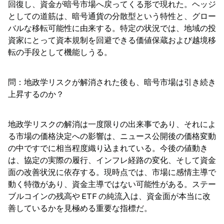
回復し、資金が暗号市場へ戻ってくる形で現れた。ヘッジ
としての道筋は、暗号通貨の分散型という特性と、グロー
バルな移転可能性に由来する。特定の状況では、地域の投
資家にとって資本規制を回避できる価値保蔵および越境移
転の手段として機能しうる。
問：地政学リスクが解消された後も、暗号市場は引き続き
上昇するのか？
地政学リスクの解消は一度限りの出来事であり、それによ
る市場の価格決定への影響は、ニュース公開後の価格変動
の中ですでに相当程度織り込まれている。今後の値動き
は、協定の実際の履行、インフレ経路の変化、そして資金
面の改善状況に依存する。現時点では、市場に感情主導で
動く特徴があり、資金主導ではない可能性がある。ステー
ブルコインの残高や ETF の純流入は、資金面が本当に改
善しているかを見極める重要な指標だ。