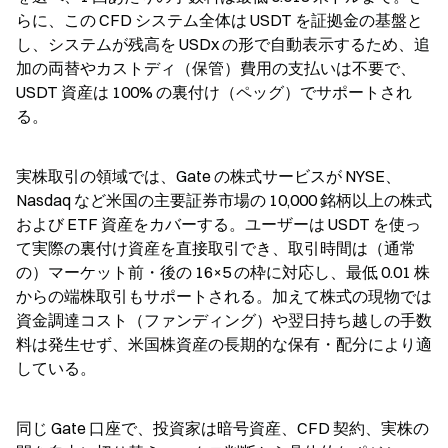
らに、この CFD システム全体は USDT を証拠金の基盤と
し、システムが残高を USDx の形で自動表示するため、追
加の両替やカストディ（保管）費用の支払いは不要で、
USDT 資産は 100% の裏付け（ペッグ）でサポートされ
る。
実株取引の領域では、Gate の株式サービスが NYSE、
Nasdaq など米国の主要証券市場の 10,000 銘柄以上の株式
および ETF 資産をカバーする。ユーザーは USDT を使っ
て実際の裏付け資産を直接取引でき、取引時間は（通常
の）マーケット前・後の 16×5 の枠に対応し、最低 0.01 株
からの端株取引もサポートされる。加えて株式の現物では
資金調達コスト（ファンディング）や翌日持ち越しの手数
料は発生せず、米国株資産の長期的な保有・配分により適
している。
同じ Gate 口座で、投資家は暗号資産、CFD 契約、実株の