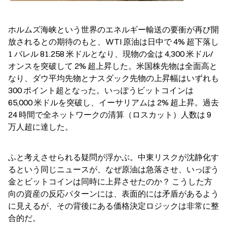
ホルムズ海峡という世界のエネルギー輸送の要衝が再び開
放されるとの期待のもと、WTI 原油は日中で 4% 超下落し 
1 バレル 81.258 米ドルとなり、現物の金は 4,300 米ドル/
オンスを突破して 2% 超上昇した。米国株先物は全面高と
なり、ダウ平均先物とナスダック先物の上昇幅はいずれも 
300 ポイント超となった。いっぽうビットコインは 
65,000 米ドルを突破し、イーサリアムは 2% 超上昇。過去 
24 時間で全ネットワークの清算（ロスカット）人数は 9 
万人超に達した。
ふと考えさせられる疑問が浮かぶ。中東リスクが沈静化す
るという同じニュースが、なぜ原油は急落させ、いっぽう
金とビットコインは同時に上昇させたのか？ こうした方
向の資産の反応パターンには、表面的には矛盾があるよう
に見えるが、その背後にある価格決定ロジックは非常に整
合的だ。