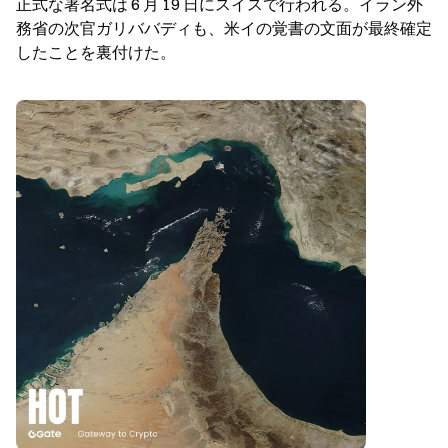
正式な署名式は 6 月 19 日にスイスで行われる。イラン外
務省の次官ガリババディも、米イの覚書の文面が最終確定
したことを裏付けた。