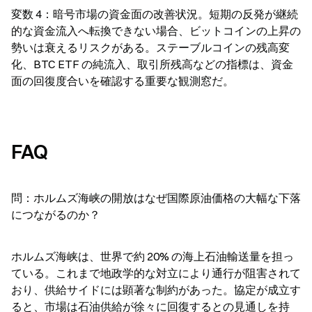
変数 4：暗号市場の資金面の改善状況。短期の反発が継続
的な資金流入へ転換できない場合、ビットコインの上昇の
勢いは衰えるリスクがある。ステーブルコインの残高変
化、BTC ETF の純流入、取引所残高などの指標は、資金
面の回復度合いを確認する重要な観測窓だ。
FAQ
問：ホルムズ海峡の開放はなぜ国際原油価格の大幅な下落
につながるのか？
ホルムズ海峡は、世界で約 20% の海上石油輸送量を担っ
ている。これまで地政学的な対立により通行が阻害されて
おり、供給サイドには顕著な制約があった。協定が成立す
ると、市場は石油供給が徐々に回復するとの見通しを持