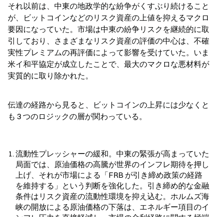
それ以前は、中東の地政学的な紛争がくすぶり続けること
が、ビットコインなどのリスク資産の上値を抑えるマクロ
要因になっていた。市場は中東の紛争リスクを継続的に取
引しており、さまざまなリスク資産の評価の中心は、不確
実性プレミアムの再評価によって影響を受けていた。いま
米イ和平協定が成立したことで、最大のマクロな悪材料が
実質的に取り除かれた。
伝達の経路から見ると、ビットコインの上昇には少なくと
も 3 つのロジックの層が関わっている。
流動性プレッシャーの緩和。中東の緊張が高まっていた
局面では、原油価格の高騰が世界のインフレ期待を押し
上げ、それが市場による「FRB が引き締め政策の経路
を維持する」という判断を強化した。引き締め的な金融
条件はリスク資産の流動性環境を抑え込む。ホルムズ海
峡の開放による原油価格の下落は、エネルギー項目のイ