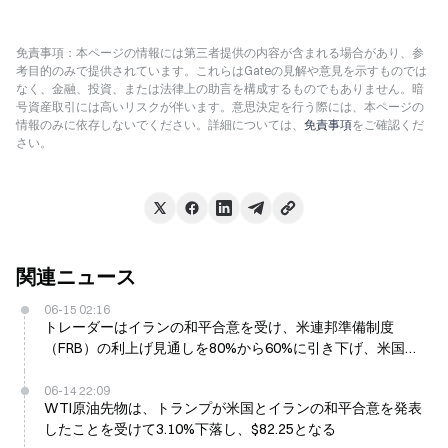
免責事項：本ページの情報には第三者提供の内容が含まれる場合があり、参
考目的のみで提供されています。これらはGateの見解や意見を示すものでは
なく、金融、投資、または法律上の助言を構成するものでもありません。暗
号資産取引には高いリスクが伴います。意思決定を行う際には、本ページの
情報のみに依存しないでください。詳細については、
免責事項
をご確認くだ
さい。
関連ニュース
06-15 02:16
トレーダーはイランの和平合意を受け、米連邦準備制度
（FRB）の利上げ見通しを80%から60%に引き下げ、米国債
が6月15日に上昇
06-14 22:09
WTI原油先物は、トランプが米国とイランの和平合意を発表
したことを受けて3.10%下落し、$82.25となる