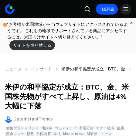
口座開設
"お客様が米国地域から当ウェブサイトにアクセスされているよ
うです。 ご利用の地域でサポートされている商品にアクセスす
るには、米国向けサイトへ切り替えてください。"
サイトを切り替える
ニュース
インサイト
米伊の和平協定が成立：BTC、金、米
米伊の和平協定が成立：BTC、金、米
国株先物がすべて上昇し、原油は4%
大幅に下落
GateInstantTrends
価格ボラティリティ
地政学
コモディティ
市場分析
マクロ経済
金属
資金フロー
指数
外国為替
株式
bitcoin news
AI業界ニュース