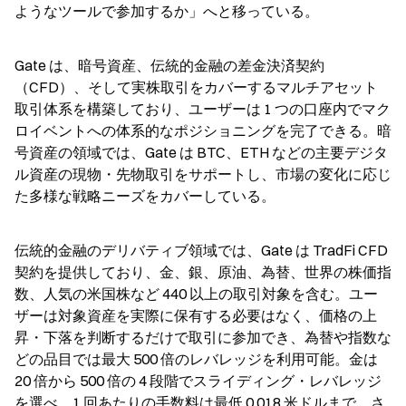
ようなツールで参加するか」へと移っている。
Gate は、暗号資産、伝統的金融の差金決済契約
（CFD）、そして実株取引をカバーするマルチアセット
取引体系を構築しており、ユーザーは 1 つの口座内でマク
ロイベントへの体系的なポジショニングを完了できる。暗
号資産の領域では、Gate は BTC、ETH などの主要デジタ
ル資産の現物・先物取引をサポートし、市場の変化に応じ
た多様な戦略ニーズをカバーしている。
伝統的金融のデリバティブ領域では、Gate は TradFi CFD 
契約を提供しており、金、銀、原油、為替、世界の株価指
数、人気の米国株など 440 以上の取引対象を含む。ユー
ザーは対象資産を実際に保有する必要はなく、価格の上
昇・下落を判断するだけで取引に参加でき、為替や指数な
どの品目では最大 500 倍のレバレッジを利用可能。金は 
20 倍から 500 倍の 4 段階でスライディング・レバレッジ
を選べ、1 回あたりの手数料は最低 0.018 米ドルまで。さ