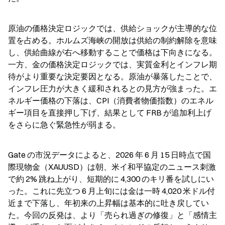
原油の価格決定ロジックでは、供給ショックが主導的な位
置を占める。ホルムズ海峡の開放は供給の制約解除を意味
し、供給曲線が右へ移動することで価格は下向きになる。
一方、金の価格決定ロジックでは、実質金利とインフレ期
待がより重要な決定要因となる。原油が暴落したことで、
インフレ圧力が大きく緩和されるとの見方が強まった。エ
ネルギー価格の下落は、CPI（消費者物価指数）のエネル
ギー項目を直接押し下げ、結果として FRB が追加利上げ
をさらに急ぐ緊急性が弱まる。
Gate の市況データによると、2026 年 6 月 15 日時点で国
際現物金（XAUUSD）は朝、米イ和平協定のニュース刺激
で約 2% 跳ね上がり、短期的に 4,300 のキリ番を試しにい
った。これに先立つ 6 月上旬には金は一時 4,020 米ドル付
近まで下落し、年初来の上昇幅は基本的に吐き戻してい
た。今回の反発は、より「売られ過ぎの修復」と「感情主