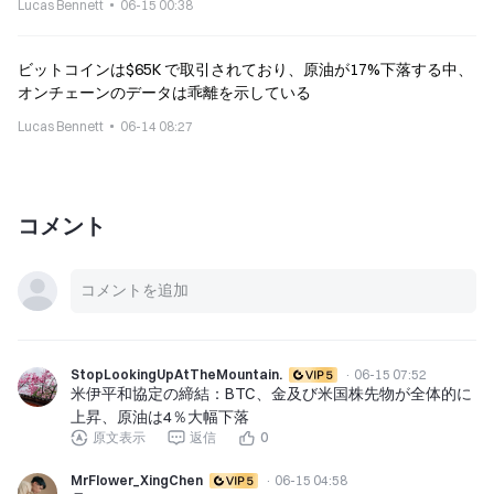
Lucas Bennett
06-15 00:38
ビットコインは$65K で取引されており、原油が17%下落する中、
オンチェーンのデータは乖離を示している
Lucas Bennett
06-14 08:27
コメント
StopLookingUpAtTheMountain.
·
06-15 07:52
米伊平和協定の締結：BTC、金及び米国株先物が全体的に
上昇、原油は4％大幅下落
原文表示
返信
0
MrFlower_XingChen
·
06-15 04:58