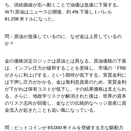
ち、供給曲線が右へ動くことで油価は急速に下落する。
WTI 原油はニュース公開後、約 4% 下落し 1 バレル 
81.258 米ドルになった。
問：原油が急落しているのに、なぜ金は上昇しているの
か？
金の価格決定ロジックは原油とは異なる。原油価格の下落
は、インフレ圧力が緩和することを意味し、市場の「FRB 
がさらに利上げする」という期待が低下する。実質金利に
は下押し圧力がかかる。金は無利息資産のため、実質金利
が下がれば保有コストが低下し、その結果価格は支えられ
る。さらに、地政学リスクが解消された後は、世界の資本
のリスク志向が回復し、金などの伝統的なヘッジ資産に資
金流入が起きたことも追い風になっている。
問：ビットコインが 65,000 米ドルを突破する主な駆動力