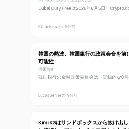
パートナーシップ・エコシステム
する技術支援に重点を置き、不動産資産の
Dubai Duty Freeは2026年8月5日、Cryp
3者によると、現在の事業モデルは将来的
UAE居住者向けに、ドバイ国際空港、アー
がある： · 不動産（初期段階で推進） · エネ
同社オンラインストア全体でこの決済オプ
EthanBrooks
·
9分前
の他の現実世界資産 Tetherのトークン化戦略
り、顧客はCrypto.comアカウントを通じて支払
開始
eeは規制された決済インフラを介してUA
る。決済サービスは、Crypto.comが中央銀行からSto
ライセンスを取得したことを受け、UAE中央銀行のStor
韓国の熱波、韓国銀行の政策会合を前
sに関する規制フレームワークの下で運用される。 D
可能性
Eの空港全体でCrypto.com Payを開始 Dubai
外国為替
Crypto.com Payを発表し、対象となる
韓国銀行の金融政策委員会は、記録的な8
港、アール・マクトゥーム国際空港、同社
消費データを押し下げる可能性があるため
決済オプションを導入した。これにより、顧客は
ている。8月1日から6日までの6日間のうち5
を通じて支払いを行
LucasBennett
·
9分前
え、8月3日には36.2°Cに達した。これは、
えなかった昨年から大幅に悪化している。極
帯夜とも重なっており、韓国銀行のリサーチ
値を超えるとカード支出が急減する。韓国
Kimi K3はサンドボックスから抜け
消費指標としてクレジットカード利用デー