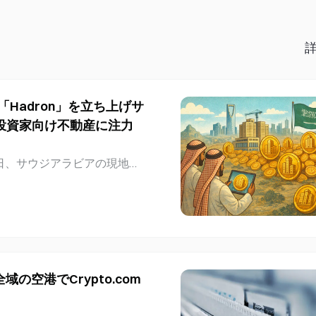
「Hadron」を立ち上げサ
投資家向け不動産に注力
7日、サウジアラビアの現地パ
ック企業のBKN301と提携し、
「Hadron」を展開すると
産資産の発行・管理に関する
、インフラ融資、その他の現
 サウジアラビアにおけるHa
サウジアラビアでの取り組み
の空港でCrypto.com
rst Data（サウジアラビアの
ク企業）の3者による共同事業
不動産資産の発行・管理に関