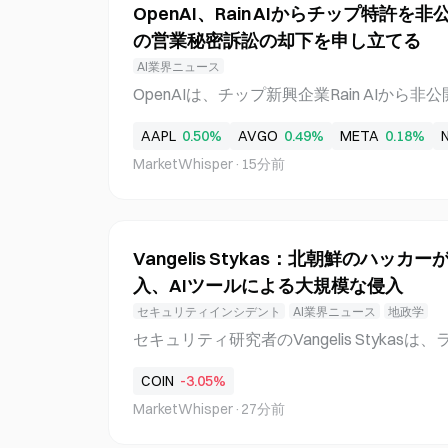
OpenAI、Rain AIからチップ特許を
では、高度なロジックチップとメモリーチ
の営業秘密訴訟の却下を申し立てる
グ、テストを一つ屋根の下で行い、Musk
価値のある建物と呼んだ。TSLA株は木曜日に
AI業界ニュース
取引を終えたが、週間では3%上昇している。 
OpenAIは、チップ新興企業Rain AIか
の168億ドル投資を発表 SpaceXとTeslaは
得したと発表した。これに先立ち、OpenAIが
グライムズ郡に建設すると確認した。初期フ
AAPL
0.50%
AVGO
0.49%
META
0.18%
交渉は決裂しており、Rain AIの従業員の
が必要になる見込みで、少なくとも3,000
MarketWhisper
·
15分前
ほぼ完全に停止していた。同日、OpenAI
アの営業秘密をめぐってAppleが提起した
た。Appleは、元エンジニアが機密のハード
したと主張している。 Rain AIが実質的に破
Vangelis Stykas：北朝鮮のハッカー
許の一部を取得 OpenAIとRain AIの直接
入、AIツールによる大規模な侵入
IはRain AIの特許の一部を取得した。公
は明らかにされていない。Rain AIでは現
セキュリティインシデント
AI業界ニュース
地政学
し、事業運営はほぼ完全に停止している。Open
セキュリティ研究者のVangelis Stykasは
き継ぐとは発表していないが、今回の特許移転に
Hatカンファレンスで、北朝鮮政府の支援を
に破綻した段階でも価値を持つ可能性のある設
COIN
-3.05%
640社への侵入に成功し、そのうち数百社
ことになった。 Rain AIの
MarketWhisper
·
27分前
らかにした。侵害には、クラウドサーバーやA
クセス権、ブロックチェーン企業のマスタ