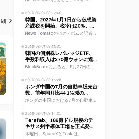
退
DeepMindは先週、主要幹部の離脱を
受けてフロンティアAI競争から撤退
2026-08-07 03:22:40
した。離脱した幹部には、DeepMind
韓国、2027年1月1日から仮想資
詳細
産課税を開始、税率は20％、
共同創業者のDemis Hassabis、
250万ウォンを控除
Chief ScientistのJeff Dean、Gemini
News Tomatoのパク・ボムス記者の
共同リードのOriol Vinyalsが含まれ
報道によると、韓国の暗号資産課税
る。Hassabisは日常業務から退き、
は2027年1月1日に開始される。税率
2026-08-07 03:22:31
DeanとVinyalsはDiscovery Loopを
は20％（地方税を含めると最大
韓国の個別株レバレッジETF、
設立するために退社した。今回の人
手数料収入は370億ウォンに達
22％）に設定され、控除限度額は
事離脱は、GeminiとGCPの間でコン
するも、規制強化後に取引量が
250万ウォンとなる。取得価額が不明
BlockBeatsによると、5月27日の上
ピュート資源の配分をめぐって長年
90％急減
な場合は、譲渡金額の50％をみなし
場以来、Samsung ElectronicsとSK
続いてきた社内抗争の終結を意味
取得費として使用する。
Hynixを追跡する韓国の単一銘柄レバ
2026-08-07 03:15:28
し、GCPが勝利を収めた形となっ
レッジETFおよびETNは、2カ月間で
ホンダ中国の7月の自動車販売台
た。 Gemini 3.5 Proはキャンセルさ
数、前年同月比44.1%減の
約370億韓国ウォンの資金を集めた。
れ、Gemini 3.6 Flashも中国の主要な
25,052台
しかし、最低証拠金要件を1,000万韓
ホンダの中国における7月の自動車販
オープンソースモデルやGrok 4.5に
国ウォンから3,000万韓国ウォンへ引
売台数は25,052台となり、前年同月
比べて性能が劣っており、Geminiは
き上げ、レバレッジ商品の広告を制
比で44.1%減少した。2026年の最初
2026-08-07 03:14:01
現在、世界で8位または9位に位置し
限する規制強化が7月31日に実施され
の7か月間における同社の中国累計販
Terafab、168億ドル規模のテ
ている。一方、GCPはAnthropicなど
た後、対象となった16本のETFの1日
キサス州半導体工場を正式発
売台数は230,870台に達し、前年同期
の競合他社にTPUを大量に販売して
当たり取引高は、10兆～12兆ウォン
表、第1期で3,000人を雇用創出
比で35.9%減少した。
木曜日、SpaceXとTeslaは、
おり、過去9カ月間に、数十万個のチ
（ピーク時には15兆～20兆ウォン）