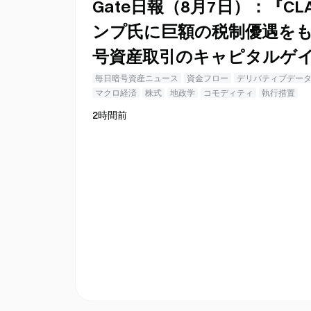
Gate日報（8月7日）：『CL
ンプ氏に巨額の税制優遇を
号資産取引のキャピタルゲ
毎日暗号資産ニュース
資金フロー
デリバティブデー
マクロ経済
株式
地政学
コモディティ
執行措置
2時間前