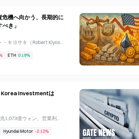
カーが誤って自分たちのシステ
を突き止めた。 Stykasの
通貨危機へ向かう、長期的に
ぬ侵入と5TBのデータへのア
すべき」
レンスで明らかにしたところによる
ーの活動を密かに監視してい
誤って自分たちのシステムを
サキ（Robert Kiyosa
により、Stykasは彼らの
道で、金、銀、ビットコイン、イー
lackやDiscordのチャ
1%
ETH
0.19%
現金貯蓄に依存すると時代に取
アクセスできた。 Stykas
サキの主張の背景には、米財
債残高が約39.7兆ドルに達
に向かっているというキヨサ
的な保有状況と目標価格 Big
a Investmentは
eetの報道によると、キヨサキの個人
： 金：1971年にドルと金
的に買い増している。目標価
anceの報道） 銀：1965年、18
が6兆1,073億ウォン、営業利益
は1オンス当たり200ドル。現
ent & Securitiesは、利
く ビットコイン：2012年か
Hyundai Motor
-2.12%
らず、「買い」評価と目標価