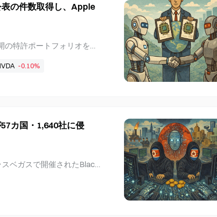
非公表の件数取得し、Apple
ップの製造、パッケージン
はこれを地球上で最大かつ最も
1%下落して319.53ドルで
Terafab、初期フェーズへ
ら非公開の特許ポートフォリオを取
木曜日、Terafabをテキサス州
Rain AI全体を直接買収する
ェーズには168億ドルの投資
NVDA
-0.10%
ほぼ全員が退職し、事業運営は
人の雇用を創出する。
は連邦判事に対し、ハードウェ
訴訟を棄却するよう申し立て
ウェア情報をOpenAIに漏洩
綻した後、OpenAIがチップ特
が57カ国・1,640社に侵
買収交渉が決裂した後も、OpenA
式発表では、取得価格や特許の数
在、従業員のほぼ全員が退職
AIはRain AIの従業員を引
、ラスベガスで開催されたBlack
より、Rain AIが実質的
受けたハッカーが57か国の1,
計をOpenAIが確保できる
が深刻な侵害を受けたことを明
WSアカウントへのrootア
ー暗号鍵へのアクセスなどが