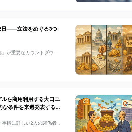
トのチェ・ムンソン氏は、中国
を、前向きな見通しの要因と
迷と鉄鋼貿易保護主義の強化
した。 Hyundai Stee
と2日――立法をめぐる3つ
i Steelの第2四半期連結売上
億ウォンとなった。売上高は前年
3％減少した。前四半期比で
5％急増した。純利益は121億
法案」が重要なカウントダウン
転じた。同社は、付加価値の
季休会まで残り2営業日となっ
スト削減効果に加え、厚板お
い。初回の手続き採決で60
明
選挙後まで先送りされ、再び
。その場合、法案の行方は選
条項の現状：倫理条項、違法
nDeskに語ったところによる
デルを商用利用する大口ユ
3点について合意に至っていな
的な条件を来週発表する予
高官が、その職務を利用して
。共和党のTillis議員と
た事情に詳しい2人の関係者の
ハウスに提出しており、水曜
wen3.8-Maxを含む同社のオ
案について協議を開始したと述