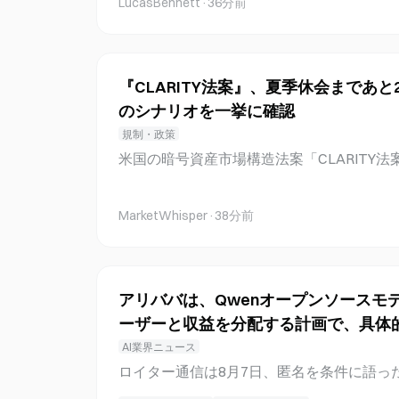
ら保有。最近、約6.7万ドルで1BT
LucasBennett
·
36分前
格6万2,000ウォンを維持した。アナリス
の生産削減政策による収益性回復への期待
して挙げた。同証券会社は、建設需要の低
を背景に、現在の過小評価局面を買いの機会と評価
『CLARITY法案』、夏季休会まであ
l、第2四半期にまちまちの業績を発表 Hyunda
のシナリオを一挙に確認
高は6兆1,073億ウォン、営業利益は577
同期比2.7％増加した一方、営業利益は43.
規制・政策
は、売上高が6.4％増加し、営業利益は267.
米国の暗号資産市場構造法案「CLARITY
ウォンとなり、前四半期の赤字から黒字に
を迎えている。上院が予定する8月7日の夏
高い製品の販売拡大、製品価格の上昇、コ
たが、上院はいまだ採決日程を設定していな
MarketWhisper
·
38分前
よび棒鋼の販売増加が業績に寄与したと説
票を獲得できなければ、法案は米国の中間
審議される機会を得られない可能性が高い
挙後の議会勢力図に左右される。 3大争点
金融対策、農業関連条項 議会スタッフがCoi
アリババは、Qwenオープンソースモ
と、「CLARITY法案」では現在も以下の
ーザーと収益を分配する計画で、具体
い。 倫理条項：トランプ大統領を含む政府
定です。
AI業界ニュース
暗号資産業界を通じて利益を得ることを禁止する
ロイター通信は8月7日、匿名を条件に語っ
民主党のGallego議員は修正案をホワイト
話として、Alibabaが来週、最近発表されたQ
日、Tillis議員はホワイトハウスがこの提