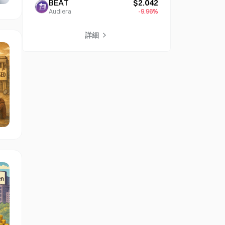
BEAT
$2.042
Audiera
-9.96%
詳細