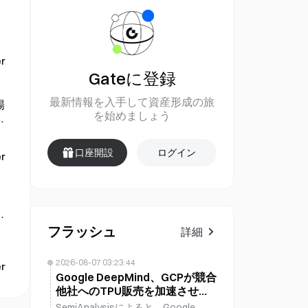
ド
r
Gateに登録
最新情報を入手して資産形成の旅
場
を始めましょう
口座開設
ログイン
r
、
フラッシュ
詳細
2026-08-07 03:23:44
r
Google DeepMind、GCPが競合
他社へのTPU販売を加速させる
中、フロンティアAI競争から撤
SemiAnalysisによると、Google