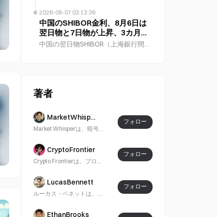
Terafabをテキサス州グライムズ郡に
ップを対象とする長期リース契約お
から、8月初旬には約1兆ウォンへと
建設すると発表した。第1段階では
2026-08-07 03:13:36
よび販売契約を締結している。
急減し、約90％減少した。韓国金融
168億ドルの投資が必要となり、少な
中国のSHIBOR金利、8月6日は
SemiAnalysisは、Geminiが
委員会は、これら商品の急速な成長
翌日物と7日物が上昇、3カ月物
くとも3,000人の雇用を創出する。こ
と、それに伴うリバランス取引が市
は変わらず
の複合施設の延べ床面積は1億平方フ
中国の翌日物SHIBOR（上海銀行間取
場のボラティリティを増幅させるリ
ィートを超え、先進チップの製造、
引金利）は8月6日、0.8ベーシスポイ
スクがあるとの懸念を示した。
パッケージング、テストを一つの屋
ント上昇して1.3610％となり、7日物
根の下に統合する。CEOのElon
金利も0.8ベーシスポイント上昇して
Muskによると、TerafabのAIコンピ
1.3910％となった。3カ月物SHIBOR
著者
ューティング能力の約25%はTeslaの
は1.4300％で横ばいだった。
Optimusロボットと自動運転車に、
75%はSpaceXの宇宙船運用に割り当
MarketWhisper
フォロー
てられる。 アナリストのPatrick
Market Whisperは、暗号通貨と世界の金融市場のデータ動向に焦点を当て、ビットコインや主要なデジタル資産の価格変動、資金の流れ、市場構造を追跡します。内容はETF資金流、オンチェーンデータ、マクロ経済、テクノロジー株の動向をカバーし、暗号市場と伝統的な金融市場のクロスマーケット連動に注目しています。公開データ、企業の開示情報、市場情報に基づいて整理されており、リアルタイムで構造化された検証可能な市場情報を提供します。
Moorheadは、この提携における
Intelの具体的な役割は依然として不
CryptoFrontier
明確だと指摘した。同氏によると、
フォロー
Crypto Frontierは、ブロックチェーンの革新と新たな潮流に焦点を当て、Web3、AI、TradFiのトレンドを、検証可能なデータ、公式開示、業界の情報源を用いて取り上げます。
規制当局への提出書類には、プロジ
ェクトの契約、知的財産ライセン
LucasBennett
ス、資本拠出、または責任分担の詳
フォロー
ルーカス・ベネットは、世界の金融とマクロ経済の変化を分析し、金融政策、制度的活動、伝統的市場がデジタル資産業界にどのように影響しているかに焦点を当てています。
細が記載されていない。TSLA株は今
週3%上昇しており、4週間ぶりの週
EthanBrooks
間上昇となる見通しだ。