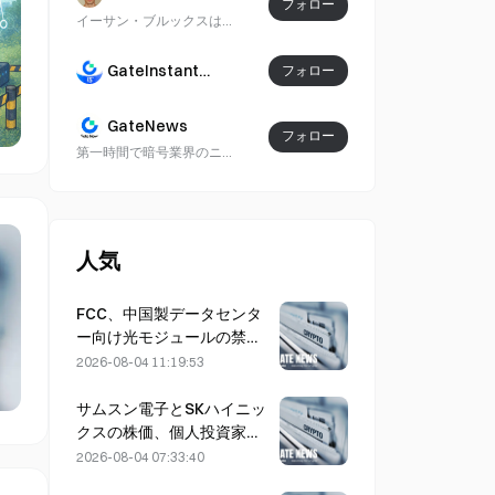
フォロー
イーサン・ブルックスは、検証可能な市場データ、公式の開示情報、業界ソースを用いて、暗号資産市場の動き、デジタル資産のトレンド、そしてマクロ要因によってもたらされる展開を取り上げます。
GateInstantTrends
フォロー
GateNews
フォロー
第一時間で暗号業界のニュースを同期し、暗号通貨、ブロックチェーン、人工知能（AI）および従来の金融（TradFi）などの分野をカバーします。内容は市場動向、政策の変化、業界の進展を中心に更新され、現在のホットな出来事や重要な情報を提供します。
人気
FCC、中国製データセンタ
ー向け光モジュールの禁止
案を策定、Xinyuanは27%
2026-08-04 11:19:53
の市場シェアに影響を受け
る可能性
サムスン電子とSKハイニッ
クスの株価、個人投資家の
買いで5％安から回復
2026-08-04 07:33:40