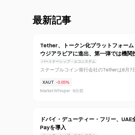
最新記事
Tether、トークン化プラットフォーム
ウジアラビアに進出、第一弾では機関
パートナーシップ・エコシステム
ステーブルコイン発行会社のTetherは8月
ートナーであるFirst Dataおよびフィンテ
XAUT
-0.05%
サウジアラビアでトークン化プラットフォーム
MarketWhisper
·
6分前
発表した。まずは機関投資家に対し、不動
技術支援を提供し、将来的にはエネルギー
実世界資産の分野へ拡大する可能性がある。
dronプラットフォームの協力体制 今回の
ドバイ・デューティー・フリー、UAE全域
は、Tether（プラットフォーム運営側）、Fi
Payを導入
現地パートナー）、BKN301（フィンテッ
となる。初期事業では、機関投資家向けの