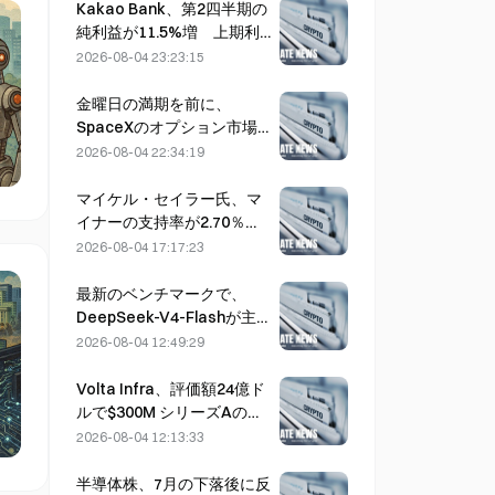
Kakao Bank、第2四半期の
純利益が11.5%増 上期利
益は過去最高を記録
2026-08-04 23:23:15
金曜日の満期を前に、
SpaceXのオプション市場
で権利行使価格330ドルの
2026-08-04 22:34:19
謎めいたコールポジション
に$20M を確認
マイケル・セイラー氏、マ
イナーの支持率が2.70％で
停滞する中、BIP-110の支
2026-08-04 17:17:23
持者に「立ち止まる」よう
呼びかける
最新のベンチマークで、
DeepSeek-V4-Flashが主
要AIモデルの中で最も低い
2026-08-04 12:49:29
運用コストを実現
Volta Infra、評価額24億ド
ルで$300M シリーズAの資
金調達ラウンドを完了、
2026-08-04 12:13:33
a16zとAltimeterが主導
半導体株、7月の下落後に反