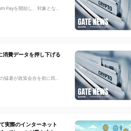
オンチェーン化を推進する。
to.com Payを開始し、対象となる
に以下の分野へ拡大する可能性
ル・マクトゥーム国際空港、
ルギー · インフラ融資 · そ
ションを導入した。これによ
の背景：Hadronは2024年に
いを行い、Dubai Duty Fr
Eディルハムで決済を受け取れ
red Value Facilities
ed Value Facilitie
に消費データを押し下げる
ubai Duty Free、UA
 Duty Freeは2026年8月5日、
UAE居住者向けに、ドバイ国際空
月の猛暑が政策会合を前に民間
オンラインストア全体でこの
、潜在的な複雑要因に直面し
Crypto.comアカウント
日で日最高気温が35°Cを超
8月の気温が35°Cを一度も超
端な暑さは10夜以上続く熱
によれば、気温が35°Cの閾
銀行の8月の審議では、最新の
出して実際のインターネット
タに大きく依存することにな