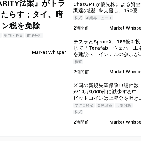
ARITY法案』がトラ
ChatGPTが優先株による資金
調達の設計を支援し、150億
もたらす；タイ、暗
ルを調達
株式
AI業界ニュース
イン税を免除
2時間前
Market Whispe
タ
規制・政策
市場分析
テスラとSpaceX、168億を投
じて「Terafab」ウェハー工
Market Whisper
を建設へ インテルの参加が
確定
株式
2時間前
Market Whispe
米国の新規失業保険申請件数
が19万9,000件に減少する中
ビットコインは上昇分を吐き
出し、64,312ドルとなった。
マクロ経済
金融政策
市場分析
株式
2時間前
Market Whispe