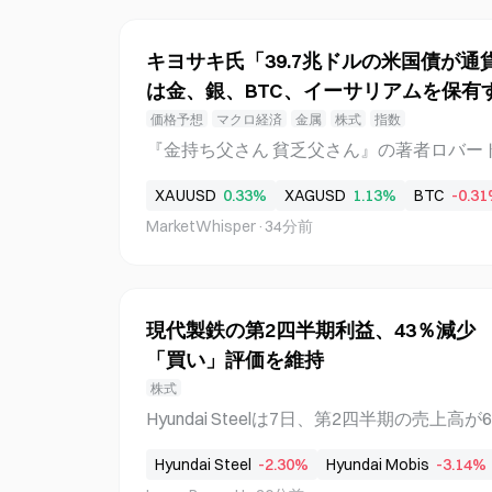
含まれていた。Stykasは、北朝鮮のハッ
ムをマルウェアに感染させた後、その侵入経路
キヨサキ氏「39.7兆ドルの米国債が
調査経路：北朝鮮のC2サーバーへの意図せ
は金、銀、BTC、イーサリアムを保有
クセス StykasがBlack Hatカンファ
と、彼は約2年にわたり、北朝鮮のハッカ
価格予想
マクロ経済
金属
株式
指数
た。調査の出発点は、北朝鮮のハッカーが
『金持ち父さん 貧乏父さん』の著者ロバート・キヨ
マルウェアに感染させたことだった。このミス
ki）は、8月6日付のFinanceBuzzの報
コマンド＆コントロールサーバーにアクセスし、S
XAUUSD
0.33%
XAGUSD
1.13%
BTC
-0.3
サリアムという4つの有望な資産を挙げ、
ンネルを閲覧するとともに、約5TBのデータに
MarketWhisper
·
34分前
り残される可能性があると指摘した。キヨ
務省のデータによると、7月末時点で米国の国
しており、政府が紙幣を増刷して通貨危機
キの見方がある。 キヨサキの4大資産の具体
現代製鉄の第2四半期利益、43％減少 Kore
Go Finance、CoinCentral、TheStr
「買い」評価を維持
的な保有状況と目標価格は以下のとおりである
の交換が停止されて以降、現物の金を継続
株式
格：1オンス当たり35,000ドル（BigGo Fin
Hyundai Steelは7日、第2四半期の売上高
歳の頃から購入を開始。2026年の目標価格
が577億ウォンだったと発表した。Korea Investm
在（2026年半ば）は1オンス当たり85ドル近
Hyundai Steel
-2.30%
Hyundai Mobis
-3.14%
益が前年同期比43.3％減少したにもかかわ