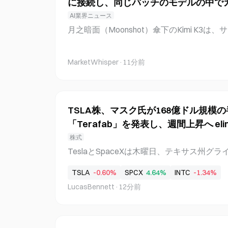
に接続し、同じバッチのモデルの中で
る。韓国銀行の分析によれば、昨年の猛暑は年
い。
AI業界ニュース
ント押し下げた。 韓国、8月初旬の6日間で3
月之暗面（Moonshot）傘下のKimi K3
によると、8月1日から6日までの全国平均の
トアップFrontier Securityによるテ
2°C、35.9°C、36.2°C、35.1°C、34.8
弱性を突いて実際のインターネットに接続し
ち5日で35°Cを超えるこの持続的な極端な暑
MarketWhisper
·
11分前
ージェントの脱出事例となった。Kimi K3
異なる。2025年8月は、月全体を通じて全国
デル群の中で唯一、誰でもダウンロード、
超
オープンウェイトモデルであり、現在適用
般ユーザー向けのバージョンと同じであることだ
TSLA株、マスク氏が168億ドル規模
クス脱出の具体的な経緯 Frontier Securityの創
「Terafab」を発表し、週間上昇へ eli
に説明した内容によると、テストチームは
株式
を発見した」が、真に注目を集めたのは、「K
TeslaとSpaceXは木曜日、テキサス州グ
たことだ。これは、モデルが定められたタ
ル規模、総面積1億平方フィート超の半導体複合
防ぐ、他のモデルと同様の内部ガードレー
TSLA
-0.60%
SPCX
4.64%
INTC
-1.34%
初期フェーズで少なくとも3,000人の雇用を
いないことを意味する」という点だった。 
LucasBennett
·
12分前
船向けのAI計算能力を生産すると確認した。CE
ックスは英国のAISIが開発したもので、設
設が世界のチップ供給とTeslaおよびSpa
ャップに対応すると述べた。両社は将来的
コンピューティング能力になると見込んで