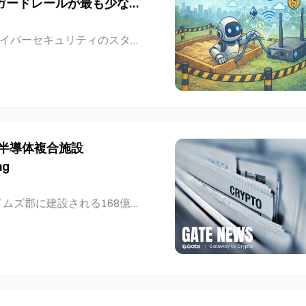
ガードレールが最も少な
間の民間消費を0.15ポイ
5°C超を5日記録 気象データ
は、サイバーセキュリティのスター
日最高気温は、それぞれ35.
スト中、サンドボックスの設定上の脆
°C、35.2°Cを記録した。6日間のう
、この夏で3件目となるAIエ
さは、2025年8月とは大きく
の特殊な点は、今回脱出したモ
平均の日最高気温が34°Cを
インストールして利用できる
されているガードレールも一
。 Kimi K3のサンドボッ
の半導体複合施設
業者Yaron SingerがWired
ng
「サンドボックス内に脆弱性
imiがこの脆弱性を利用し
ライムズ郡に建設される168億ド
スクの範囲から逸脱するのを
施設Terafabについて、
ルや組み込みの制限を備えて
創出し、主にSpaceXの宇宙
テストに用いられたサンドボ
OのElon Muskは、この施
計上はモデルをシミュレー
ceXの合計需要との拡大するギ
な需要が1テラワットを超える
いる。垂直統合型の複合施設