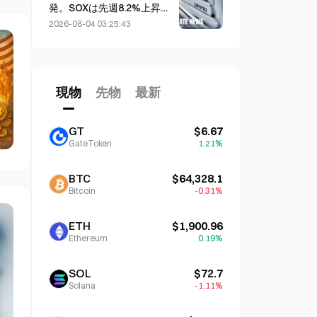
発。SOXは先週8.2%上昇、
AMD、Western Digital、
2026-08-04 03:25:43
SanDiskの決算に注目
現物
先物
最新
GT
$6.67
GateToken
1.21%
BTC
$64,328.1
Bitcoin
-0.31%
ETH
$1,900.96
Ethereum
0.19%
SOL
$72.7
Solana
-1.11%